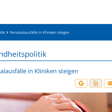
tik
Personalausfälle in Kliniken steigen
dheitspolitik
lausfälle in Kliniken steigen