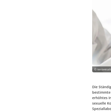
©
terovesal
Die Ständi
bestimmte 
erhöhtes In
sexuelle K
Speziallab