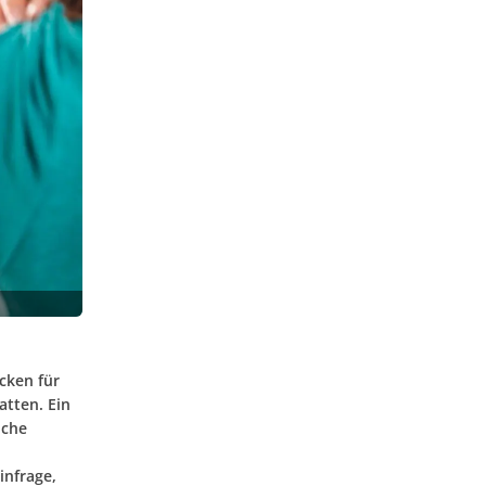
cken für
atten. Ein
iche
infrage,