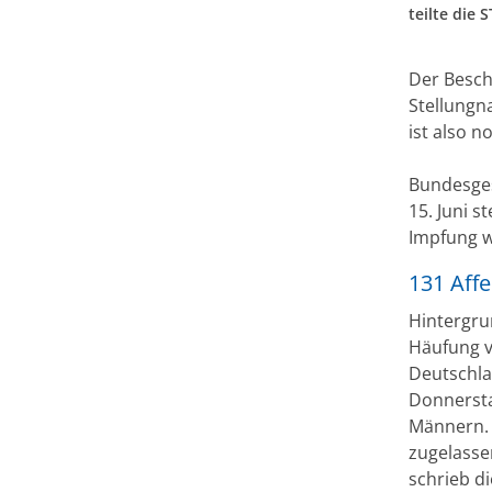
teilte die
Der Besch
Stellungn
ist also n
Bundesges
15. Juni s
Impfung w
131 Aff
Hintergru
Häufung v
Deutschla
Donnerstag
Männern. 
zugelasse
schrieb di