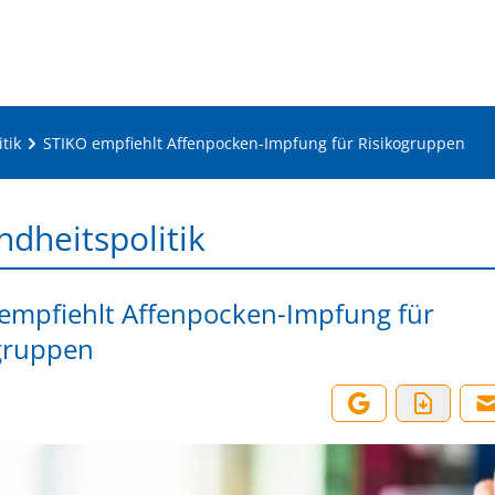
tik
STIKO empfiehlt Affenpocken-Impfung für Risikogruppen
dheitspolitik
empfiehlt Affenpocken-Impfung für
gruppen