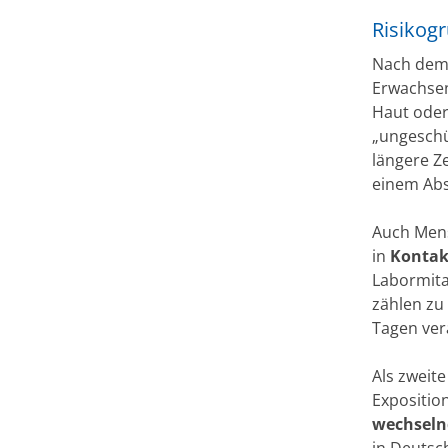
Risikogr
Nach dem 
Erwachsen
Haut oder
„ungeschü
längere Ze
einem Abs
Auch Mens
in
Kontak
Labormita
zählen zu
Tagen ver
Als zweit
Exposition
wechseln
in Deutsc