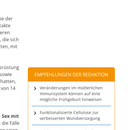
pe der
takte
geren
 die sich
tten, mit
usrüstung
sowie
EMPFEHLUNGEN DER REDAKTION
 hatten,
 von 14
Veränderungen im mütterlichen
Immunsystem können auf eine
mögliche Frühgeburt hinweisen
Funktionalisierte Cellulose zur
 Sex mit
verbesserten Wundversorgung
 die Fälle
en seien.