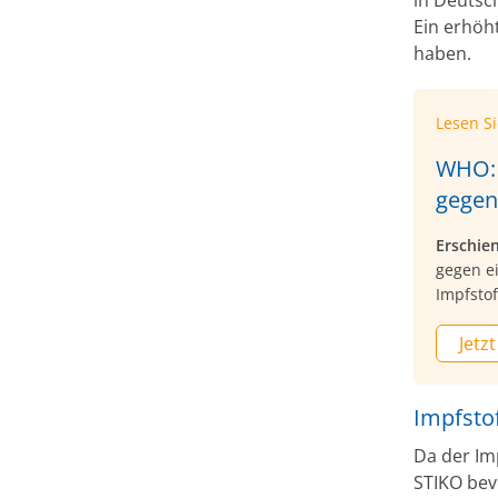
Ein erhöh
haben.
Lesen S
WHO: 
gegen
Erschie
gegen e
Impfstof
Jetzt
Impfsto
Da der Im
STIKO bev