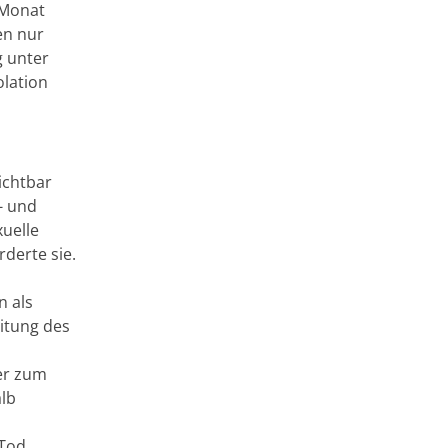
 Monat
en nur
g unter
olation
ichtbar
- und
xuelle
derte sie.
n als
itung des
ter zum
alb
 Tod