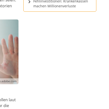
Fehlinvestitionen: Krankenkassen
atorien
machen Millionenverluste
ck.adobe.com
llen laut
r die