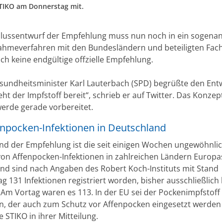
 STIKO am Donnerstag mit.
lussentwurf der Empfehlung muss nun noch in ein sogena
ahmeverfahren mit den Bundesländern und beteiligten Fach
och keine endgültige offzielle Empfehlung.
undheitsminister Karl Lauterbach (SPD) begrüßte den Ent
teht der Impfstoff bereit“, schrieb er auf Twitter. Das Konzep
erde gerade vorbereitet.
enpocken-Infektionen in Deutschland
nd der Empfehlung ist die seit einigen Wochen ungewöhnli
on Affenpocken-Infektionen in zahlreichen Ländern Europas
nd sind nach Angaben des Robert Koch-Instituts mit Stand
 131 Infektionen registriert worden, bisher ausschließlich 
Am Vortag waren es 113. In der EU sei der Pockenimpfstoff
n, der auch zum Schutz vor Affenpocken eingesetzt werden
e STIKO in ihrer Mitteilung.