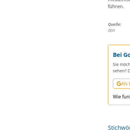
führen.
Quelle:
dpa
Bei G
Sie möch
sehen? D
Als
Wie fun
Stichwö