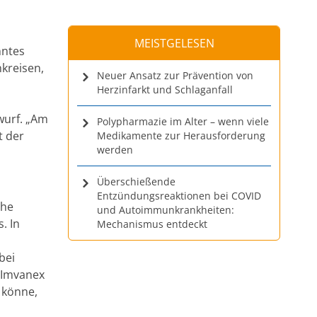
MEISTGELESEN
nntes
kreisen,
Neuer Ansatz zur Prävention von
Herzinfarkt und Schlaganfall
wurf. „Am
Polypharmazie im Alter – wenn viele
t der
Medikamente zur Herausforderung
werden
Überschießende
Entzündungsreaktionen bei COVID
che
und Autoimmunkrankheiten:
. In
Mechanismus entdeckt
bei
 Imvanex
 könne,