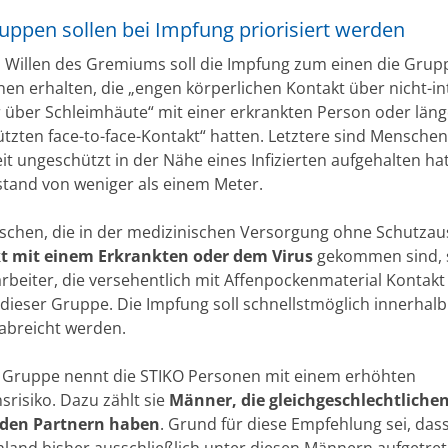
uppen sollen bei Impfung priorisiert werden
Willen des Gremiums soll die Impfung zum einen die Grup
en erhalten, die „engen körperlichen Kontakt über nicht-in
 über Schleimhäute“ mit einer erkrankten Person oder län
tzten face-to-face-Kontakt“ hatten. Letztere sind Menschen,
it ungeschützt in der Nähe eines Infizierten aufgehalten ha
tand von weniger als einem Meter.
chen, die in der medizinischen Versorgung ohne Schutza
t mit einem Erkrankten oder dem Virus
gekommen sind, 
rbeiter, die versehentlich mit Affenpockenmaterial Kontakt
 dieser Gruppe. Die Impfung soll schnellstmöglich innerhalb
abreicht werden.
e Gruppe nennt die STIKO Personen mit einem erhöhten
srisiko. Dazu zählt sie
Männer, die gleichgeschlechtlichen
den Partnern haben
. Grund für diese Empfehlung sei, dass
hland bisher ausschließlich unter diesen Männern aufgetret