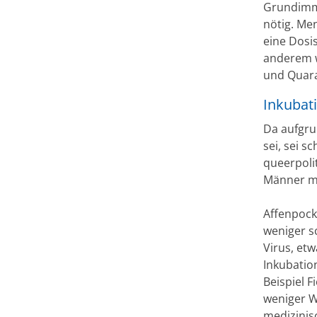
Grundimmu
nötig. Me
eine Dosi
anderem wi
und Quara
Inkubati
Da aufgrun
sei, sei s
queerpoli
Männer mü
Affenpock
weniger s
Virus, et
Inkubatio
Beispiel 
weniger W
medizinis