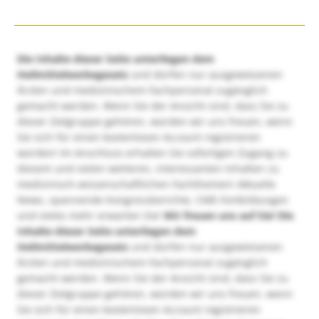
Die Inhalte dieser Seite unterliegen dem
Heilmittelwerbegesetz
und dürfen nur ausgewiesenen
Ärzten und medizinischem Fachpersonal zugänglich
gemacht werden. Wenn Sie der Ansicht sind, dass Sie zu
dieser Zielgruppe gehören, würden wir uns freuen, wenn
Sie sich für einen kostenlosen Account registrieren
würden! Im Anschluss erhalten Sie sofortigen Zugang zu
diesem und vielen weiteren, interessanten Inhalten zu
medizinisch-wissenschaftlichen Fachthemen! Aktuelle
News, spannende Kongressberichte, CME-Fortbildungen
und vieles mehr erwarten Sie!
Wir freuen uns auf Sie!
Die
Inhalte dieser Seite unterliegen dem
Heilmittelwerbegesetz
und dürfen nur ausgewiesenen
Ärzten und medizinischem Fachpersonal zugänglich
gemacht werden. Wenn Sie der Ansicht sind, dass Sie zu
dieser Zielgruppe gehören, würden wir uns freuen, wenn
Sie sich für einen kostenlosen Account registrieren