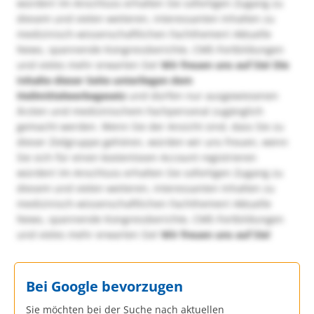
würden! Im Anschluss erhalten Sie sofortigen Zugang zu
diesem und vielen weiteren, interessanten Inhalten zu
medizinisch-wissenschaftlichen Fachthemen! Aktuelle
News, spannende Kongressberichte, CME-Fortbildungen
und vieles mehr erwarten Sie!
Wir freuen uns auf Sie!
Die
Inhalte dieser Seite unterliegen dem
Heilmittelwerbegesetz
und dürfen nur ausgewiesenen
Ärzten und medizinischem Fachpersonal zugänglich
gemacht werden. Wenn Sie der Ansicht sind, dass Sie zu
dieser Zielgruppe gehören, würden wir uns freuen, wenn
Sie sich für einen kostenlosen Account registrieren
würden! Im Anschluss erhalten Sie sofortigen Zugang zu
diesem und vielen weiteren, interessanten Inhalten zu
medizinisch-wissenschaftlichen Fachthemen! Aktuelle
News, spannende Kongressberichte, CME-Fortbildungen
und vieles mehr erwarten Sie!
Wir freuen uns auf Sie!
Bei Google bevorzugen
Sie möchten bei der Suche nach aktuellen