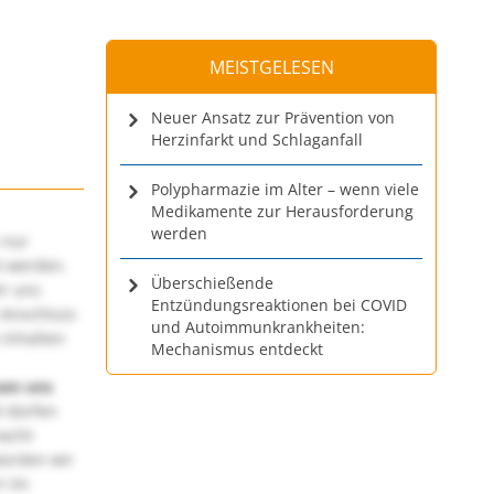
MEISTGELESEN
Neuer Ansatz zur Prävention von
Herzinfarkt und Schlaganfall
Polypharmazie im Alter – wenn viele
Medikamente zur Herausforderung
werden
 nur
t werden.
Überschießende
ir uns
Entzündungsreaktionen bei COVID
 Anschluss
und Autoimmunkrankheiten:
 Inhalten
Mechanismus entdeckt
uen uns
 dürfen
macht
würden wir
! Im