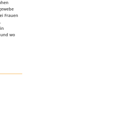
huhen
tgewebe
ei Frauen
.
in
n und wo