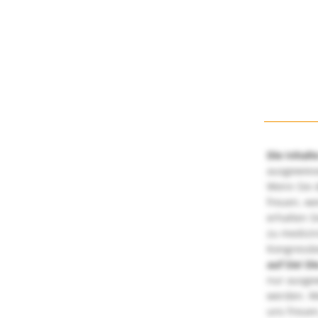
Die Inhalt
ausgewies
Wenn Sie d
freuen, we
erhalten S
zu medizi
Kongressbe
auf Sie!
Di
nur ausge
werden. We
uns freuen