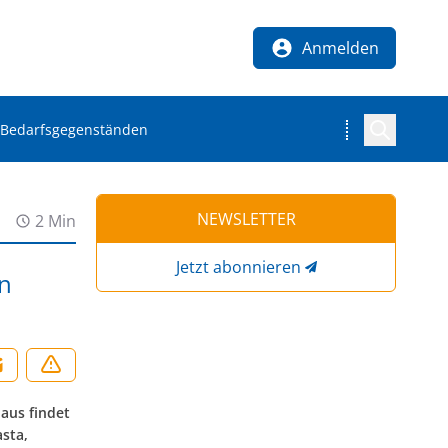
Anmelden
n Bedarfsgegenständen
NEWSLETTER
2 Min
Jetzt abonnieren
on
naus findet
asta,