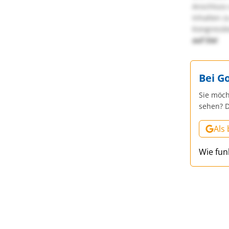
Anschluss 
Inhalten z
Kongressbe
auf Sie!
Bei G
Sie möch
sehen? D
Als
Wie fun