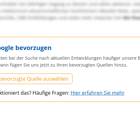
erhalten Sie sofortigen Zugang zu diesem und vielen weiteren, in
u medizinisch-wissenschaftlichen Fachthemen! Aktuelle News, sp
richte, CME-Fortbildungen und vieles mehr erwarten Sie!
Wir fre
oogle bevorzugen
ten bei der Suche nach aktuellen Entwicklungen häufiger unsere B
ann fügen Sie uns jetzt zu Ihren bevorzugten Quellen hinzu.
 bevorzugte Quelle auswählen
ktioniert das? Häufige Fragen:
Hier erfahren Sie mehr