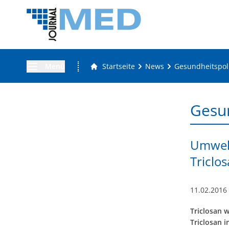
Menü
Startseite
News
Gesundheitspoli
Gesun
Umwelt
Triclo
11.02.2016
Triclosan w
Triclosan i