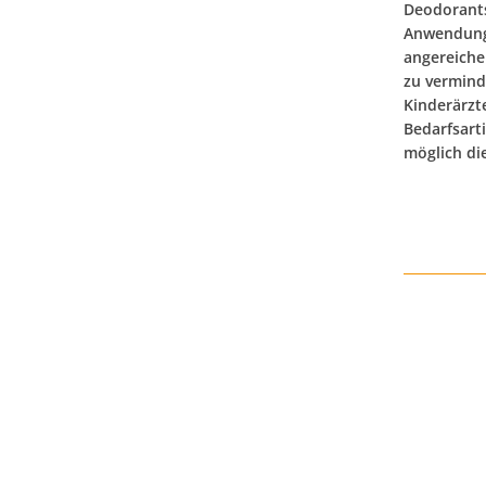
Deodorants
Anwendung.
angereiche
zu vermind
Kinderärzt
Bedarfsart
möglich di