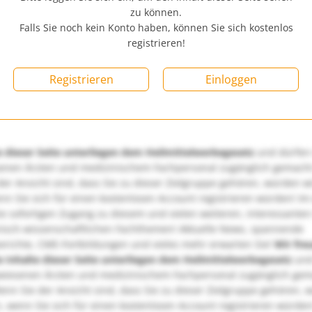
zu können.
Falls Sie noch kein Konto haben, können Sie sich kostenlos
registrieren!
Registrieren
Einloggen
e dieser Seite unterliegen dem Heilmittelwerbegesetz
und dürfen
enen Ärzten und medizinischem Fachpersonal zugänglich gemach
er Ansicht sind, dass Sie zu dieser Zielgruppe gehören, würden w
nn Sie sich für einen kostenlosen Account registrieren würden! Im
ie sofortigen Zugang zu diesem und vielen weiteren, interessanten
nisch-wissenschaftlichen Fachthemen! Aktuelle News, spannende
richte, CME-Fortbildungen und vieles mehr erwarten Sie!
Wir fre
e Inhalte dieser Seite unterliegen dem Heilmittelwerbegesetz
und
wiesenen Ärzten und medizinischem Fachpersonal zugänglich ge
nn Sie der Ansicht sind, dass Sie zu dieser Zielgruppe gehören, 
, wenn Sie sich für einen kostenlosen Account registrieren würden