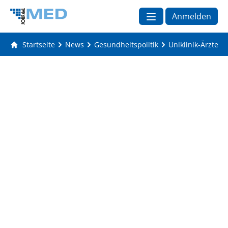
Anmelden
Startseite
News
Gesundheitspolitik
Uniklinik-Ärzte w