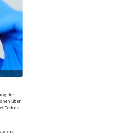
ang der
ionen über
ef Tedros
ragung