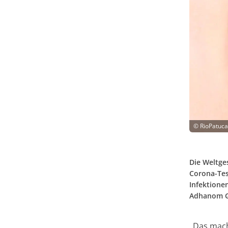
©
RioPatuca
Die Weltge
Corona-Tes
Infektione
Adhanom G
„Das mach