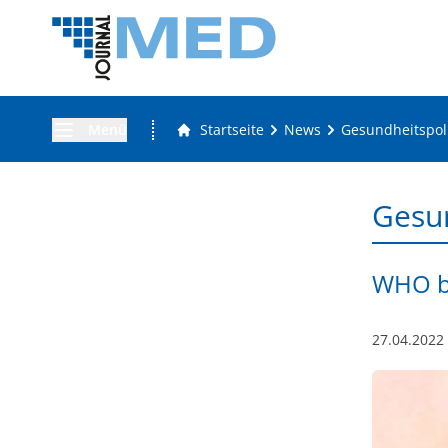
Menü
Startseite
News
Gesundheitspoli
Gesun
WHO be
27.04.2022