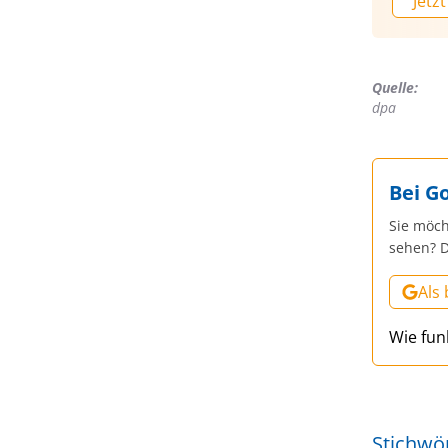
Jetzt
Quelle:
dpa
Bei G
Sie möch
sehen? D
Als
Wie fun
Stichwö