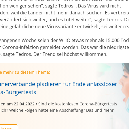
tion weniger sehen“, sagte Tedros. „Das Virus wird nicht
den, weil die Länder nicht mehr danach suchen. Es verbreite
 verändert sich weiter, und es tötet weiter“, sagte Tedros. D
eine gefährliche neue Virusvariante entwickelt, sei weiter rea
rgangenen Woche seien der WHO etwas mehr als 15.000 Tode
r Corona-Infektion gemeldet worden. Das war die niedrigste 
, sagte Tedros. Der Trend sei höchst willkommen.
ie mehr zu diesem Thema:
inerverbände plädieren für Ende anlassloser
a-Bürgertests
nen am 22.04.2022
•
Sind die kostenlosen Corona-Bürgertests
lich? Welche Folgen hätte eine Abschaffung? Das und mehr