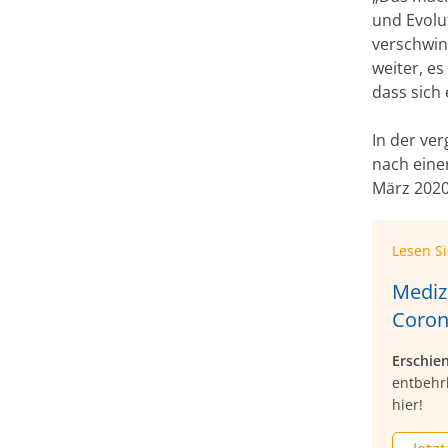
und Evolu
verschwin
weiter, es
dass sich 
In der ve
nach eine
März 2020
Lesen S
Mediz
Coron
Erschie
entbehr
hier!