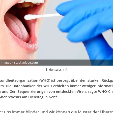
 Images – stock.adobe.com
Bildunterschrift
sundheitsorganisation (WHO) ist besorgt über den starken Rückg
ts. Die Datenbanken der WHO erhielten immer weniger Informat
n und Gen-Sequenzierungen von entdeckten Viren, sagte WHO-Ch
hebreyesus am Dienstag in Genf.
t uns immer blinder und wir können die Muster der Übert