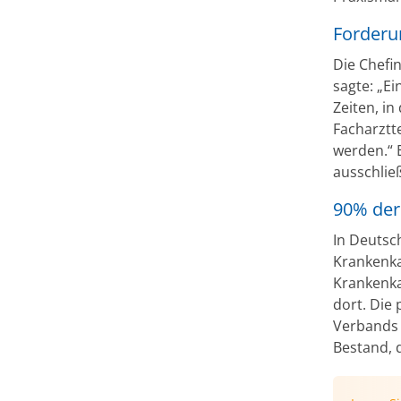
Forderu
Die Chefi
sagte: „E
Zeiten, in
Facharztt
werden.“ 
ausschließ
90% der 
In Deutsc
Krankenka
Krankenka
dort. Die
Verbands 
Bestand, d