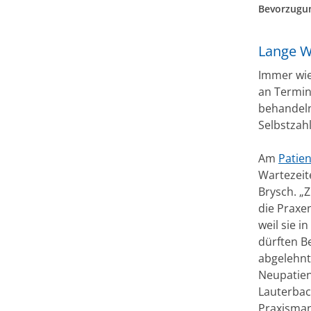
Bevorzugun
Lange Wa
Immer wie
an Termin
behandeln
Selbstzahl
Am
Patien
Wartezeit
Brysch. „
die Praxe
weil sie i
dürften B
abgelehnt
Neupatien
Lauterbach
Praxisman