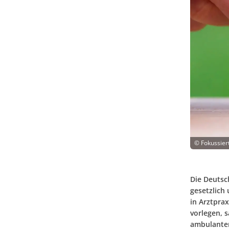
©
Fokussier
Die Deutsc
gesetzlich
in Arztpra
vorlegen, 
ambulanten