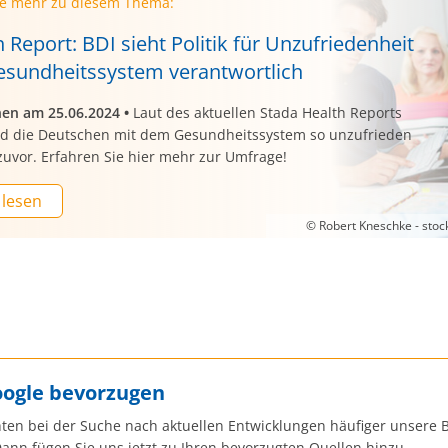
ie mehr zu diesem Thema:
 Report: BDI sieht Politik für Unzufriedenheit
esundheitssystem verantwortlich
nen am 25.06.2024
•
Laut des aktuellen Stada Health Reports
nd die Deutschen mit dem Gesundheitssystem so unzufrieden
zuvor. Erfahren Sie hier mehr zur Umfrage!
 lesen
© Robert Kneschke - sto
oogle bevorzugen
ten bei der Suche nach aktuellen Entwicklungen häufiger unsere B
ann fügen Sie uns jetzt zu Ihren bevorzugten Quellen hinzu.