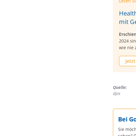
Lesen S
Health
mit G
Erschie
2024 si
wie nie 
Jetzt
Quelle:
dpa
Bei G
Sie möch
sehen? D