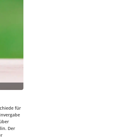
chiede für
minvergabe
rüber
in. Der
er