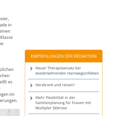
eier,
ade in
 einen
 Klasse
ne
EMPFEHLUNGEN DER REDAKTION
Neuer Therapieansatz bei
zlichen
wiederkehrenden Harnwegsinfekten
ichen
eißt es
Herzkrank und reisen?
s
ungen im
Mehr Flexibilität in der
herungen.
Familienplanung für Frauen mit
Multipler Sklerose