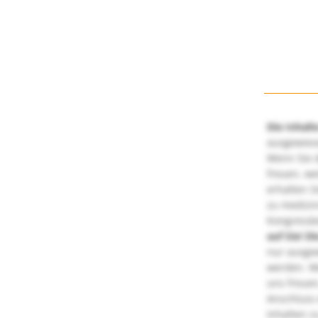
Die Inhalt
ausgewies
Wenn Sie d
freuen, we
erhalten S
zu medizi
Kongressbe
auf Sie!
Di
nur ausge
werden. We
uns freuen
Anschluss 
Inhalten z