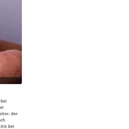
 bei
ei
itor, der
ach
itis bei