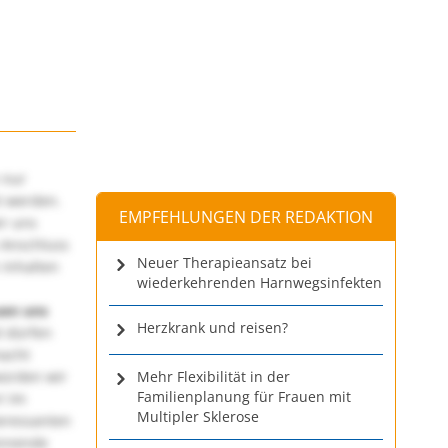
 nur
t werden.
EMPFEHLUNGEN DER REDAKTION
ir uns
 Anschluss
Neuer Therapieansatz bei
 Inhalten
wiederkehrenden Harnwegsinfekten
uen uns
Herzkrank und reisen?
 dürfen
macht
würden wir
Mehr Flexibilität in der
Familienplanung für Frauen mit
! Im
Multipler Sklerose
teressanten
annende