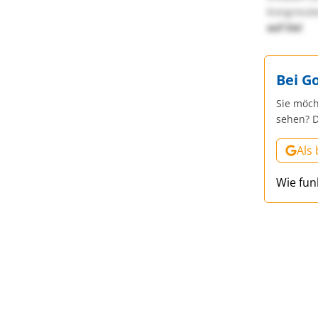
Kongressbe
auf Sie!
Bei G
Sie möch
sehen? D
Als
Wie fun