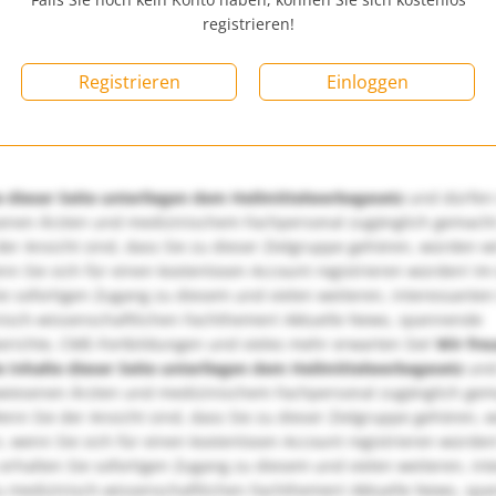
registrieren!
Registrieren
Einloggen
e dieser Seite unterliegen dem Heilmittelwerbegesetz
und dürfen
enen Ärzten und medizinischem Fachpersonal zugänglich gemach
er Ansicht sind, dass Sie zu dieser Zielgruppe gehören, würden w
nn Sie sich für einen kostenlosen Account registrieren würden! Im
ie sofortigen Zugang zu diesem und vielen weiteren, interessanten
nisch-wissenschaftlichen Fachthemen! Aktuelle News, spannende
richte, CME-Fortbildungen und vieles mehr erwarten Sie!
Wir fre
e Inhalte dieser Seite unterliegen dem Heilmittelwerbegesetz
und
wiesenen Ärzten und medizinischem Fachpersonal zugänglich ge
nn Sie der Ansicht sind, dass Sie zu dieser Zielgruppe gehören, 
, wenn Sie sich für einen kostenlosen Account registrieren würden
erhalten Sie sofortigen Zugang zu diesem und vielen weiteren, in
u medizinisch-wissenschaftlichen Fachthemen! Aktuelle News, sp