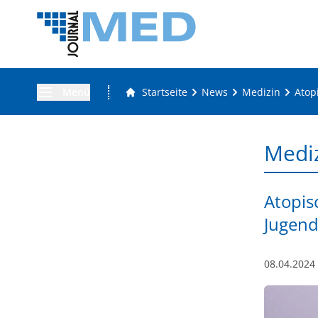
Menü
Startseite
News
Medizin
Atop
Medi
Atopisc
Jugend
08.04.2024