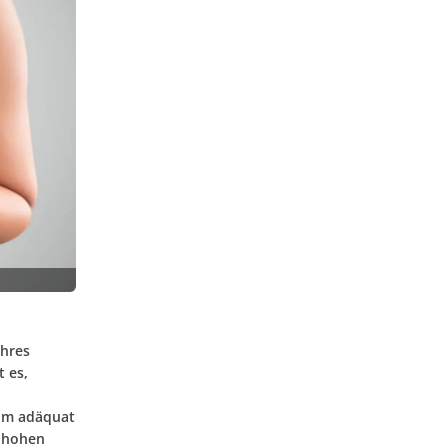
ihres
 es,
rum adäquat
r hohen