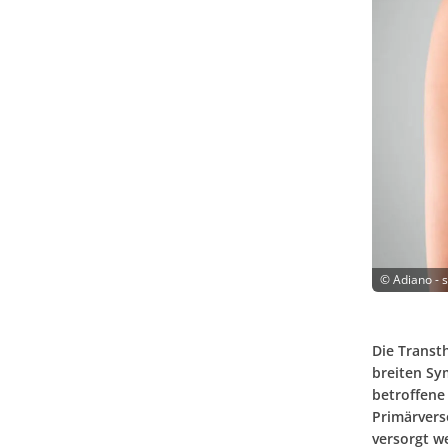
©
Adiano - 
Die Transt
breiten Sy
betroffene 
Primärvers
versorgt w