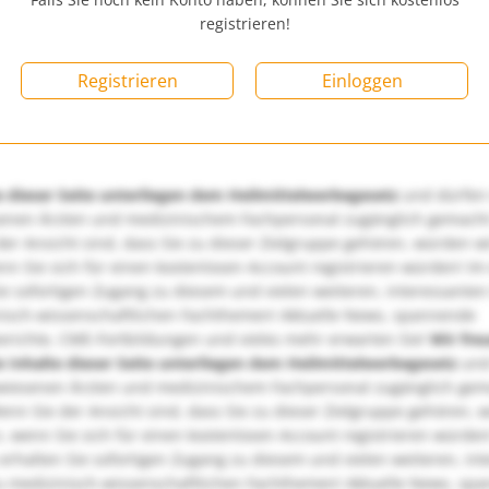
registrieren!
Registrieren
Einloggen
e dieser Seite unterliegen dem Heilmittelwerbegesetz
und dürfen
enen Ärzten und medizinischem Fachpersonal zugänglich gemach
er Ansicht sind, dass Sie zu dieser Zielgruppe gehören, würden w
nn Sie sich für einen kostenlosen Account registrieren würden! Im
ie sofortigen Zugang zu diesem und vielen weiteren, interessanten
nisch-wissenschaftlichen Fachthemen! Aktuelle News, spannende
richte, CME-Fortbildungen und vieles mehr erwarten Sie!
Wir fre
e Inhalte dieser Seite unterliegen dem Heilmittelwerbegesetz
und
wiesenen Ärzten und medizinischem Fachpersonal zugänglich ge
nn Sie der Ansicht sind, dass Sie zu dieser Zielgruppe gehören, 
, wenn Sie sich für einen kostenlosen Account registrieren würden
erhalten Sie sofortigen Zugang zu diesem und vielen weiteren, in
u medizinisch-wissenschaftlichen Fachthemen! Aktuelle News, sp