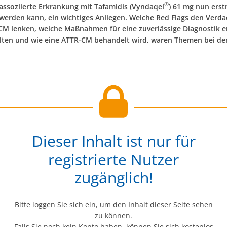
®
 assoziierte Erkrankung mit Tafamidis (Vyndaqel
) 61 mg nun erst
werden kann, ein wichtiges Anliegen. Welche Red Flags den Verda
CM lenken, welche Maßnahmen für eine zuverlässige Diagnostik er
lten und wie eine ATTR-CM behandelt wird, waren Themen bei d
Dieser Inhalt ist nur für
registrierte Nutzer
zugänglich!
Bitte loggen Sie sich ein, um den Inhalt dieser Seite sehen
zu können.
Falls Sie noch kein Konto haben, können Sie sich kostenlos