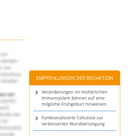
 nur
t werden.
ir uns
 Anschluss
EMPFEHLUNGEN DER REDAKTION
 Inhalten
Veränderungen im mütterlichen
uen uns
Immunsystem können auf eine
 dürfen
mögliche Frühgeburt hinweisen
macht
würden wir
Funktionalisierte Cellulose zur
! Im
verbesserten Wundversorgung
teressanten
annende