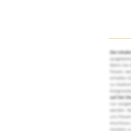
Die Inhalt
ausgewies
Wenn Sie d
freuen, we
erhalten S
zu medizi
Kongressbe
auf Sie!
Di
nur ausge
werden. We
uns freuen
Anschluss 
Inhalten z