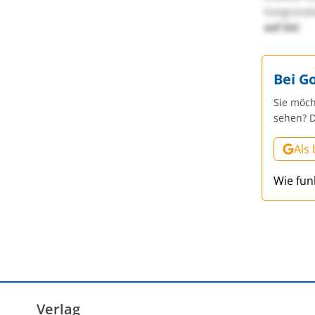
Kongressbe
auf Sie!
Bei G
Sie möch
sehen? D
Als
Wie fun
Verlag