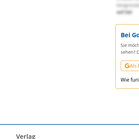
Kongressbe
auf Sie!
Bei G
Sie möch
sehen? D
Als
Wie fun
Verlag