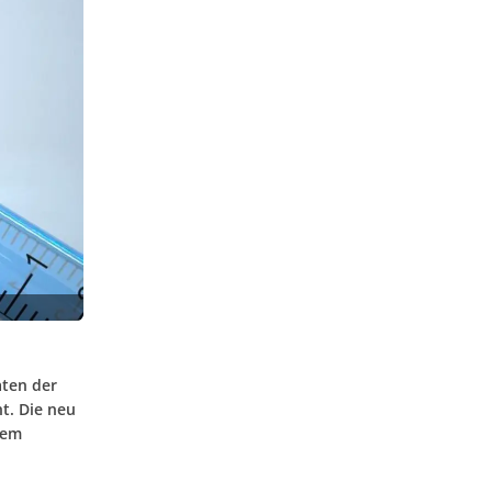
aten der
t. Die neu
dem