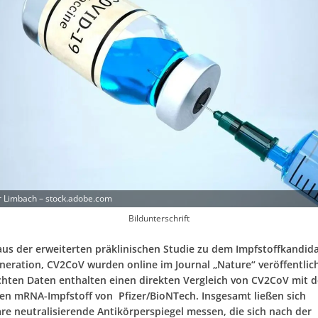
 Limbach – stock.adobe.com
Bildunterschrift
aus der erweiterten präklinischen Studie zu dem Impfstoffkandid
neration, CV2CoV wurden online im Journal „Nature“ veröffentlich
ichten Daten enthalten einen direkten Vergleich von CV2CoV mit 
en mRNA-Impfstoff von Pfizer/BioNTech. Insgesamt ließen sich
are neutralisierende Antikörperspiegel messen, die sich nach der