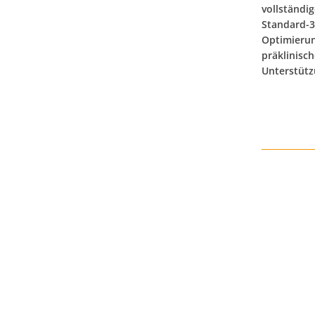
vollständi
Standard-3
Optimierun
präklinisch
Unterstüt