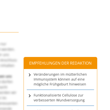
 nur
t werden.
ir uns
 Anschluss
EMPFEHLUNGEN DER REDAKTION
 Inhalten
Veränderungen im mütterlichen
uen uns
Immunsystem können auf eine
 dürfen
mögliche Frühgeburt hinweisen
macht
würden wir
Funktionalisierte Cellulose zur
! Im
verbesserten Wundversorgung
teressanten
annende