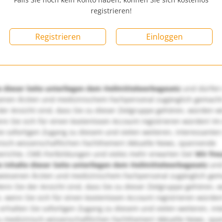
registrieren!
Registrieren
Einloggen
e dieser Seite unterliegen dem Heilmittelwerbegesetz
und dürfen
enen Ärzten und medizinischem Fachpersonal zugänglich gemach
er Ansicht sind, dass Sie zu dieser Zielgruppe gehören, würden w
nn Sie sich für einen kostenlosen Account registrieren würden! Im
ie sofortigen Zugang zu diesem und vielen weiteren, interessanten
nisch-wissenschaftlichen Fachthemen! Aktuelle News, spannende
richte, CME-Fortbildungen und vieles mehr erwarten Sie!
Wir fre
e Inhalte dieser Seite unterliegen dem Heilmittelwerbegesetz
und
wiesenen Ärzten und medizinischem Fachpersonal zugänglich ge
nn Sie der Ansicht sind, dass Sie zu dieser Zielgruppe gehören, 
, wenn Sie sich für einen kostenlosen Account registrieren würden
erhalten Sie sofortigen Zugang zu diesem und vielen weiteren, in
u medizinisch-wissenschaftlichen Fachthemen! Aktuelle News, sp