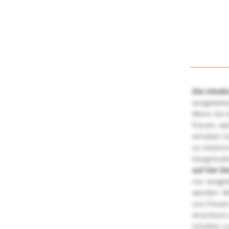
Die Inhalt
ausgewies
Wenn Sie d
freuen, we
erhalten S
zu medizi
Kongressbe
auf Sie!
Di
nur ausge
werden. We
uns freuen
Anschluss 
Inhalten z