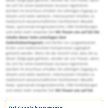
dieser Zielgruppe gehören, würden wir uns freuen, wenn
Sie sich für einen kostenlosen Account registrieren
würden! Im Anschluss erhalten Sie sofortigen Zugang zu
diesem und vielen weiteren, interessanten Inhalten zu
medizinisch-wissenschaftlichen Fachthemen! Aktuelle
News, spannende Kongressberichte, CME-Fortbildungen
und vieles mehr erwarten Sie!
Wir freuen uns auf Sie!
Die
Inhalte dieser Seite unterliegen dem
Heilmittelwerbegesetz
und dürfen nur ausgewiesenen
Ärzten und medizinischem Fachpersonal zugänglich
gemacht werden. Wenn Sie der Ansicht sind, dass Sie zu
dieser Zielgruppe gehören, würden wir uns freuen, wenn
Sie sich für einen kostenlosen Account registrieren
würden! Im Anschluss erhalten Sie sofortigen Zugang zu
diesem und vielen weiteren, interessanten Inhalten zu
medizinisch-wissenschaftlichen Fachthemen! Aktuelle
News, spannende Kongressberichte, CME-Fortbildungen
und vieles mehr erwarten Sie!
Wir freuen uns auf Sie!