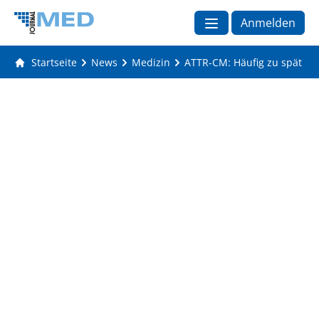
Anmelden
Startseite
News
Medizin
ATTR-CM: Häufig zu spät dia