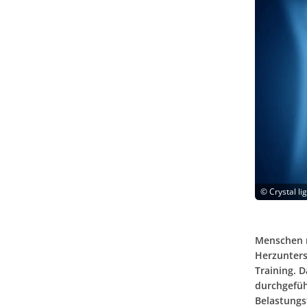
©
Crystal l
Menschen m
Herzunters
Training. 
durchgefüh
Belastungs