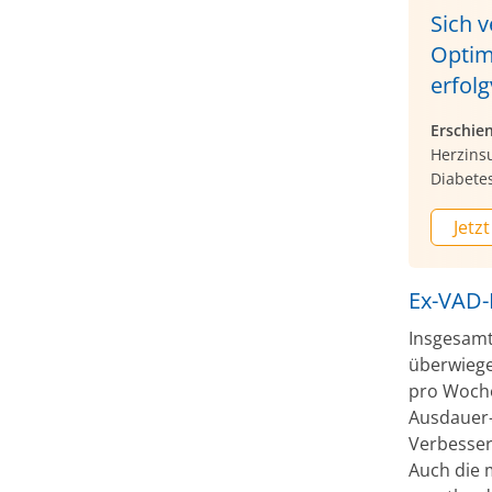
Sich v
Optim
erfol
Erschie
Herzinsu
Diabete
Jetzt
Ex-VAD-
Insgesamt
überwiege
pro Woche
Ausdauer-
Verbesser
Auch die m