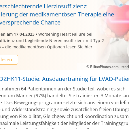
erschlechternde Herzinsuffizienz:
ierung der medikamentösen Therapie eine
gversprechende Chance
nen am 17.04.2023
•
Worsening Heart Failure bei
ffizienz und begleitende Niereninsuffizienz mit Typ-2-
s – die medikamentösen Optionen lesen Sie hier!
 lesen
© BillionPhotos.com - sto
DZHK11-Studie: Ausdauertraining für LVAD-Patie
 nahmen 64 Patient:innen an der Studie teil, wobei es sich
nd um Männer (97%) handelte. Sie trainierten 3 Monate lan
. Das Bewegungsprogramm setzte sich aus einem vordefi
 und Widerstandstraining sowie zusätzlichen freien Übung
ung von Flexibilität, Gleichgewicht und Koordination zusa
aximale Leistungsfähigkeit der Mitglieder der Trainingsgru