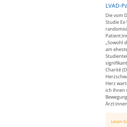
LVAD-Pa
Die vom D
Studie Ex-
randomisie
Patient:i
„Sowohl d
am eheste
Studiente
signifika
Charité (D
Herzschwä
Herz wart
ich ihnen 
Bewegungs
Ärzt:innen
Lesen S