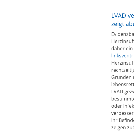
LVAD ver
zeigt ab
Evidenzba
Herzinsuf
daher ein
linksvent
Herzinsuf
rechtzeit
Gründen n
lebensret
LVAD gezw
bestimmte
oder Infe
verbessert
ihr Befin
zeigen z