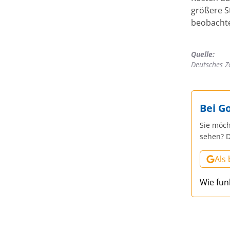
größere S
beobachte
Quelle:
Deutsches Z
Bei G
Sie möch
sehen? D
Als
Wie fun