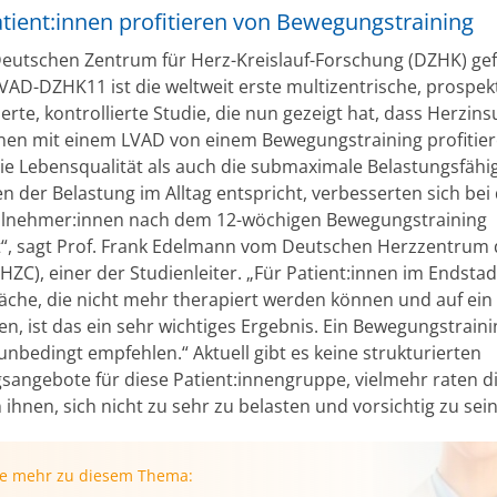
tient:innen profitieren von Bewegungstraining
eutschen Zentrum für Herz-Kreislauf-Forschung (DZHK) ge
VAD-DZHK11 ist die weltweit erste multizentrische, prospekt
rte, kontrollierte Studie, die nun gezeigt hat, dass Herzinsu
nnen mit einem LVAD von einem Bewegungstraining profitier
ie Lebensqualität als auch die submaximale Belastungsfähigk
n der Belastung im Alltag entspricht, verbesserten sich bei
ilnehmer:innen nach dem 12-wöchigen Bewegungstraining
nt“, sagt Prof. Frank Edelmann vom Deutschen Herzzentrum 
HZC), einer der Studienleiter. „Für Patient:innen im Endsta
che, die nicht mehr therapiert werden können und auf ein
en, ist das ein sehr wichtiges Ergebnis. Ein Bewegungstrain
unbedingt empfehlen.“ Aktuell gibt es keine strukturierten
angebote für diese Patient:innengruppe, vielmehr raten d
 ihnen, sich nicht zu sehr zu belasten und vorsichtig zu sein
ie mehr zu diesem Thema: