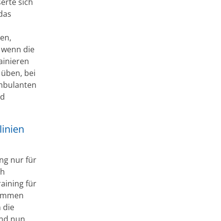
erte sich
 das
en,
 wenn die
ainieren
 üben, bei
ambulanten
nd
linien
ng nur für
ch
aining für
nommen
 die
ind nun