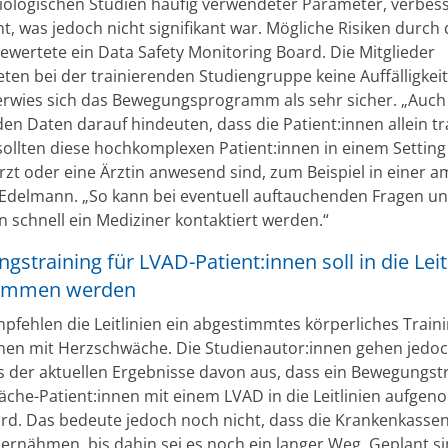
iologischen Studien häufig verwendeter Parameter, verbess
ht, was jedoch nicht signifikant war. Mögliche Risiken durch
bewertete ein Data Safety Monitoring Board. Die Mitglieder
ten bei der trainierenden Studiengruppe keine Auffälligkeit
erwies sich das Bewegungsprogramm als sehr sicher. „Auch
en Daten darauf hindeuten, dass die Patient:innen allein tr
sollten diese hochkomplexen Patient:innen in einem Setting
rzt oder eine Ärztin anwesend sind, zum Beispiel in einer 
 Edelmann. „So kann bei eventuell auftauchenden Fragen u
 schnell ein Mediziner kontaktiert werden.“
straining für LVAD-Patient:innen soll in die Leit
ommen werden
pfehlen die Leitlinien ein abgestimmtes körperliches Traini
nnen mit Herzschwäche. Die Studienautor:innen gehen jedo
s der aktuellen Ergebnisse davon aus, dass ein Bewegungstr
che-Patient:innen mit einem LVAD in die Leitlinien aufge
rd. Das bedeute jedoch noch nicht, dass die Krankenkassen
ernähmen, bis dahin sei es noch ein langer Weg. Geplant s