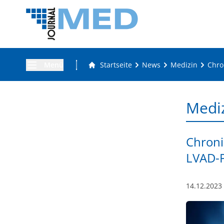
Menü
Startseite
News
Medizin
Chro
Medi
Chroni
LVAD-P
14.12.2023