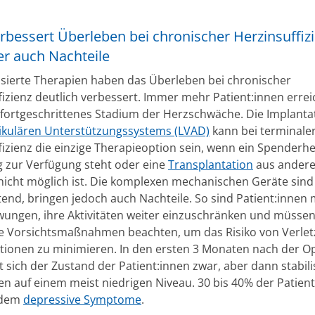
bessert Überleben bei chronischer Herzinsuffizi
er auch Nachteile
sierte Therapien haben das Überleben bei chronischer
fizienz deutlich verbessert. Immer mehr Patient:innen erre
 fortgeschrittenes Stadium der Herzschwäche. Die Implanta
rikulären Unterstützungssystems (LVAD)
kann bei terminale
fizienz die einzige Therapieoption sein, wenn ein Spenderhe
ig zur Verfügung steht oder eine
Transplantation
aus ander
icht möglich ist. Die komplexen mechanischen Geräte sind
tend, bringen jedoch auch Nachteile. So sind Patient:innen 
ungen, ihre Aktivitäten weiter einzuschränken und müsse
 Vorsichtsmaßnahmen beachten, um das Risiko von Verle
ktionen zu minimieren. In den ersten 3 Monaten nach der O
 sich der Zustand der Patient:innen zwar, aber dann stabilis
den auf einem meist niedrigen Niveau. 30 bis 40% der Patien
udem
depressive Symptome
.