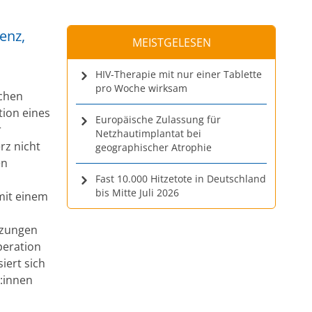
enz,
MEISTGELESEN
HIV-Therapie mit nur einer Tablette
pro Woche wirksam
ichen
tion eines
Europäische Zulassung für
r
Netzhautimplantat bei
rz nicht
geographischer Atrophie
en
Fast 10.000 Hitzetote in Deutschland
bis Mitte Juli 2026
mit einem
n
tzungen
peration
iert sich
t:innen