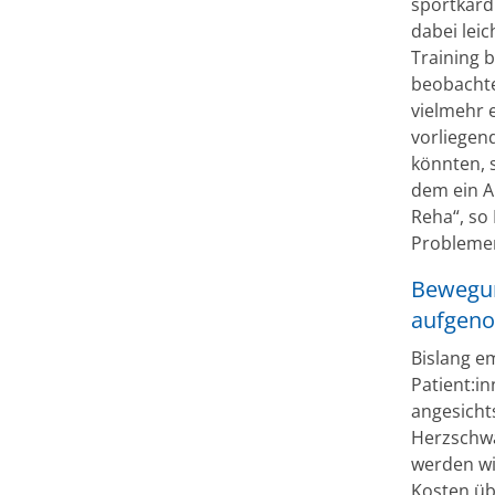
sportkard
dabei leic
Training 
beobachte
vielmehr 
vorliegend
könnten, 
dem ein A
Reha“, so
Problemen
Bewegung
aufgen
Bislang em
Patient:i
angesicht
Herzschwä
werden wi
Kosten üb