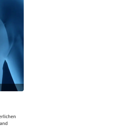
erlichen
land