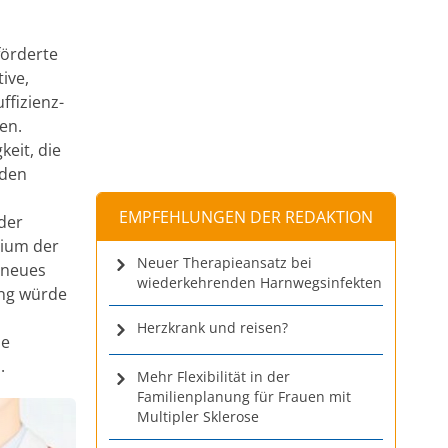
förderte
ive,
ffizienz-
en.
eit, die
 den
EMPFEHLUNGEN DER REDAKTION
der
dium der
Neuer Therapieansatz bei
 neues
wiederkehrenden Harnwegsinfekten
ing würde
Herzkrank und reisen?
ie
.
Mehr Flexibilität in der
Familienplanung für Frauen mit
Multipler Sklerose