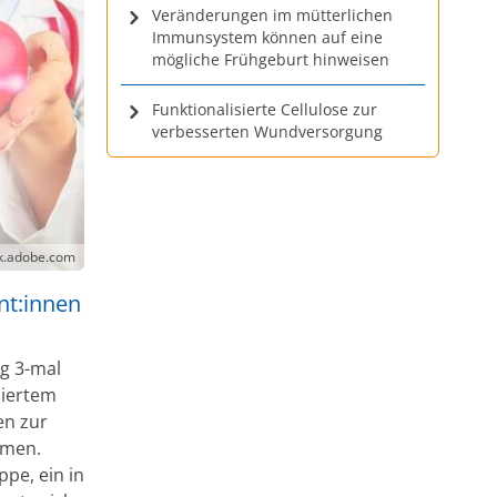
Veränderungen im mütterlichen
Immunsystem können auf eine
mögliche Frühgeburt hinweisen
Funktionalisierte Cellulose zur
verbesserten Wundversorgung
ck.adobe.com
nt:innen
g 3-mal
niertem
en zur
mmen.
ppe, ein in