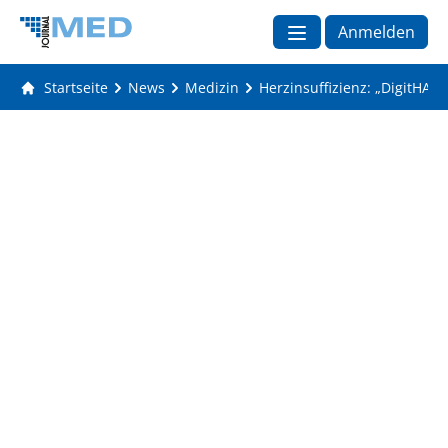
Anmelden
Startseite
News
Medizin
Herzinsuffizienz: „DigitHAL“