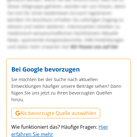
dieser Zielgruppe gehören, würden wir uns freuen, wenn
Sie sich für einen kostenlosen Account registrieren
würden! Im Anschluss erhalten Sie sofortigen Zugang zu
diesem und vielen weiteren, interessanten Inhalten zu
medizinisch-wissenschaftlichen Fachthemen! Aktuelle
News, spannende Kongressberichte, CME-Fortbildungen
und vieles mehr erwarten Sie!
Wir freuen uns auf Sie!
Bei Google bevorzugen
Sie möchten bei der Suche nach aktuellen
Entwicklungen häufiger unsere Beiträge sehen? Dann
fügen Sie uns jetzt zu Ihren bevorzugten Quellen
hinzu.
Als bevorzugte Quelle auswählen
Wie funktioniert das? Häufige Fragen:
Hier
erfahren Sie mehr