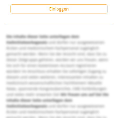
Einloggen
Die Inhalte dieser Seite unterliegen dem
Heilmittelwerbegesetz
und dürfen nur ausgewiesenen
Ärzten und medizinischem Fachpersonal zugänglich
gemacht werden. Wenn Sie der Ansicht sind, dass Sie zu
dieser Zielgruppe gehören, würden wir uns freuen, wenn
Sie sich für einen kostenlosen Account registrieren
würden! Im Anschluss erhalten Sie sofortigen Zugang zu
diesem und vielen weiteren, interessanten Inhalten zu
medizinisch-wissenschaftlichen Fachthemen! Aktuelle
News, spannende Kongressberichte, CME-Fortbildungen
und vieles mehr erwarten Sie!
Wir freuen uns auf Sie!
Die
Inhalte dieser Seite unterliegen dem
Heilmittelwerbegesetz
und dürfen nur ausgewiesenen
Ärzten und medizinischem Fachpersonal zugänglich
gemacht werden. Wenn Sie der Ansicht sind, dass Sie zu