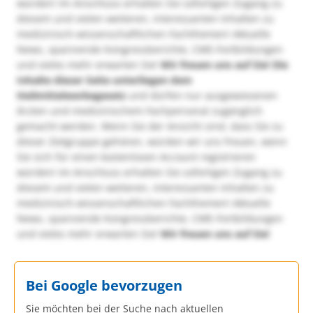
würden! Im Anschluss erhalten Sie sofortigen Zugang zu
diesem und vielen weiteren, interessanten Inhalten zu
medizinisch-wissenschaftlichen Fachthemen! Aktuelle
News, spannende Kongressberichte, CME-Fortbildungen
und vieles mehr erwarten Sie!
Wir freuen uns auf Sie!
Die
Inhalte dieser Seite unterliegen dem
Heilmittelwerbegesetz
und dürfen nur ausgewiesenen
Ärzten und medizinischem Fachpersonal zugänglich
gemacht werden. Wenn Sie der Ansicht sind, dass Sie zu
dieser Zielgruppe gehören, würden wir uns freuen, wenn
Sie sich für einen kostenlosen Account registrieren
würden! Im Anschluss erhalten Sie sofortigen Zugang zu
diesem und vielen weiteren, interessanten Inhalten zu
medizinisch-wissenschaftlichen Fachthemen! Aktuelle
News, spannende Kongressberichte, CME-Fortbildungen
und vieles mehr erwarten Sie!
Wir freuen uns auf Sie!
Bei Google bevorzugen
Sie möchten bei der Suche nach aktuellen