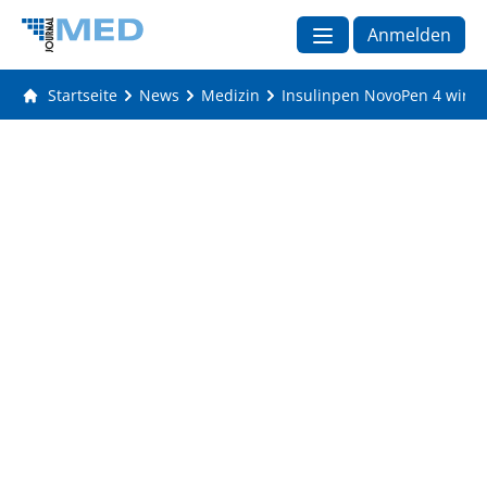
Anmelden
Startseite
News
Medizin
Insulinpen NovoPen 4 wird 