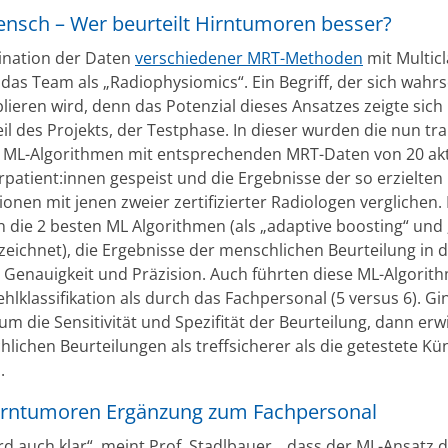
Mensch – Wer beurteilt Hirntumoren besser?
nation der Daten
verschiedener MRT-Methoden
mit Multic
das Team als „Radiophysiomics“. Ein Begriff, der sich wahrs
lieren wird, denn das Potenzial dieses Ansatzes zeigte sich
il des Projekts, der Testphase. In dieser wurden die nun tra
s ML-Algorithmen mit entsprechenden MRT-Daten von 20 ak
patient:innen gespeist und die Ergebnisse der so erzielten
tionen mit jenen zweier zertifizierter Radiologen verglichen.
n die 2 besten ML Algorithmen (als „adaptive boosting“ un
ezeichnet), die Ergebnisse der menschlichen Beurteilung in 
 Genauigkeit und Präzision. Auch führten diese ML-Algorit
hlklassifikation als durch das Fachpersonal (5 versus 6). Gi
m die Sensitivität und Spezifität der Beurteilung, dann erw
lichen Beurteilungen als treffsicherer als die getestete Kü
.
Hirntumoren Ergänzung zum Fachpersonal
d auch klar“, meint Prof. Stadlbauer, „dass der ML-Ansatz d