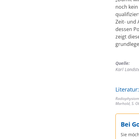
noch kein 
qualifizi
Zeit- und 
dessen Pot
zeigt die
grundlege
Quelle:
Karl Landst
Literatur:
Radiophysiomi
Marhold, S. Ob
Bei G
Sie möch