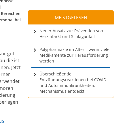
ebnisse
l
n Bereichen
MEISTGELESEN
ersonal bei
Neuer Ansatz zur Prävention von
Herzinfarkt und Schlaganfall
Polypharmazie im Alter – wenn viele
ar gut
Medikamente zur Herausforderung
u die ist
werden
nen. Jetzt
erner
Überschießende
Entzündungsreaktionen bei COVID
erwendet
und Autoimmunkrankheiten:
tumoren
Mechanismus entdeckt
izierung
überlegen
us