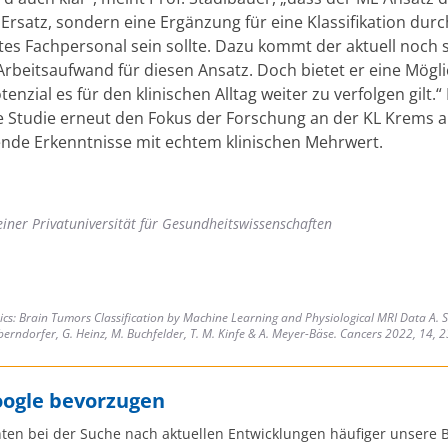
Ersatz, sondern eine Ergänzung für eine Klassifikation durc
ertes Fachpersonal sein sollte. Dazu kommt der aktuell noch
Arbeitsaufwand für diesen Ansatz. Doch bietet er eine Mögli
enzial es für den klinischen Alltag weiter zu verfolgen gilt.
se Studie erneut den Fokus der Forschung an der KL Krems a
nde Erkenntnisse mit echtem klinischen Mehrwert.
einer Privatuniversität für Gesundheitswissenschaften
cs: Brain Tumors Classification by Machine Learning and Physiological MRI Data A. S
erndorfer, G. Heinz, M. Buchfelder, T. M. Kinfe & A. Meyer-Bäse. Cancers 2022, 14, 
oogle bevorzugen
ten bei der Suche nach aktuellen Entwicklungen häufiger unsere B