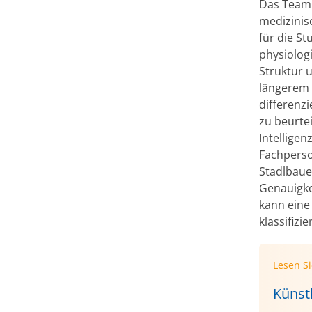
Das Team 
medizinisc
für die S
physiologi
Struktur 
längerem e
differenz
zu beurtei
Intelligen
Fachperso
Stadlbaue
Genauigke
kann eine
klassifizie
Lesen S
Künstl