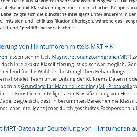
schen Daten aus Magnetresonanztomografien eingesetzt. Die Erg
chließend mit Klassifizierungen durch menschliches Fachpersona
 Dabei zeigte sich die Künstliche Intelligenz unter anderem in de
t, Präzision und Fehlklassifikation überlegen, während das Fachp
vität und Spezifität besser abschnitt.
zierung von Hirntumoren mittels MRT + KI
ren
lassen sich mittels
Magnetresonanztomografie (MRT)
zw
doch ihre exakte Klassifizierung ist so schwer möglich. Gena
cheidend für die Wahl der bestmöglichen Behandlungsoptio
nternationales Team unter Leitung der KL Krems Daten mod
oden als
Grundlage für Machine Learning (ML)-Protokolle
v
nsatz Künstlicher Intelligenz zur Klassifizierung von Hirn
 Dabei zeigte sich, dass in bestimmten Bereichen die Klassif
ünstlicher Intelligenz jener durch geschultes Fachpersonal 
et MRT-Daten zur Beurteilung von Hirntumoren a