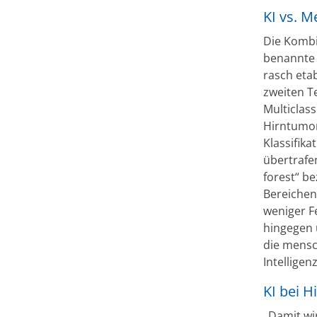
KI vs. 
Die Kombi
benannte 
rasch etab
zweiten Te
Multiclas
Hirntumor
Klassifika
übertrafe
forest“ b
Bereichen
weniger Fe
hingegen u
die mensch
Intelligenz
KI bei 
„Damit wir