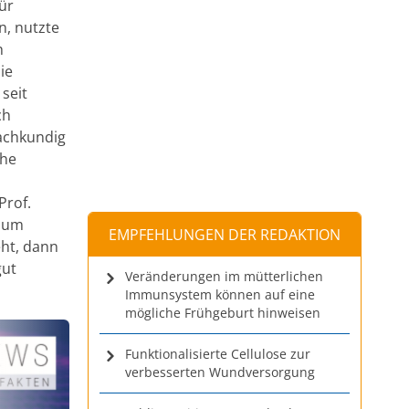
ür
n, nutzte
h
ie
seit
ch
fachkundig
che
Prof.
s um
EMPFEHLUNGEN DER REDAKTION
eht, dann
gut
Veränderungen im mütterlichen
Immunsystem können auf eine
mögliche Frühgeburt hinweisen
Funktionalisierte Cellulose zur
verbesserten Wundversorgung