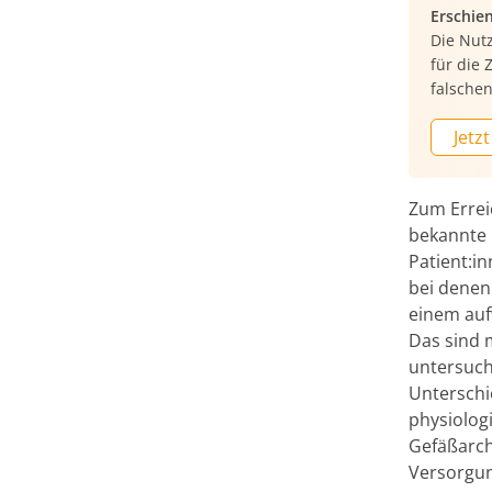
Erschie
Die Nutz
für die
falschen
Jetzt
Zum Errei
bekannte 
Patient:i
bei denen 
einem auf
Das sind 
untersuch
Unterschi
physiologi
Gefäßarch
Versorgun