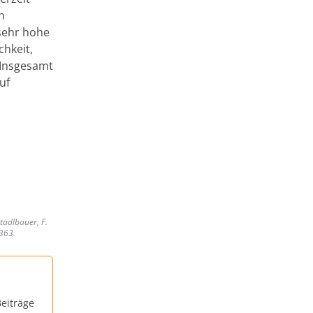
h
 sehr hohe
chkeit,
“ Insgesamt
uf
tadlbauer, F.
2363.
eiträge