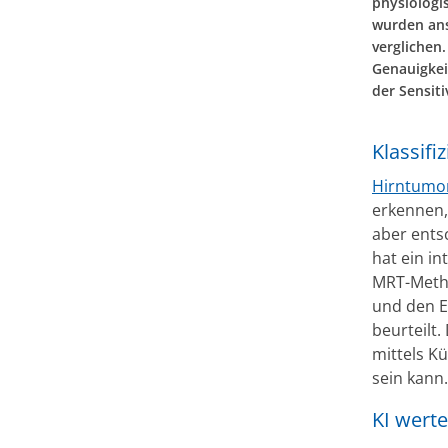
physiologi
wurden ans
verglichen.
Genauigkei
der Sensiti
Klassifi
Hirntumo
erkennen, 
aber ents
hat ein i
MRT-Meth
und den Ei
beurteilt.
mittels K
sein kann.
KI wert