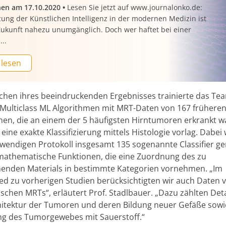
nen am 17.10.2020
•
Lesen Sie jetzt auf www.journalonko.de:
ung der Künstlichen Intelligenz in der modernen Medizin ist
 Zukunft nahezu unumgänglich. Doch wer haftet bei einer
...
 lesen
chen ihres beeindruckenden Ergebnisses trainierte das Te
Multiclass ML Algorithmen mit MRT-Daten von 167 frühere
nnen, die an einem der 5 häufigsten Hirntumoren erkrankt 
eine exakte Klassifizierung mittels Histologie vorlag. Dabei
wendigen Protokoll insgesamt 135 sogenannte Classifier gen
mathematische Funktionen, die eine Zuordnung des zu
enden Materials in bestimmte Kategorien vornehmen. „Im
ed zu vorherigen Studien berücksichtigten wir auch Daten 
schen MRTs“, erläutert Prof. Stadlbauer. „Dazu zählten Deta
itektur der Tumoren und deren Bildung neuer Gefäße sowi
g des Tumorgewebes mit Sauerstoff.“