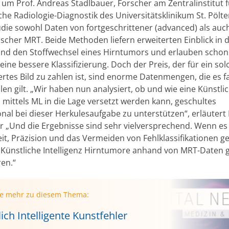
um Prof. Andreas Stadlbauer, Forscher am Zentralinstitut f
he Radiologie-Diagnostik des Universitätsklinikum St. Pölte
tudie sowohl Daten von fortgeschrittener (advanced) als auc
scher MRT. Beide Methoden liefern erweiterten Einblick in d
und den Stoffwechsel eines Hirntumors und erlauben schon 
ine bessere Klassifizierung. Doch der Preis, der für ein sol
iertes Bild zu zahlen ist, sind enorme Datenmengen, die es 
len gilt. „Wir haben nun analysiert, ob und wie eine Künstli
z mittels ML in die Lage versetzt werden kann, geschultes
nal bei dieser Herkulesaufgabe zu unterstützen“, erläutert 
r „Und die Ergebnisse sind sehr vielversprechend. Wenn e
it, Präzision und das Vermeiden von Fehlklassifikationen g
 Künstliche Intelligenz Hirntumore anhand von MRT-Daten 
ren.“
ie mehr zu diesem Thema:
ich Intelligente Kunstfehler