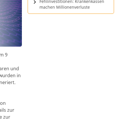
Fehlinvestitionen: Krankenkassen
machen Millionenverluste
am 9
n
waren und
 wurden in
eriert.
von
ils zur
e zur