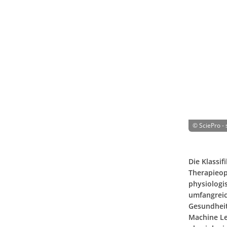
©
SciePro -
Die Klassi
Therapieop
physiologi
umfangreic
Gesundheit
Machine Le