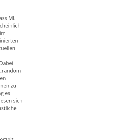
lass ML
cheinlich
 im
inierten
tuellen
 Dabei
d „random
den
hmen zu
ng es
iesen sich
nstliche
erzeit