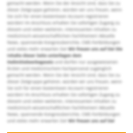
gemacht werden. Wenn Sie der Ansicht sind, dass Sie zu
dieser Zielgruppe gehören, würden wir uns freuen, wenn
Sie sich für einen kostenlosen Account registrieren
würden! Im Anschluss erhalten Sie sofortigen Zugang zu
diesem und vielen weiteren, interessanten Inhalten zu
medizinisch-wissenschaftlichen Fachthemen! Aktuelle
News, spannende Kongressberichte, CME-Fortbildungen
und vieles mehr erwarten Sie!
Wir freuen uns auf Sie!
Die
Inhalte dieser Seite unterliegen dem
Heilmittelwerbegesetz
und dürfen nur ausgewiesenen
Ärzten und medizinischem Fachpersonal zugänglich
gemacht werden. Wenn Sie der Ansicht sind, dass Sie zu
dieser Zielgruppe gehören, würden wir uns freuen, wenn
Sie sich für einen kostenlosen Account registrieren
würden! Im Anschluss erhalten Sie sofortigen Zugang zu
diesem und vielen weiteren, interessanten Inhalten zu
medizinisch-wissenschaftlichen Fachthemen! Aktuelle
News, spannende Kongressberichte, CME-Fortbildungen
und vieles mehr erwarten Sie!
Wir freuen uns auf Sie!