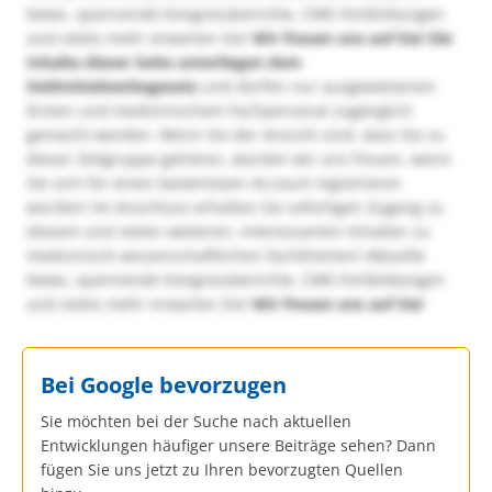
News, spannende Kongressberichte, CME-Fortbildungen
und vieles mehr erwarten Sie!
Wir freuen uns auf Sie!
Die
Inhalte dieser Seite unterliegen dem
Heilmittelwerbegesetz
und dürfen nur ausgewiesenen
Ärzten und medizinischem Fachpersonal zugänglich
gemacht werden. Wenn Sie der Ansicht sind, dass Sie zu
dieser Zielgruppe gehören, würden wir uns freuen, wenn
Sie sich für einen kostenlosen Account registrieren
würden! Im Anschluss erhalten Sie sofortigen Zugang zu
diesem und vielen weiteren, interessanten Inhalten zu
medizinisch-wissenschaftlichen Fachthemen! Aktuelle
News, spannende Kongressberichte, CME-Fortbildungen
und vieles mehr erwarten Sie!
Wir freuen uns auf Sie!
Bei Google bevorzugen
Sie möchten bei der Suche nach aktuellen
Entwicklungen häufiger unsere Beiträge sehen? Dann
fügen Sie uns jetzt zu Ihren bevorzugten Quellen