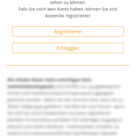
sehen zu können.
Falls Sie noch kein Konto haben, können Sie sich
kostenlos registrieren!
Registrieren
Einloggen
Die Inhalte dieser Seite unterliegen dem
Heilmittelwerbegesetz
und dürfen nur ausgewiesenen
Ärzten und medizinischem Fachpersonal zugänglich
gemacht werden. Wenn Sie der Ansicht sind, dass Sie zu
dieser Zielgruppe gehören, würden wir uns freuen, wenn
Sie sich für einen kostenlosen Account registrieren
würden! Im Anschluss erhalten Sie sofortigen Zugang zu
diesem und vielen weiteren, interessanten Inhalten zu
medizinisch-wissenschaftlichen Fachthemen! Aktuelle