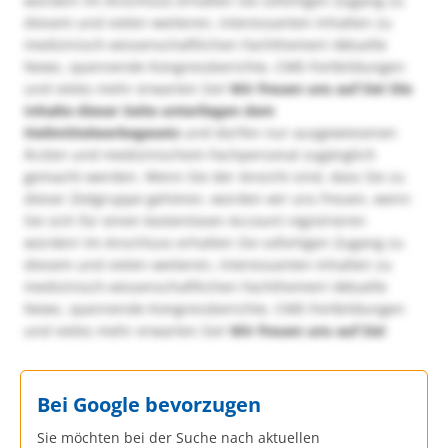
würden! Im Anschluss erhalten Sie sofortigen Zugang zu
diesem und vielen weiteren, interessanten Inhalten zu
medizinisch-wissenschaftlichen Fachthemen! Aktuelle
News, spannende Kongressberichte, CME-Fortbildungen
und vieles mehr erwarten Sie!
Wir freuen uns auf Sie!
Die
Inhalte dieser Seite unterliegen dem
Heilmittelwerbegesetz
und dürfen nur ausgewiesenen
Ärzten und medizinischem Fachpersonal zugänglich
gemacht werden. Wenn Sie der Ansicht sind, dass Sie zu
dieser Zielgruppe gehören, würden wir uns freuen, wenn
Sie sich für einen kostenlosen Account registrieren
würden! Im Anschluss erhalten Sie sofortigen Zugang zu
diesem und vielen weiteren, interessanten Inhalten zu
medizinisch-wissenschaftlichen Fachthemen! Aktuelle
News, spannende Kongressberichte, CME-Fortbildungen
und vieles mehr erwarten Sie!
Wir freuen uns auf Sie!
Bei Google bevorzugen
Sie möchten bei der Suche nach aktuellen