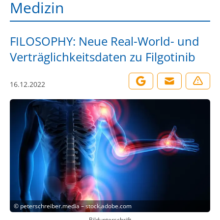
Medizin
FILOSOPHY: Neue Real-World- und
Verträglichkeitsdaten zu Filgotinib
16.12.2022
©
peterschreiber.media – stock.adobe.com
Bildunterschrift