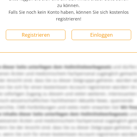
zu können.
Falls Sie noch kein Konto haben, können Sie sich kostenlos
registrieren!
Registrieren
Einloggen
e dieser Seite unterliegen dem Heilmittelwerbegesetz
und dürfen
enen Ärzten und medizinischem Fachpersonal zugänglich gemach
er Ansicht sind, dass Sie zu dieser Zielgruppe gehören, würden w
nn Sie sich für einen kostenlosen Account registrieren würden! Im
ie sofortigen Zugang zu diesem und vielen weiteren, interessanten
nisch-wissenschaftlichen Fachthemen! Aktuelle News, spannende
richte, CME-Fortbildungen und vieles mehr erwarten Sie!
Wir fre
e Inhalte dieser Seite unterliegen dem Heilmittelwerbegesetz
und
wiesenen Ärzten und medizinischem Fachpersonal zugänglich ge
nn Sie der Ansicht sind, dass Sie zu dieser Zielgruppe gehören, 
, wenn Sie sich für einen kostenlosen Account registrieren würden