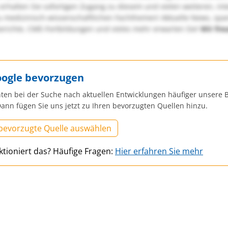
erhalten Sie sofortigen Zugang zu diesem und vielen weiteren, in
u medizinisch-wissenschaftlichen Fachthemen! Aktuelle News, sp
richte, CME-Fortbildungen und vieles mehr erwarten Sie!
Wir fre
oogle bevorzugen
ten bei der Suche nach aktuellen Entwicklungen häufiger unsere B
ann fügen Sie uns jetzt zu Ihren bevorzugten Quellen hinzu.
 bevorzugte Quelle auswählen
ktioniert das? Häufige Fragen:
Hier erfahren Sie mehr