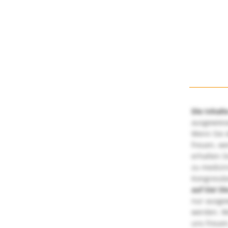
Die Inhalt
ausgewies
Wenn Sie d
freuen, we
erhalten S
zu medizi
Kongressbe
auf Sie!
Di
nur ausge
werden. We
uns freuen