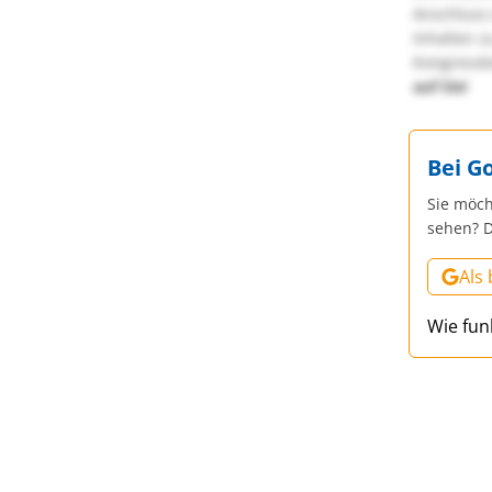
Anschluss 
Inhalten z
Kongressbe
auf Sie!
Bei G
Sie möch
sehen? D
Als
Wie fun