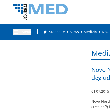
Menü
Startseite
News
Medizin
Novo
Medi
Novo N
deglud
01.07.2015
Novo Nordi
®
(Tresiba
)