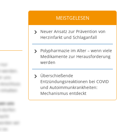
MEISTGELESEN
Neuer Ansatz zur Prävention von
Herzinfarkt und Schlaganfall
Polypharmazie im Alter – wenn viele
Medikamente zur Herausforderung
werden
 nur
t werden.
Überschießende
ir uns
Entzündungsreaktionen bei COVID
 Anschluss
und Autoimmunkrankheiten:
 Inhalten
Mechanismus entdeckt
uen uns
 dürfen
macht
würden wir
! Im