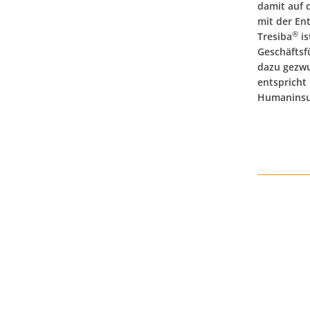
damit auf 
mit der En
®
Tresiba
is
Geschäftsf
dazu gezwu
entspricht
Humaninsul