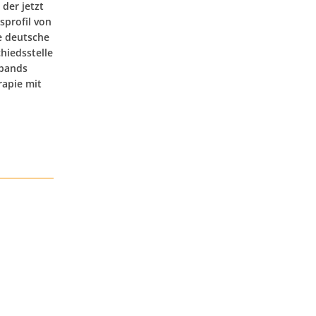
der jetzt
sprofil von
ie deutsche
hiedsstelle
rbands
rapie mit