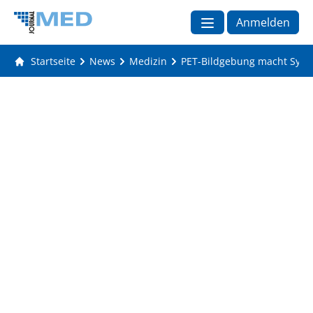
Anmelden
Startseite
News
Medizin
PET-Bildgebung macht Synap