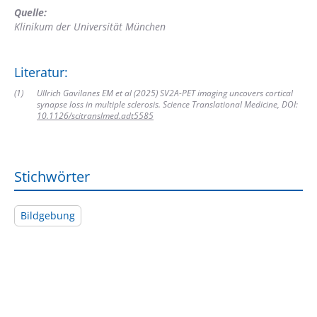
Quelle:
Klinikum der Universität München
Literatur:
(
1
)
Ullrich Gavilanes EM et al (2025) SV2A-PET imaging uncovers cortical
synapse loss in multiple sclerosis. Science Translational Medicine, DOI:
10.1126/scitranslmed.adt5585
Stichwörter
Bildgebung