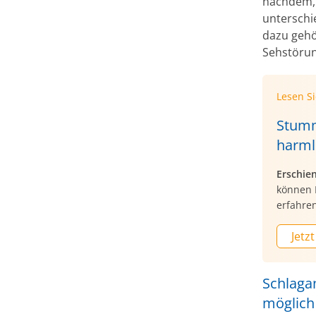
nachdem, 
unterschie
dazu gehö
Sehstörun
Lesen S
Stumm
harml
Erschie
können 
erfahren
Jetzt
Schlaga
möglich