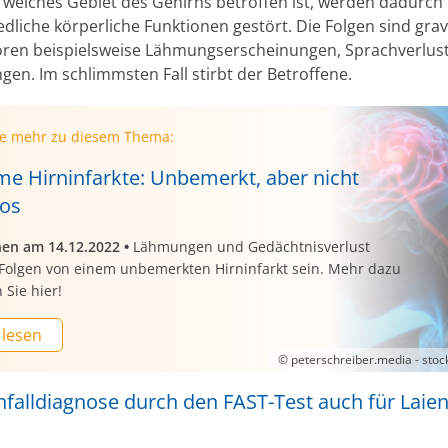
welches Gebiet des Gehirns betroffen ist, werden dadurch
dliche körperliche Funktionen gestört. Die Folgen sind gra
ren beispielsweise Lähmungserscheinungen, Sprachverlus
gen. Im schlimmsten Fall stirbt der Betroffene.
ie mehr zu diesem Thema:
e Hirninfarkte: Unbemerkt, aber nicht
os
nen am 14.12.2022
•
Lähmungen und Gedächtnisverlust
Folgen von einem unbemerkten Hirninfarkt sein. Mehr dazu
 Sie hier!
 lesen
© peterschreiber.media - sto
nfalldiagnose durch den FAST-Test auch für Laie