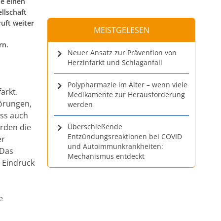
ne einen
llschaft
ruft weiter
MEISTGELESEN
rn.
Neuer Ansatz zur Prävention von
Herzinfarkt und Schlaganfall
Polypharmazie im Alter – wenn viele
arkt.
Medikamente zur Herausforderung
törungen,
werden
ass auch
rden die
Überschießende
Entzündungsreaktionen bei COVID
er
und Autoimmunkrankheiten:
 Das
Mechanismus entdeckt
 Eindruck
e