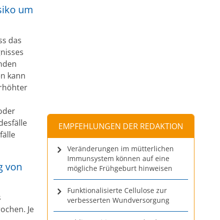
isiko um
ss das
gnisses
enden
en kann
erhöhter
 oder
desfälle
EMPFEHLUNGEN DER REDAKTION
fälle
Veränderungen im mütterlichen
Immunsystem können auf eine
g von
mögliche Frühgeburt hinweisen
Funktionalisierte Cellulose zur
s
verbesserten Wundversorgung
ochen. Je