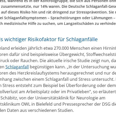
ess, während es in der Kontrollgruppe, die sich aus Personen oh
t zusammensetzte, nur 14% waren. Die Deutsche Schlaganfall-Gese
 auf dieses Risiko hin und rät dringend zur Stressprävention. Sie 
bei Schlaganfallsymptomen – Sprachstörungen oder Lähmungen –
ch medizinische Hilfe zu suchen, um Langzeitschäden zu verhinde
ls wichtiger Risikofaktor für Schlaganfälle
hland erleiden jährlich etwa 270.000 Menschen einen Hirninf
toren dafür sind beispielsweise Übergewicht, Stoffwechsels
ruck oder Rauchen. Die aktuelle irische Studie zeigt nun, d
nen
Schlaganfall
begünstigen kann. „In der Untersuchung wu
toren des Herzkreislaufsystems herausgerechnet und nur d
ang zwischen einem Schlaganfall und Stress untersucht.
n Stress entsteht zum Beispiel bei Überforderung oder dem
llverlust am Arbeitsplatz oder im Privatleben“, so erläutert
Schäbitz, von der Universitätsklinik für Neurologie am
ätsklinikum OWL in Bielefeld und Pressesprecher der DSG di
den Daten aus verschiedenen Studien.