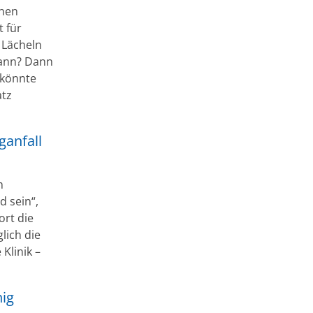
chen
 für
m Lächeln
kann? Dann
 könnte
atz
ganfall
m
d sein“,
ort die
lich die
 Klinik –
nig