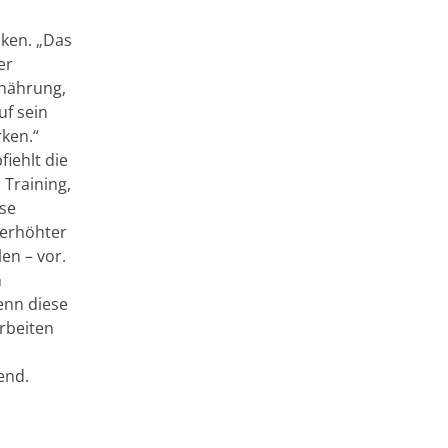
nken. „Das
er
rnährung,
f sein
ken.“
iehlt die
Training,
ese
 erhöhter
en – vor.
h
Wenn diese
arbeiten
end.