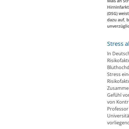
Maß an Str
Hirninfark
(DSG) weist
dazu auf, 
unverzügli
Stress a
In Deutsc
Risikofak
Bluthochd
Stress ei
Risikofak
Zusammenh
Gefühl vo
von Kontro
Professor 
Universit
vorliegen