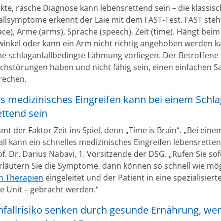
ekte, rasche Diagnose kann lebensrettend sein – die klassis
allsymptome erkennt der Laie mit dem FAST-Test. FAST steht
ace), Arme (arms), Sprache (speech), Zeit (time). Hängt bei
inkel oder kann ein Arm nicht richtig angehoben werden 
ne schlaganfallbedingte Lähmung vorliegen. Der Betroffene
chstörungen haben und nicht fähig sein, einen einfachen S
rechen.
s medizinisches Eingreifen kann bei einem Schla
ettend sein
 der Faktor Zeit ins Spiel, denn „Time is Brain“. „Bei eine
ll kann ein schnelles medizinisches Eingreifen lebensretten
of. Dr. Darius Nabavi, 1. Vorsitzende der DSG. „Rufen Sie sof
rläutern Sie die Symptome, dann können so schnell wie mög
n Therapien
eingeleitet und der Patient in eine spezialisierte
ke Unit – gebracht werden.“
nfallrisiko senken durch gesunde Ernährung, we