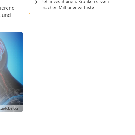
Fehlinvestitionen: Krankenkassen
vierend –
machen Millionenverluste
t und
ck.adobe.com
n