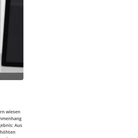
ern wiesen
sammenhang
gebnis: Aus
rhöhten