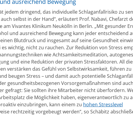
 und ausreichend Bewegung
t jedem dringend, das individuelle Schlaganfallrisiko zu se
auch selbst in der Hand“, erläutert Prof. Nabavi, Chefarzt d
e am Vivantes Klinikum Neukölln in Berlin. „Mit gesunder E
ohol und ausreichend Bewegung kann jeder entscheidend au
seinen Blutdruck und insgesamt auf seine Gesundheit einwir
es wichtig, nicht zu rauchen. Zur Reduktion von Stress empf
annungstechniken wie Achtsamkeitsmeditation, autogenes 
gung und eine Reduktion der privaten Stressfaktoren. All di
 verstärken das Gefühl von Selbstwirksamkeit, führen zu
und beugen Stress – und damit auch potentielle Schlaganfäll
 der gesundheitsbezogenen Vorsorgemaßnahmen sind auc
r gefragt: Sie sollten ihre Mitarbeiter nicht überfordern. 
rbeitsplatz die Möglichkeit haben, eigenverantwortlich zu 
proaktiv einzubringen, kann einem zu
hohen Stresslevel
weise rechtzeitig vorgebeugt werden“, so Schäbitz abschließ