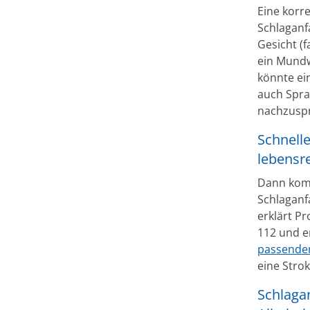
Eine korr
Schlaganf
Gesicht (f
ein Mundw
könnte ei
auch Spra
nachzusp
Schnelle
lebensr
Dann kommt
Schlaganfa
erklärt Pr
112 und e
passende
eine Stro
Schlaga