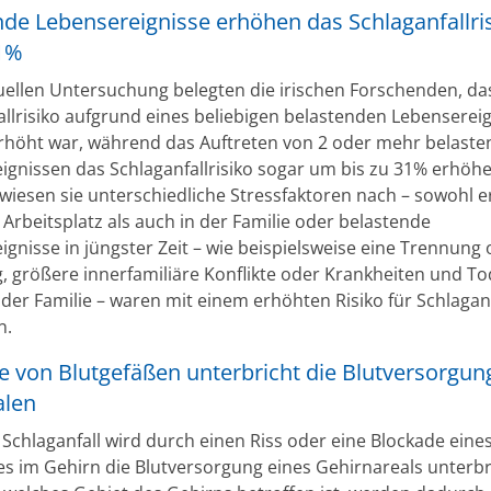
nde Lebensereignisse erhöhen das Schlaganfallr
31%
tuellen Untersuchung belegten die irischen Forschenden, da
allrisiko aufgrund eines beliebigen belastenden Lebenserei
höht war, während das Auftreten von 2 oder mehr belast
ignissen das Schlaganfallrisiko sogar um bis zu 31% erhöh
i wiesen sie unterschiedliche Stressfaktoren nach – sowohl 
Arbeitsplatz als auch in der Familie oder belastende
ignisse in jüngster Zeit – wie beispielsweise eine Trennung
, größere innerfamiliäre Konflikte oder Krankheiten und To
 der Familie – waren mit einem erhöhten Risiko für Schlagan
n.
e von Blutgefäßen unterbricht die Blutversorgun
alen
 Schlaganfall wird durch einen Riss oder eine Blockade eine
es im Gehirn die Blutversorgung eines Gehirnareals unterbr