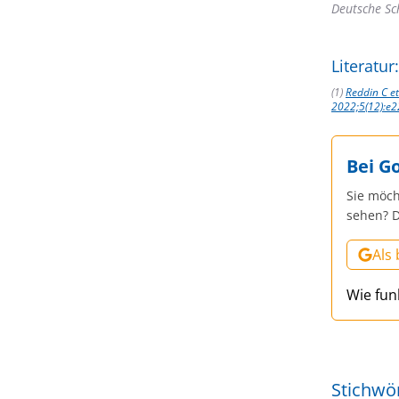
Deutsche Sch
Literatur:
(1)
Reddin C et
2022;5(12):e
Bei G
Sie möch
sehen? D
Als
Wie fun
Stichwö