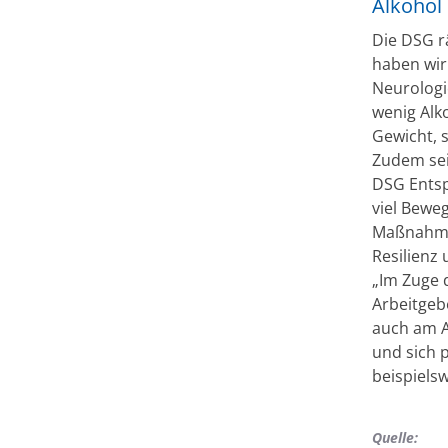
Alkohol
Die DSG rä
haben wir 
Neurologi
wenig Alk
Gewicht, 
Zudem sei 
DSG Entsp
viel Bewe
Maßnahmen
Resilienz 
„Im Zuge
Arbeitgebe
auch am A
und sich 
beispiels
Quelle: