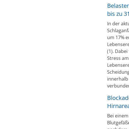
Belaste
bis zu 
In der ak
Schlaganf
um 17% er
Lebensere
(1). Dabe
Stress am 
Lebensere
Scheidung
innerhalb
verbunde
Blockad
Hirnare
Bei einem
Blutgefäß