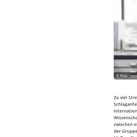
©
Rido - st
Zu viel Str
Schlaganfal
internatio
Wissenscha
zwischen e
der Gruppe