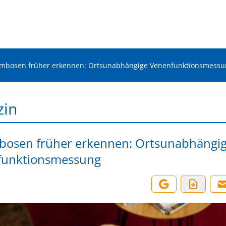
mbosen früher erkennen: Ortsunabhängige Venenfunktionsmessu
zin
osen früher erkennen: Ortsunabhängi
funktionsmessung