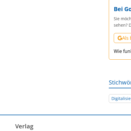
Bei G
Sie möch
sehen? D
Als
Wie fun
Stichwö
Digitalisi
Verlag