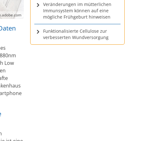
Veränderungen im mütterlichen
Immunsystem können auf eine
ck.adobe.com
mögliche Frühgeburt hinweisen
Daten
Funktionalisierte Cellulose zur
verbesserten Wundversorgung
nes
t 880nm
th Low
gen
afte
ankenhaus
martphone
e
n
ie ist eine