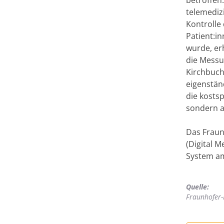
telemediz
Kontrolle 
Patient:i
wurde, er
die Messu
Kirchbuch
eigenstän
die kosts
sondern a
Das Fraun
(Digital M
System am
Quelle:
Fraunhofer-