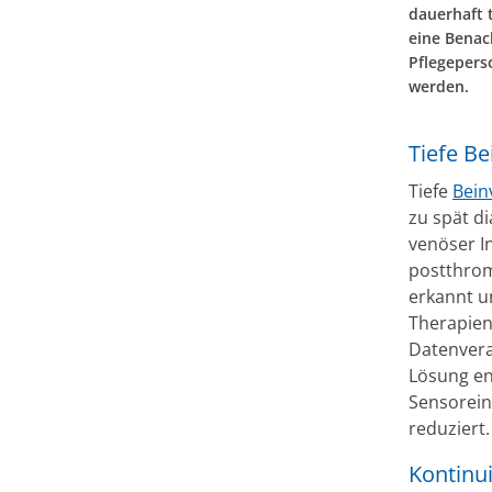
dauerhaft 
eine Benac
Pflegepers
werden.
Tiefe B
Tiefe
Bei
zu spät d
venöser I
postthro
erkannt u
Therapien
Datenvera
Lösung ent
Sensorein
reduziert.
Kontinu