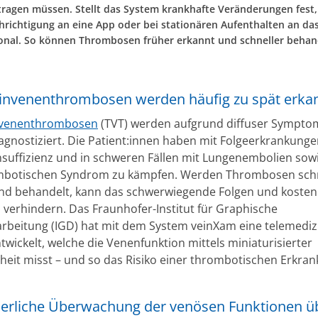
tragen müssen. Stellt das System krankhafte Veränderungen fest,
hrichtigung an eine App oder bei stationären Aufenthalten an da
onal. So können Thrombosen früher erkannt und schneller behan
einvenenthrombosen werden häufig zu spät erka
nvenenthrombosen
(TVT) werden aufgrund diffuser Sympto
iagnostiziert. Die Patient:innen haben mit Folgeerkrankunge
nsuffizienz und in schweren Fällen mit Lungenembolien so
mbotischen Syndrom zu kämpfen. Werden Thrombosen schn
nd behandelt, kann das schwerwiegende Folgen und kosten
 verhindern. Das Fraunhofer-Institut für Graphische
rbeitung (IGD) hat mit dem System veinXam eine telemediz
wickelt, welche die Venenfunktion mittels miniaturisierter
heit misst – und so das Risiko einer thrombotischen Erkra
ierliche Überwachung der venösen Funktionen ü