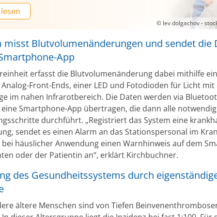
 lesen
© lev dolgachov - sto
 misst Blutvolumenänderungen und sendet die 
 Smartphone-App
reinheit erfasst die Blutvolumenänderung dabei mithilfe ei
 Analog-Front-Ends, einer LED und Fotodioden für Licht mi
ge im nahen Infrarotbereich. Die Daten werden via Bluetoo
 eine Smartphone-App übertragen, die dann alle notwendi
gsschritte durchführt. „Registriert das System eine krankh
ng, sendet es einen Alarm an das Stationspersonal im Kr
t bei häuslicher Anwendung einen Warnhinweis auf dem S
ten oder der Patientin an“, erklärt Kirchbuchner.
ung des Gesundheitssystems durch eigenständig
e
ere ältere Menschen sind von Tiefen Beinvenenthrombose
 In dieser Altersgruppe liegt die Inzidenz bei fast 1:100. Für s