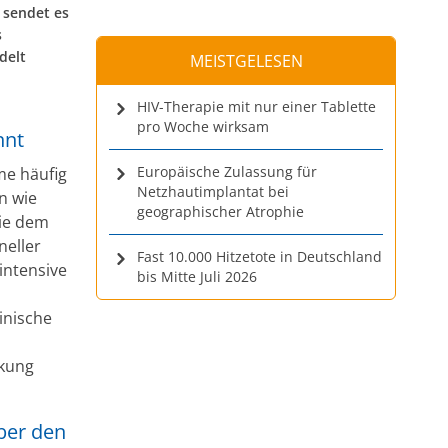
 sendet es
s
delt
MEISTGELESEN
HIV-Therapie mit nur einer Tablette
pro Woche wirksam
nnt
Europäische Zulassung für
me häufig
Netzhautimplantat bei
n wie
geographischer Atrophie
wie dem
eller
Fast 10.000 Hitzetote in Deutschland
intensive
bis Mitte Juli 2026
inische
nkung
ber den