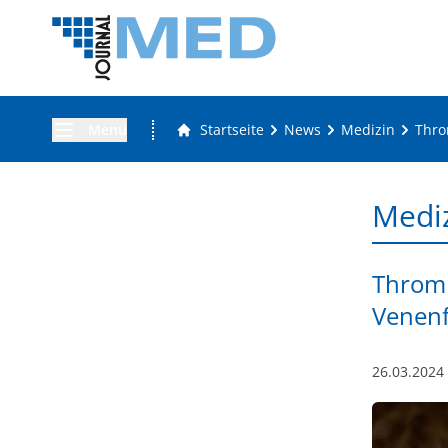
Menü
Startseite
News
Medizin
Thro
Medi
Thromb
Venen
26.03.2024