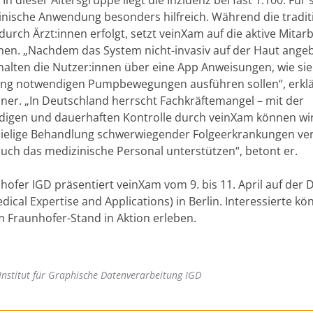
inische Anwendung besonders hilfreich. Während die tradit
durch Ärzt:innen erfolgt, setzt veinXam auf die aktive Mitarb
nnen. „Nachdem das System nicht-invasiv auf der Haut ange
halten die Nutzer:innen über eine App Anweisungen, wie sie 
ng notwendigen Pumpbewegungen ausführen sollen“, erklä
ner. „In Deutschland herrscht Fachkräftemangel – mit der
digen und dauerhaften Kontrolle durch veinXam können wir
pielige Behandlung schwerwiegender Folgeerkrankungen ve
uch das medizinische Personal unterstützen“, betont er.
hofer IGD präsentiert veinXam vom 9. bis 11. April auf der
edical Expertise and Applications) in Berlin. Interessierte k
 Fraunhofer-Stand in Aktion erleben.
Institut für Graphische Datenverarbeitung IGD