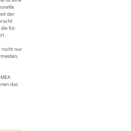
ionelle
eit der
bracht
die für
rt
 nicht nur
rmeiden,
 DMEA
önnen das