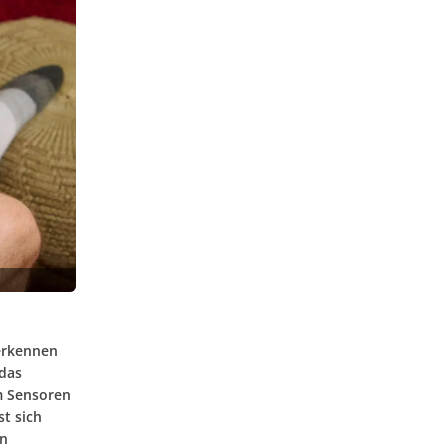
 erkennen
das
m Sensoren
st sich
in