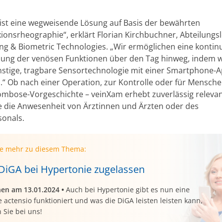
ist eine wegweisende Lösung auf Basis der bewährten
xionsrheographie“, erklärt Florian Kirchbuchner, Abteilungsl
ing & Biometric Technologies. „Wir ermöglichen eine kontinu
ng der venösen Funktionen über den Tag hinweg, indem w
stige, tragbare Sensortechnologie mit einer Smartphone-
.“ Ob nach einer Operation, zur Kontrolle oder für Mensche
ombose-Vorgeschichte – veinXam erhebt zuverlässig releva
 die Anwesenheit von Ärztinnen und Ärzten oder des
sonals.
ie mehr zu diesem Thema:
 DiGA bei Hypertonie zugelassen
nen am 13.01.2024
•
Auch bei Hypertonie gibt es nun eine
 actensio funktioniert und was die DiGA leisten leisten kann,
 Sie bei uns!