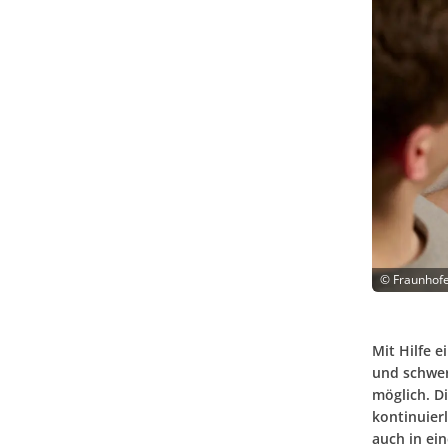
©
Fraunhof
Mit Hilfe 
und schwer
möglich. D
kontinuierl
auch in ei