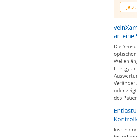
Jetzt
veinXam
an eine
Die Senso
optischen
Wellenlän
Energy an
Auswertun
Veränderu
oder zeig
des Patien
Entlast
Kontroll
Insbesond
betroffen: