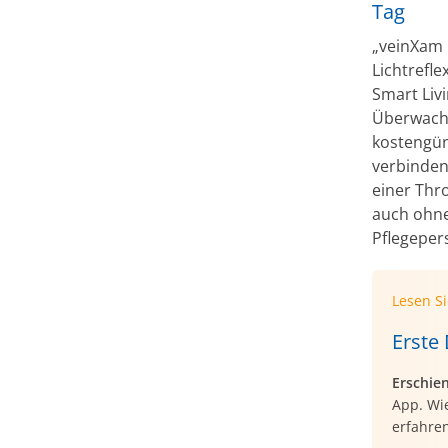
Tag
„veinXam 
Lichtrefle
Smart Liv
Überwachu
kostengün
verbinden
einer Thr
auch ohne
Pflegeper
Lesen S
Erste
Erschie
App. Wie
erfahren