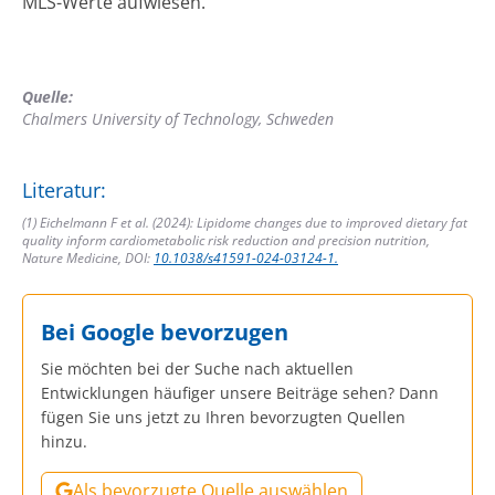
MLS-Werte aufwiesen.
Quelle:
Chalmers University of Technology, Schweden
Literatur:
(1) Eichelmann F et al. (2024): Lipidome changes due to improved dietary fat
quality inform cardiometabolic risk reduction and precision nutrition,
Nature Medicine, DOI:
10.1038/s41591-024-03124-1.
Bei Google bevorzugen
Sie möchten bei der Suche nach aktuellen
Entwicklungen häufiger unsere Beiträge sehen? Dann
fügen Sie uns jetzt zu Ihren bevorzugten Quellen
hinzu.
Als bevorzugte Quelle auswählen