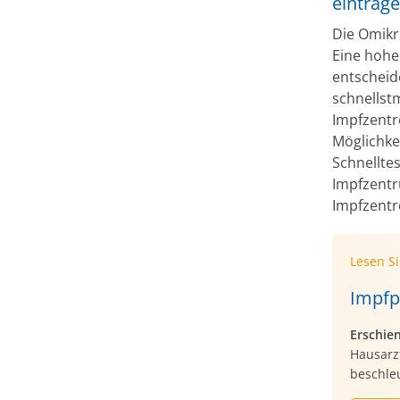
eintrage
Die Omikro
Eine hohe
entscheid
schnellst
Impfzentr
Möglichke
Schnellte
Impfzentr
Impfzentr
Lesen S
Impfp
Erschie
Hausarzt
beschleu