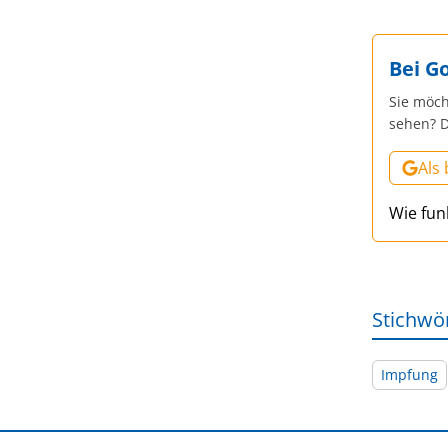
Bei G
Sie möch
sehen? D
Als
Wie fun
Stichwö
Impfung