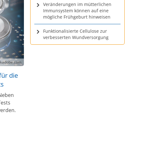
Veränderungen im mütterlichen
Immunsystem können auf eine
mögliche Frühgeburt hinweisen
Funktionalisierte Cellulose zur
verbesserten Wundversorgung
ockadobe.com
ür die
ts
 Neben
Tests
werden.