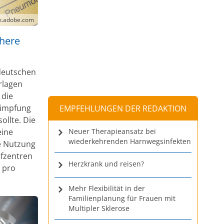
ck.adobe.com
chere
deutschen
rlagen
 die
timpfung
EMPFEHLUNGEN DER REDAKTION
ollte. Die
eine
Neuer Therapieansatz bei
wiederkehrenden Harnwegsinfekten
ie Nutzung
pfzentren
Herzkrank und reisen?
 pro
Mehr Flexibilität in der
Familienplanung für Frauen mit
Multipler Sklerose