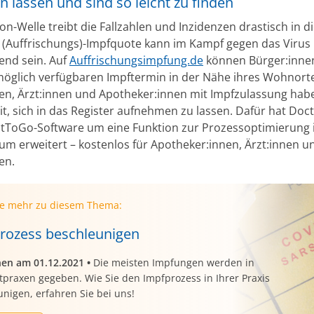
n lassen und sind so leicht zu finden
n-Welle treibt die Fallzahlen und Inzidenzen drastisch in d
 (Auffrischungs)-Impfquote kann im Kampf gegen das Virus
end sein. Auf
Auffrischungsimpfung.de
können Bürger:inne
möglich verfügbaren Impftermin in der Nähe ihres Wohnorte
en, Ärzt:innen und Apotheker:innen mit Impfzulassung hab
it, sich in das Register aufnehmen zu lassen. Dafür hat Doc
stToGo-Software um eine Funktion zur Prozessoptimierung
um erweitert – kostenlos für Apotheker:innen, Ärzt:innen u
en.
ie mehr zu diesem Thema:
rozess beschleunigen
nen am 01.12.2021
•
Die meisten Impfungen werden in
praxen gegeben. Wie Sie den Impfprozess in Ihrer Praxis
nigen, erfahren Sie bei uns!