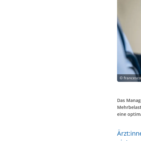
©
francesco
Das Manage
Mehrbelast
eine optim
Ärzt:inn