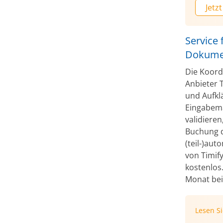
Jetzt
Service 
Dokumen
Die Koord
Anbieter 
und Aufklä
Eingabema
validieren
Buchung d
(teil-)au
von Timify
kostenlos
Monat bei 
Lesen S