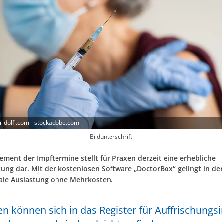
ridolfi.com - stockadobe.com
Bildunterschrift
ment der Impftermine stellt für Praxen derzeit eine erhebliche
ung dar. Mit der kostenlosen Software „DoctorBox“ gelingt in der
ale Auslastung ohne Mehrkosten.
en können sich in das Register für Auffrischung