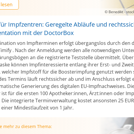
 lesen
© Benedikt - sto
für Impfzentren: Geregelte Abläufe und rechtssi
tation mit der DoctorBox
ination von Impfterminen erfolgt übergangslos durch den 
Timify . Nach der Anmeldung werden alle notwendigen Unte
rungsbögen an die registrierte Teststelle übermittelt. Über
ske können Impfinteressierte entlang ihrer Erst- und Zwei
, welcher Impfstoff für die Boosterimpfung genutzt werden s
es Termins läuft rechtssicher ab und im Anschluss erfolgt 
tomatische Generierung des digitalen EU-Impfnachweises. D
 ist für die ersten 100 Apotheker:innen, Ärzt:innen oder Im
. Die integrierte Terminverwaltung kostet ansonsten 25 EUR
einer Mindestlaufzeit von 1 Jahr.
ie mehr zu diesem Thema: