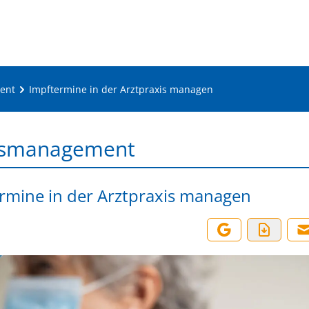
ent
Impftermine in der Arztpraxis managen
ismanagement
rmine in der Arztpraxis managen