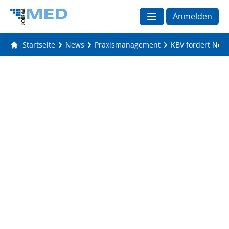
Anmelden
Startseite
News
Praxismanagement
KBV fordert Neu