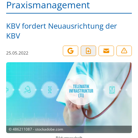
Praxismanagement
KBV fordert Neuausrichtung der
KBV
25.05.2022
©
486211087 - stockadobe.com
Bildunterschrift