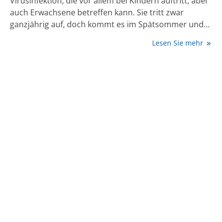
Virusinfektion, die vor allem bei Kindern auftritt, aber
auch Erwachsene betreffen kann. Sie tritt zwar
ganzjährig auf, doch kommt es im Spätsommer und
Herbst zu saisonalen Häufungen. Oft kommt es zu
Lesen Sie mehr
lokalen Ausbrüchen in Kindergärten, die dann auch
zu Infektionen in den Familien führen. In diesem
Artikel finden Sie Antworten auf die wichtigsten
Fragen und erfahren, was die Genesung
beschleunigen kann.