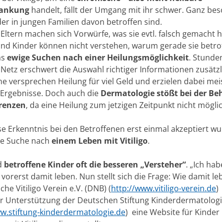
rankung
handelt, fällt der Umgang mit ihr schwer. Ganz be
er in jungen Familien davon betroffen sind.
 Eltern machen sich Vorwürfe, was sie evtl. falsch gemacht
nd Kinder können nicht verstehen, warum gerade sie betrof
as
ewige Suchen nach einer Heilungsmöglichkeit
. Stunde
Netz erschwert die Auswahl richtiger Informationen zusätzli
ne versprechen Heilung für viel Geld und erzielen dabei mei
 Ergebnisse. Doch auch die
Dermatologie stößt bei der B
Grenzen
, da eine Heilung zum jetzigen Zeitpunkt nicht möglic
e Erkenntnis bei den Betroffenen erst einmal akzeptiert wu
ie Suche nach
einem Leben mit Vitiligo
.
d
betroffene Kinder oft die besseren „Versteher“
. „Ich hab
orerst damit leben. Nun stellt sich die Frage: Wie damit le
he Vitiligo Verein e.V. (DNB) (
http://www.vitiligo-verein.de
)
ler Unterstützung der Deutschen Stiftung Kinderdermatolog
ww.stiftung-kinderdermatologie.de
) eine Website für Kinder