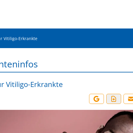
ür Vitiligo-Erkrankte
nteninfos
ür Vitiligo-Erkrankte