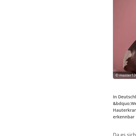
©
master13
In Deutschl
&bdquo;Wei
Hauterkran
erkennbar i
Da es sich