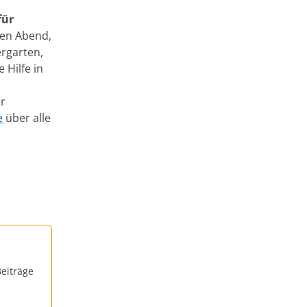
für
en Abend,
rgarten,
 Hilfe in
er
e
über alle
eiträge