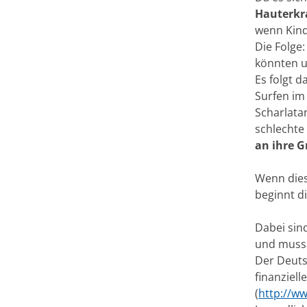
Hauterk
wenn Kind
Die Folge:
könnten u
Es folgt d
Surfen im 
Scharlata
schlechte
an ihre 
Wenn dies
beginnt d
Dabei sin
und muss v
Der Deutsc
finanziel
(
http://w