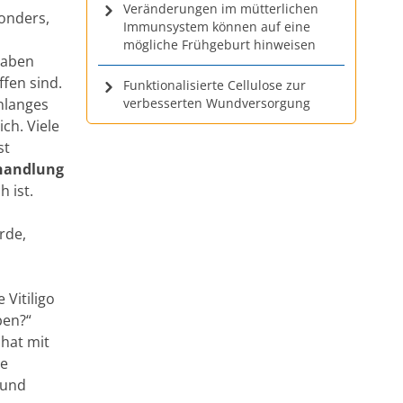
Veränderungen im mütterlichen
sonders,
Immunsystem können auf eine
mögliche Frühgeburt hinweisen
 haben
fen sind.
Funktionalisierte Cellulose zur
nlanges
verbesserten Wundversorgung
ch. Viele
st
ehandlung
h ist.
rde,
e Vitiligo
ben?“
 hat mit
ie
 und