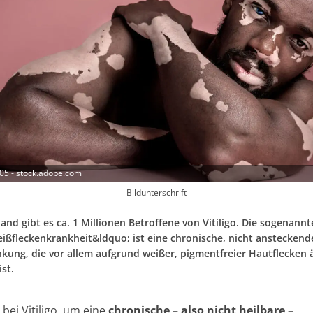
05 - stock.adobe.com
Bildunterschrift
and gibt es ca. 1 Millionen Betroffene von Vitiligo. Die sogenannt
ßfleckenkrankheit&ldquo; ist eine chronische, nicht ansteckend
kung, die vor allem aufgrund weißer, pigmentfreier Hautflecken 
st.
 bei Vitiligo, um eine
chronische – also nicht heilbare –