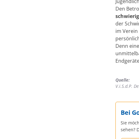
Jugendlich
Den Betro
schwierig
der Schwi
im Verein
persönlich
Denn eine
unmittelb
Endgeräte
Quelle:
V.i.S.d.P. D
Bei G
Sie möch
sehen? D