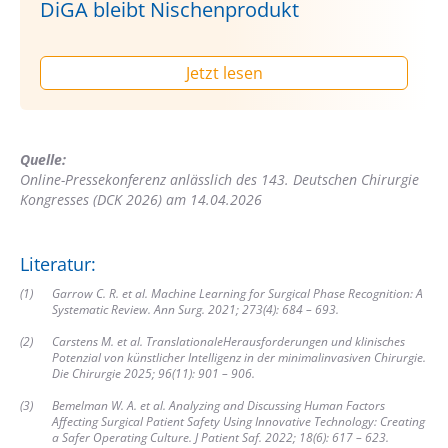
DiGA bleibt Nischenprodukt
Jetzt lesen
Quelle:
Online-Pressekonferenz anlässlich des 143. Deutschen Chirurgie
Kongresses (DCK 2026) am 14.04.2026
Literatur:
(
1
)
Garrow C. R. et al. Machine Learning for Surgical Phase Recognition: A
Systematic Review. Ann Surg. 2021; 273(4): 684 – 693.
(
2
)
Carstens M. et al. Translationale
Herausforderungen und klinisches
Potenzial von künstlicher Intelligenz in der minimalinvasiven Chirurgie.
Die Chirurgie 2025; 96(11): 901 – 906.
(
3
)
Bemelman W. A. et al. Analyzing and Discussing Human Factors
Affecting Surgical Patient Safety Using Innovative Technology: Creating
a Safer Operating Culture. J Patient Saf. 2022; 18(6): 617 – 623.