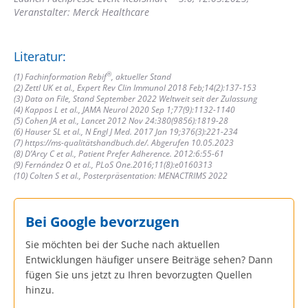
Veranstalter: Merck Healthcare
Literatur:
®
(1) Fachinformation Rebif
, aktueller Stand
(2) Zettl UK et al., Expert Rev Clin Immunol 2018 Feb;14(2):137-153
(3) Data on File, Stand September 2022 Weltweit seit der Zulassung
(4) Kappos L et al., JAMA Neurol 2020 Sep 1;77(9):1132-1140
(5) Cohen JA et al., Lancet 2012 Nov 24:380(9856):1819-28
(6) Hauser SL et al., N Engl J Med. 2017 Jan 19;376(3):221-234
(7) https://ms-qualitätshandbuch.de/. Abgerufen 10.05.2023
(8) D’Arcy C et al., Patient Prefer Adherence. 2012:6:55-61
(9) Fernández O et al., PLoS One.2016;11(8):e0160313
(10) Colten S et al., Posterpräsentation: MENACTRIMS 2022
Bei Google bevorzugen
Sie möchten bei der Suche nach aktuellen
Entwicklungen häufiger unsere Beiträge sehen? Dann
fügen Sie uns jetzt zu Ihren bevorzugten Quellen
hinzu.