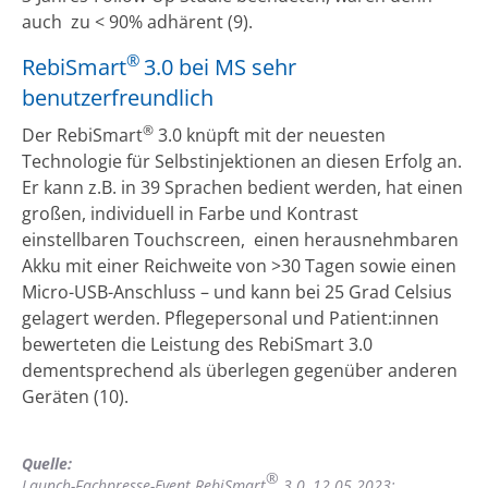
auch zu < 90% adhärent (9).
®
RebiSmart
3.0 bei MS sehr
benutzerfreundlich
®
Der RebiSmart
3.0 knüpft mit der neuesten
Technologie für Selbstinjektionen an diesen Erfolg an.
Er kann z.B. in 39 Sprachen bedient werden, hat einen
großen, individuell in Farbe und Kontrast
einstellbaren Touchscreen, einen herausnehmbaren
Akku mit einer Reichweite von >30 Tagen sowie einen
Micro-USB-Anschluss – und kann bei 25 Grad Celsius
gelagert werden. Pflegepersonal und Patient:innen
bewerteten die Leistung des RebiSmart 3.0
dementsprechend als überlegen gegenüber anderen
Geräten (10).
Quelle:
®
Launch-Fachpresse-Event RebiSmart
3.0, 12.05.2023;