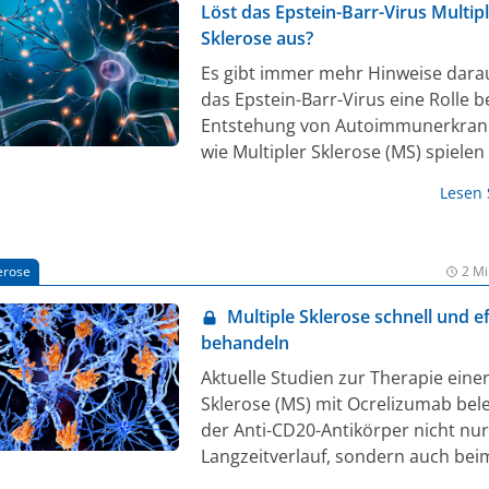
können. Dabei ist es essenziell, di
Löst das Epstein-Barr-Virus Multip
hinsichtlich der Sicherheit und Wi
Sklerose aus?
von Impfungen im Rahmen der
Es gibt immer mehr Hinweise darau
Immuntherapie allgemein und indiv
das Epstein-Barr-Virus eine Rolle b
jeden Patienten hinreichend zu klä
Entstehung von Autoimmunerkra
Hilfestellung für den Praxisalltag h
wie Multipler Sklerose (MS) spielen
krankheitsbezogene Kompetenzne
Eine zentrale Frage bleibt jedoch of
Multiple Sklerose e.V. (KKNMS) in 
Lesen
jeder Mensch infiziert sich früh im
Zusammenhang die Pocketcard Im
diesem Virus, doch nur wenige ent
aktualisiert [1].
später MS. Ein Team um Dr. Nichol
erose
2 Mi
Sanderson und Prof. Dr. Tobias D
Departement Biomedizin der Unive
Multiple Sklerose schnell und ef
Basel und des Universitätsspitals B
behandeln
berichtet nun in der Fachzeitschrift
Aktuelle Studien zur Therapie eine
neue Erkenntnisse, die zur Lösung
Sklerose (MS) mit Ocrelizumab bel
Rätsels beitragen [1].
der Anti-CD20-Antikörper nicht nur
Langzeitverlauf, sondern auch bei
Einsatz wirksam und sicher ist − s