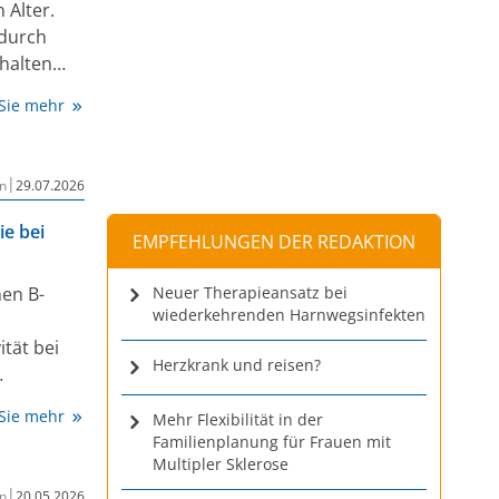
 Alter.
adurch
halten
ierende
 Sie mehr
cht sein –
D20-
|
n
29.07.2026
zt mehr
ung.
e bei
EMPFEHLUNGEN DER REDAKTION
nen B-
Neuer Therapieansatz bei
wiederkehrenden Harnwegsinfekten
ität bei
Herzkrank und reisen?
rugen in
 Sie mehr
Mehr Flexibilität in der
iner
Familienplanung für Frauen mit
er bei.
Multipler Sklerose
kums Bonn
|
n
20.05.2026