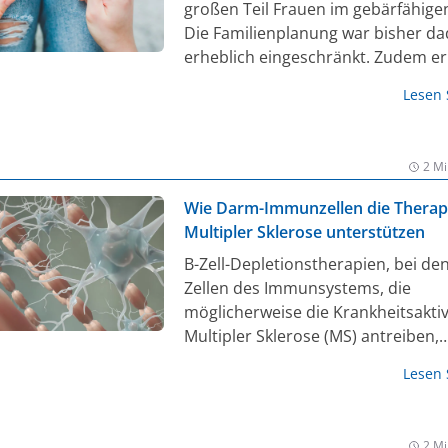
großen Teil Frauen im gebärfähigen
Die Familienplanung war bisher d
erheblich eingeschränkt. Zudem er
Frauen seltener krankheitsmodifiz
Lesen
Therapien als Männer. Das muss ni
und sollte nicht sein. Eine
Zulassungsanpassung beim Anti-C
2 Mi
Antikörper Ofatumumab bringt jet
Flexibilität bei der Therapieanpass
Wie Darm-Immunzellen die Therapi
Multipler Sklerose unterstützen
B-Zell-Depletionstherapien, bei de
Zellen des Immunsystems, die
möglicherweise die Krankheitsaktiv
Multipler Sklerose (MS) antreiben,
vorübergehend entfernt werden, t
Lesen
den letzten Jahren wesentlich zu e
verbesserten Behandlung Betroffen
Forschende des Universitätsklini
2 Mi