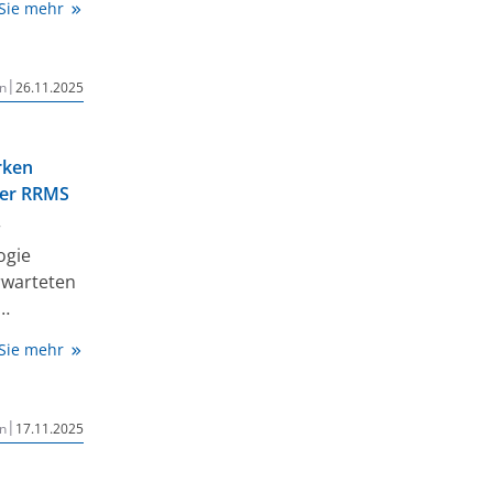
 Sie mehr
ei primär
mpfiehlt
rst Line
|
n
26.11.2025
 das
iatrischer
rken
her RRMS
r
ogie
rwarteten
t die Studie
 Sie mehr
amkeit
i Kindern
-
|
n
17.11.2025
(RRMS)
tenzial
blen