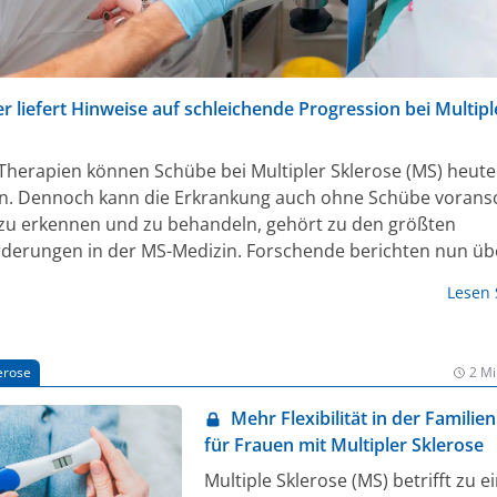
r liefert Hinweise auf schleichende Progression bei Multipl
herapien können Schübe bei Multipler Sklerose (MS) heut
n. Dennoch kann die Erkrankung auch ohne Schübe voransc
 zu erkennen und zu behandeln, gehört zu den größten
derungen in der MS-Medizin. Forschende berichten nun üb
r, mit dem sich dieser Aspekt des Krankheitsverlaufs und
Lesen
weise auch der Behandlungserfolg verfolgen lassen.
erose
2 Mi
Mehr Flexibilität in der Famili
für Frauen mit Multipler Sklerose
Multiple Sklerose (MS) betrifft zu 