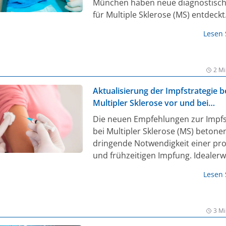
München haben neue diagnostisch
für Multiple Sklerose (MS) entdeckt
wurden von 5.000 Patient:innen di
Lesen
Rückenmarks-Flüssigkeit mithilfe d
Massenspektrometrie untersucht. 
wurde in der Fachzeitschrift Cell
2 Mi
veröffentlicht [1].
Aktualisierung der Impfstrategie b
Multipler Sklerose vor und bei
Immuntherapie
Die neuen Empfehlungen zur Impfs
bei Multipler Sklerose (MS) betone
dringende Notwendigkeit einer pro
und frühzeitigen Impfung. Idealerwe
diese vor Beginn einer
Lesen
immunmodulatorischen Therapie e
um schwere Infektionen und
Krankheitsrisiken zu minimieren, d
3 Mi
Krankheitsverlauf negativ beeinflu