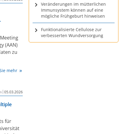
l,
Veränderungen im mütterlichen
Immunsystem können auf eine
mögliche Frühgeburt hinweisen
bisher
-
eckt,
Funktionalisierte Cellulose zur
ien zu
verbesserten Wundversorgung
 Meeting
bei
gy (AAN)
daten zu
ven
r einen
 sie
 Sie mehr
8 Jahren
iert, die
igen die
 sind.
s konstant
|
n
05.03.2026
fatumumab
nal
bförmiger
tiple
 der
ch in der
s für
en,
iversität