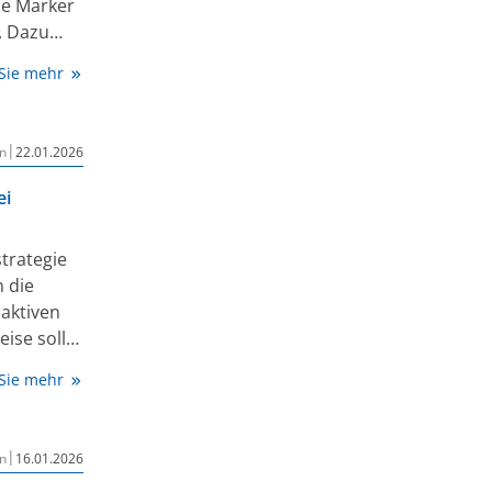
e Marker
. Dazu
e Gehirn-
 Sie mehr
er
Die Studie
|
n
22.01.2026
ei
trategie
n die
aktiven
ise sollte
 Sie mehr
rfolgen,
ie den
|
n
16.01.2026
ssen