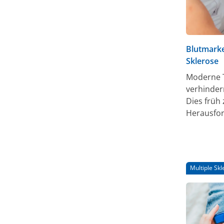
Blutmarke
Sklerose
Moderne T
verhinder
Dies früh
Herausfor
Blutmarke
möglicher
Multiple Skl