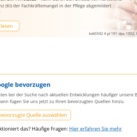
enz (KI) der Fachkräftemangel in der Pflege abgemildert
?
 lesen
bdt0342 4 pl 191 dpa 1002, 
oogle bevorzugen
ten bei der Suche nach aktuellen Entwicklungen häufiger unsere B
ann fügen Sie uns jetzt zu Ihren bevorzugten Quellen hinzu.
 bevorzugte Quelle auswählen
ktioniert das? Häufige Fragen:
Hier erfahren Sie mehr