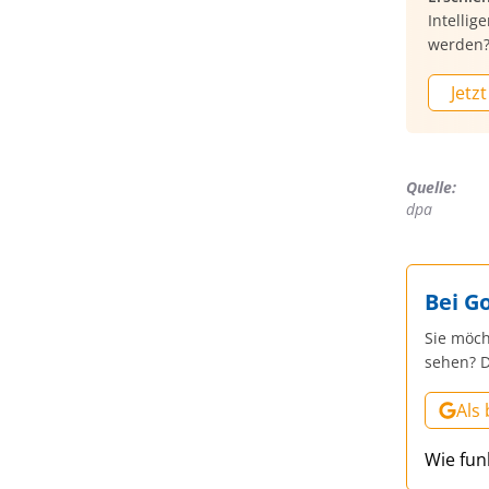
Intellig
werden
Jetzt
Quelle:
dpa
Bei G
Sie möch
sehen? D
Als
Wie fun