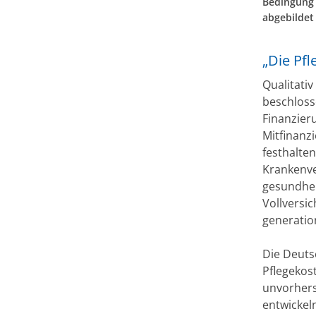
Bedingung 
abgebildet
„Die Pf
Qualitativ
beschloss
Finanzier
Mitfinanz
festhalten
Krankenve
gesundhei
Vollversi
generation
Die Deuts
Pflegekos
unvorhers
entwickel