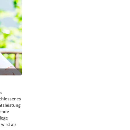
es
schlossenes
atzleistung
tende
lege
 wird als