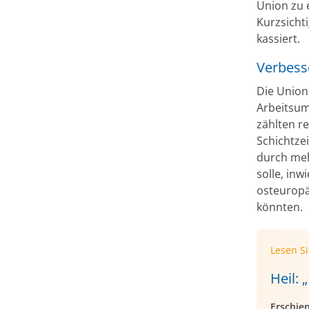
Union zu 
Kurzsicht
kassiert.
Verbess
Die Union
Arbeitsum
zählten r
Schichtzei
durch meh
solle, inw
osteuropä
könnten.
Lesen S
Heil: 
Erschie