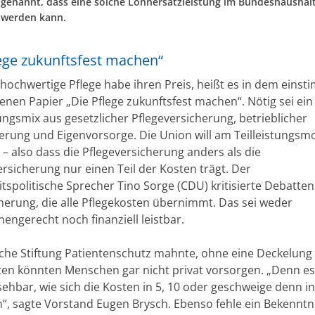
genannt, dass eine solche Lohnersatzleistung im Bundeshaushal
 werden kann.
lege zukunftsfest machen“
 hochwertige Pflege habe ihren Preis, heißt es in dem einst
enen Papier „Die Pflege zukunftsfest machen“. Nötig sei ein
ungsmix aus gesetzlicher Pflegeversicherung, betrieblicher
ierung und Eigenvorsorge. Die Union will am Teilleistungsm
 – also dass die Pflegeversicherung anders als die
rsicherung nur einen Teil der Kosten trägt. Der
tspolitische Sprecher Tino Sorge (CDU) kritisierte Debatten
cherung, die alle Pflegekosten übernimmt. Das sei weder
engerecht noch finanziell leistbar.
che Stiftung Patientenschutz mahnte, ohne eine Deckelung
ten könnten Menschen gar nicht privat vorsorgen. „Denn es 
ehbar, wie sich die Kosten in 5, 10 oder geschweige denn in
n“, sagte Vorstand Eugen Brysch. Ebenso fehle ein Bekenntn