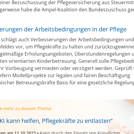
einer Bezuschussung der Pflegeversicherung aus Steuermitt
igerweise habe die Ampel-Koalition den Bundeszuschuss ge
erungen der Arbeitsbedingungen in der Pflege
 schlägt auch Verbesserungen der Arbeitsbedingungen und
feldes vor, um Pflegekräfte zu halten und zurückzugewinn
egelmäßige Erholungsangeboten, Überstundenregelungen 
ten orientierten Kinderbetreuung. Generell solle Pflegebedü
r Vorbeugung vermieden oder verzögert werden. Geprüft
iefern Modellprojekte zur legalen und fairen Beschäftigung
ischer Betreuungskräfte Basis für eine gesetzliche Regelun
ie mehr zu diesem Thema:
„KI kann helfen, Pflegekräfte zu entlasten“
nen am 11.10.2023
•
Kann durch den Einsatz von Künstlicher