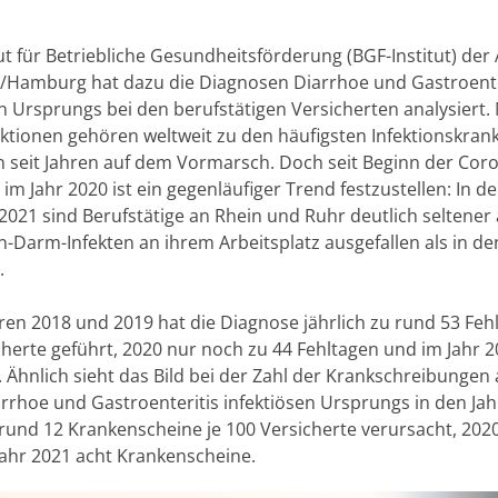
ut für Betriebliche Gesundheitsförderung (BGF-Institut) der
/Hamburg hat dazu die Diagnosen Diarrhoe und Gastroente
en Ursprungs bei den berufstätigen Versicherten analysiert.
ktionen gehören weltweit zu den häufigsten Infektionskran
 seit Jahren auf dem Vormarsch. Doch seit Beginn der Cor
m Jahr 2020 ist ein gegenläufiger Trend festzustellen: In d
2021 sind Berufstätige an Rhein und Ruhr deutlich seltener
-Darm-Infekten an ihrem Arbeitsplatz ausgefallen als in de
.
ren 2018 und 2019 hat die Diagnose jährlich zu rund 53 Feh
cherte geführt, 2020 nur noch zu 44 Fehltagen und im Jahr 2
 Ähnlich sieht das Bild bei der Zahl der Krankschreibungen 
rrhoe und Gastroenteritis infektiösen Ursprungs in den Ja
rund 12 Krankenscheine je 100 Versicherte verursacht, 202
Jahr 2021 acht Krankenscheine.