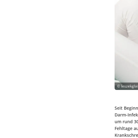
©
leszekgla
Seit Begin
Darm-Infe
um rund 30
Fehltage a
Krankschr