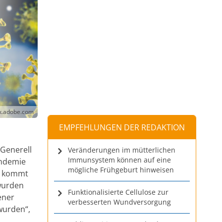
ck.adobe.com
EMPFEHLUNGEN DER REDAKTION
 Generell
Veränderungen im mütterlichen
Immunsystem können auf eine
ndemie
mögliche Frühgeburt hinweisen
Es kommt
wurden
Funktionalisierte Cellulose zur
ener
verbesserten Wundversorgung
wurden“,