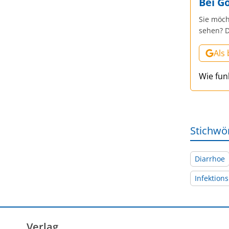
Bei G
Sie möch
sehen? D
Als
Wie fun
Stichwö
Diarrhoe
Infektion
Verlag