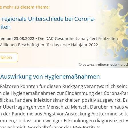
ie mehr zu diesem Thema:
 regionale Unterschiede bei Corona-
iten
nen am 23.08.2022
•
Die DAK-Gesundheit analysiert Fehlzeiten
Millionen Beschäftigten für das erste Halbjahr 2022.
 lesen
© peterschreiber.media – sto
e Auswirkung von Hygienemaßnahmen
Faktoren könnten für diesen Rückgang verantwortlich sein:
ch die Hygienemaßnahmen zur Eindämmung der Corona-Pa
Blick auf andere Infektionskrankheiten positiv ausgewirkt. 
r Übertragungen von Mensch zu Mensch. Darüber hinaus 
nn der Pandemie aus Angst vor Ansteckung Arzttermine selt
men, so dass auch weniger Erkrankungen diagnostiziert 
eas Schmidt, Geschäftsführer des BGF-Instituts.