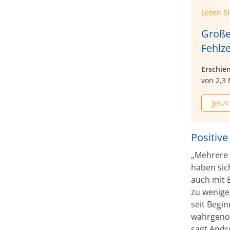
Lesen S
Große
Fehlze
Erschie
von 2,3 
Jetzt
Positiv
„Mehrere 
haben si
auch mit 
zu wenige
seit Begi
wahrgenom
sagt Andr