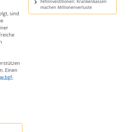
Fehlinvestitionen: Krankenkassen
machen Millionenverluste
lgt, sind
ie
iner
freiche
n
erstützen
n. Einen
w.bgf-