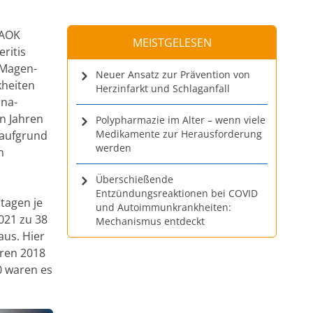
 AOK
MEISTGELESEN
ritis
 Magen-
Neuer Ansatz zur Prävention von
kheiten
Herzinfarkt und Schlaganfall
ona-
en Jahren
Polypharmazie im Alter – wenn viele
Medikamente zur Herausforderung
 aufgrund
werden
n
Überschießende
Entzündungsreaktionen bei COVID
ltagen je
und Autoimmunkrankheiten:
021 zu 38
Mechanismus entdeckt
aus. Hier
hren 2018
0 waren es