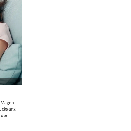
r Magen-
Rückgang
 der