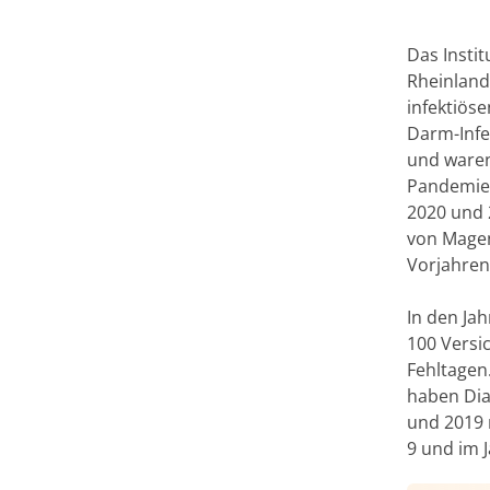
Das Instit
Rheinland
infektiös
Darm-Infe
und waren
Pandemie i
2020 und 
von Magen
Vorjahren
In den Jah
100 Versi
Fehltagen.
haben Dia
und 2019 
9 und im 