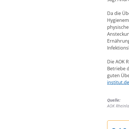
Da die Üb
Hygienema
physische
Ansteckun
Ernährung
Infektion
Die AOK R
Betriebe 
guten Übe
institut.d
Quelle:
AOK Rheinl