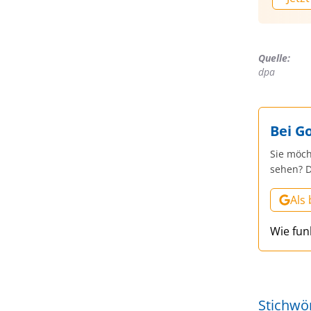
Quelle:
dpa
Bei G
Sie möch
sehen? D
Als
Wie fun
Stichwö