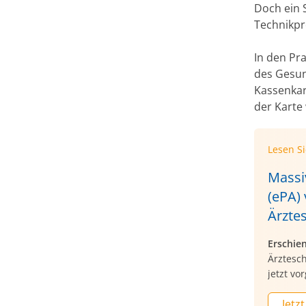
Doch ein 
Technikp
In den Pr
des Gesun
Kassenkar
der Karte
Lesen S
Massiv
(ePA)
Ärzte
Erschie
Ärztesc
jetzt vo
Jetzt