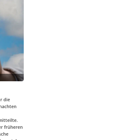
r die
hnachten
tteilte.
er früheren
sche