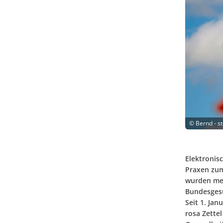
©
Bernd - s
Elektronis
Praxen zum
wurden meh
Bundesgesu
Seit 1. Jan
rosa Zette