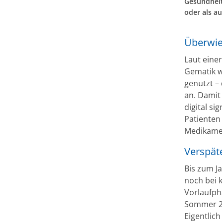
Gesundheit
oder als a
Überwie
Laut eine
Gematik w
genutzt –
an. Damit
digital s
Patienten
Medikame
Verspäte
Bis zum J
noch bei 
Vorlaufph
Sommer 20
Eigentlich