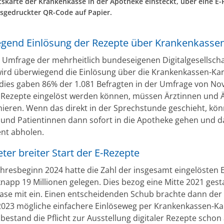
skarte der Krankenkasse in der Apotheke einsteckt, über eine E
usgedruckter QR-Code auf Papier.
gend Einlösung der Rezepte über Krankenkassen
r Umfrage der mehrheitlich bundeseigenen Digitalgesellscha
ird überwiegend die Einlösung über die Krankenkassen-Kar
 dies gaben 86% der 1.081 Befragten in der Umfrage von N
 Rezepte eingelöst werden können, müssen Ärztinnen und Ä
ignieren. Wenn das direkt in der Sprechstunde geschieht, kö
 und Patientinnen dann sofort in die Apotheke gehen und d
nt abholen.
ter breiter Start der E-Rezepte
ahresbeginn 2024 hatte die Zahl der insgesamt eingelösten 
knapp 19 Millionen gelegen. Dies bezog eine Mitte 2021 gest
ase mit ein. Einen entscheidenden Schub brachte dann der 
23 mögliche einfachere Einlöseweg per Krankenkassen-Ka
 bestand die Pflicht zur Ausstellung digitaler Rezepte schon