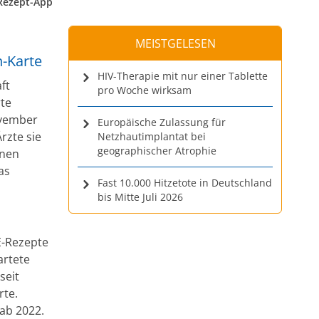
-Rezept-App
MEISTGELESEN
-Karte
HIV-Therapie mit nur einer Tablette
ft
pro Woche wirksam
te
ovember
Europäische Zulassung für
rzte sie
Netzhautimplantat bei
geographischer Atrophie
nnen
as
Fast 10.000 Hitzetote in Deutschland
bis Mitte Juli 2026
E-Rezepte
artete
seit
rte.
 ab 2022.