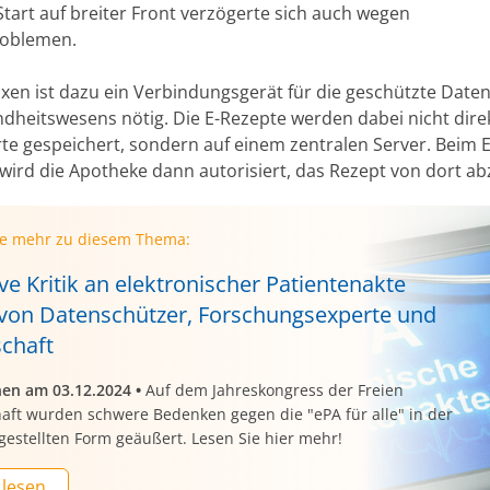
Start auf breiter Front verzögerte sich auch wegen
roblemen.
axen ist dazu ein Verbindungsgerät für die geschützte Dat
dheitswesens nötig. Die E-Rezepte werden dabei nicht direk
te gespeichert, sondern auf einem zentralen Server. Beim 
 wird die Apotheke dann autorisiert, das Rezept von dort ab
ie mehr zu diesem Thema:
e Kritik an elektronischer Patientenakte
 von Datenschützer, Forschungsexperte und
schaft
nen am 03.12.2024
•
Auf dem Jahreskongress der Freien
haft wurden schwere Bedenken gegen die "ePA für alle" in der
rgestellten Form geäußert. Lesen Sie hier mehr!
 lesen