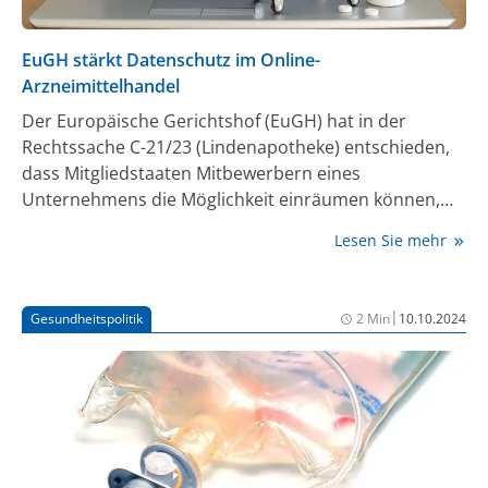
EuGH stärkt Datenschutz im Online-
Arzneimittelhandel
Der Europäische Gerichtshof (EuGH) hat in der
Rechtssache C-21/23 (Lindenapotheke) entschieden,
dass Mitgliedstaaten Mitbewerbern eines
Unternehmens die Möglichkeit einräumen können,
Verstöße gegen die Datenschutz-Grundverordnung
Lesen Sie mehr
(DSGVO) als unlautere Geschäftspraktik gerichtlich
anzugreifen. Das Urteil betrifft den Onlineverkauf
apothekenpflichtiger Arzneimittel, bei dem eine
|
Gesundheitspolitik
2 Min
10.10.2024
ausdrückliche Einwilligung der Kunden in die
Verarbeitung ihrer personenbezogenen Daten
erforderlich ist – auch bei rezeptfreien Arzneimitteln.