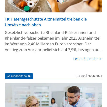
TK: Patentgeschützte Arzneimittel treiben die
Umsätze nach oben
Gesetzlich versicherte Rheinland-Pfälzerinnen und
Rheinland-Pfälzer bekamen im Jahr 2023 Arzneimittel
im Wert von 2,46 Milliarden Euro verordnet. Der
Anstieg zum Vorjahr belief sich auf 7,9%, bezogen auf
das Jahr 2018 sogar auf 23,6%. Das gab die
Lesen Sie mehr
Landesvertretung der Techniker Krankenkasse (TK) in
Rheinland-Pfalz heute mit Bezug auf aktuelle Daten
des GKV-Spitzenverbands bekannt.
|
Gesundheitspolitik
3 Min
26.06.2024