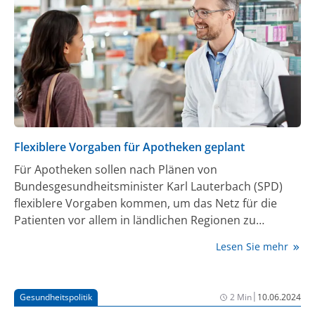
Apotheken vor Ort erfordern. Eine Apotheke light
führt demzufolge auch zu einer
Arzneimittelversorgung light und das können wir
gegenüber den Patientinnen und Patienten nicht
verantworten.“
Flexiblere Vorgaben für Apotheken geplant
Für Apotheken sollen nach Plänen von
Bundesgesundheitsminister Karl Lauterbach (SPD)
flexiblere Vorgaben kommen, um das Netz für die
Patienten vor allem in ländlichen Regionen zu
erhalten. „Es besteht Handlungsbedarf, um die
Lesen Sie mehr
flächendeckende Versorgung mit Arzneimitteln
mittel- und langfristig weiterhin zu sichern“, heißt es
in einem Referentenentwurf des Ministeriums für ein
|
Gesundheitspolitik
2 Min
10.06.2024
Gesetz. Es soll Anforderungen etwa an Zweigstellen,