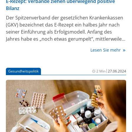
E-Rezept: Verbände ziehen überwiegend positive
Bilanz
Der Spitzenverband der gesetzlichen Krankenkassen
(GKV) bezeichnet das E-Rezept ein halbes Jahr nach
seiner Einführung als Erfolgsmodell. Anfang des
Jahres habe es „noch etwas gerumpelt“, mittlerweile
zeige sich aber, dass die „dringend notwendige
Lesen Sie mehr
Digitalisierung des Gesundheitswesens gelingen
kann“, sagte die GKV-Vorstandsvorsitzende, Doris
Pfeiffer, der „Neuen Osnabrücker Zeitung“.
|
Gesundheitspolitik
2 Min
27.06.2024