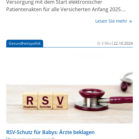
Versorgung mit dem Start elektronischer
Patientenakten für alle Versicherten Anfang 2025.
Damit könnten Daten mit weiteren Daten aus
Lesen Sie mehr
Registern und Abrechnungen der Krankenkassen
zusammengeführt werden, machte der SPD-Politiker
bei einem Kongress des Digitalverbands Bitkom in
|
Gesundheitspolitik
3 Min
22.10.2024
Berlin deutlich. „Das Interesse an diesem Datensatz
wird weltweit sehr groß sein. Es wird die Behandlung
verändern.“
RSV-Schutz für Babys: Ärzte beklagen