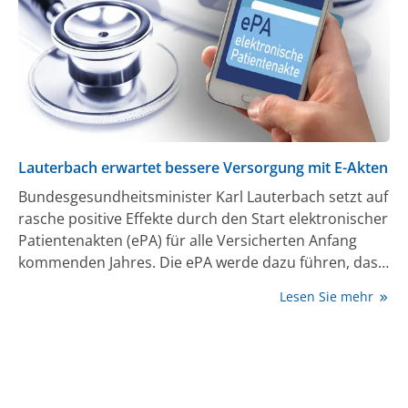
es für Einfuhren jeweils Einzelgenehmigungen der
jeweiligen Landesbehörden.
Lauterbach erwartet bessere Versorgung mit E-Akten
Bundesgesundheitsminister Karl Lauterbach setzt auf
rasche positive Effekte durch den Start elektronischer
Patientenakten (ePA) für alle Versicherten Anfang
kommenden Jahres. Die ePA werde dazu führen, dass
die Versorgung besser und unbürokratischer werde,
Lesen Sie mehr
sagte der SPD-Politiker in Berlin zum Auftakt einer
Informationskampagne. Der Hausärztinnen- und
Hausärzteverband mahnte an, dass die E-Akte
technisch stabil laufen müsse. Dafür sollten die
Software-Systeme der Praxen künftig schnell mit der