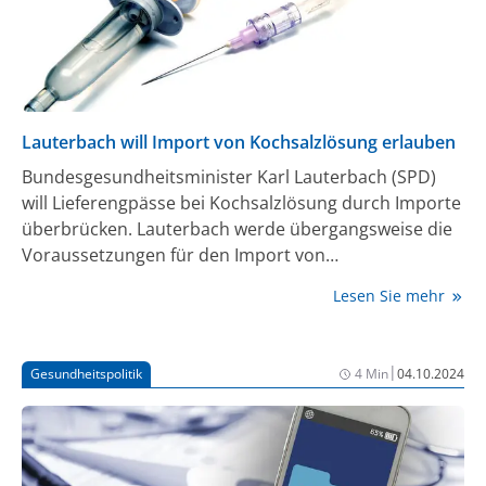
Lauterbach will Import von Kochsalzlösung erlauben
Bundesgesundheitsminister Karl Lauterbach (SPD)
will Lieferengpässe bei Kochsalzlösung durch Importe
überbrücken. Lauterbach werde übergangsweise die
Voraussetzungen für den Import von
Kochsalzlösungen als Arzneimittel schaffen, teilte ein
Lesen Sie mehr
Sprecher der Deutschen Presse-Agentur mit. Der
Minister reagiere damit auf Produktionsprobleme
eines Herstellers, die erst in einigen Wochen
|
Gesundheitspolitik
4 Min
04.10.2024
ausgeglichen werden könnten. Kochsalzlösung ist
unter anderem für Infusionen und Operationen
wichtig. Der Sprecher erläuterte, dass damit Importe
in größerem Stil möglich würden. Momentan bedürfe