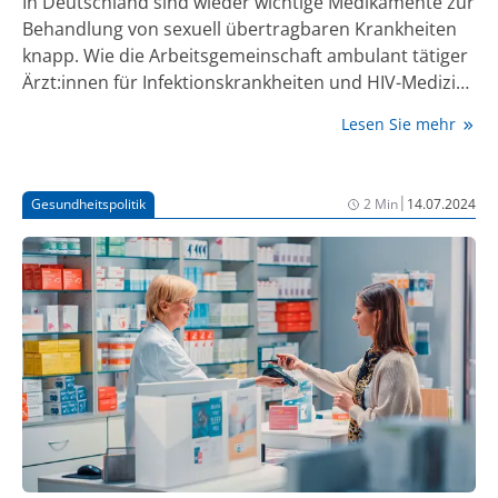
In Deutschland sind wieder wichtige Medikamente zur
Behandlung von sexuell übertragbaren Krankheiten
knapp. Wie die Arbeitsgemeinschaft ambulant tätiger
Ärzt:innen für Infektionskrankheiten und HIV-Medizin
(dagnä), die Deutsche Aidshilfe (DAH) und die
Lesen Sie mehr
Vertretung HIV-kompetenter Apotheken (DAHKA)
gemeinsam mitteilen, stehen die Antibiotika
Doxycyclin und Azithromycin offenbar nicht mehr
|
Gesundheitspolitik
2 Min
14.07.2024
ausreichend zur Verfügung. Damit muss mit
Einschränkungen bei der Behandlung von
Krankheiten wie eine Chlamydien-Infektion,
Gonorrhoe und Syphilis gerechnet werden.