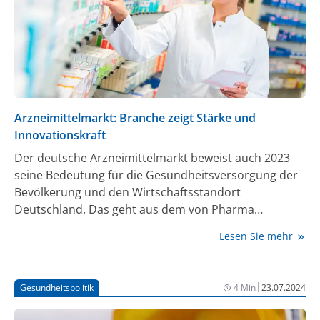
Arzneimittelmarkt: Branche zeigt Stärke und
Innovationskraft
Der deutsche Arzneimittelmarkt beweist auch 2023
seine Bedeutung für die Gesundheitsversorgung der
Bevölkerung und den Wirtschaftsstandort
Deutschland. Das geht aus dem von Pharma
Deutschland, dem mitgliederstärksten
Lesen Sie mehr
Branchenverband der Pharmaindustrie,
veröffentlichten Bericht „Der Arzneimittelmarkt –
Pharma Daten Deutschland 2023“ hervor. Die
|
Gesundheitspolitik
4 Min
23.07.2024
jährliche Analyse bietet einen umfassenden Überblick
über zentrale Aspekte des deutschen