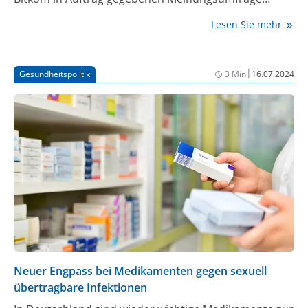
Vorsitzender des Gemeinsamen Bundesausschusses
erklärten 71% der Befragten, dass sie die ePA bereits
(GBA), beleuchten weitere blinde Flecken im AMNOG-
Lesen Sie mehr
nutzen oder in der Zukunft anwenden werden.
Markt.
|
Gesundheitspolitik
3 Min
16.07.2024
Neuer Engpass bei Medikamenten gegen sexuell
übertragbare Infektionen