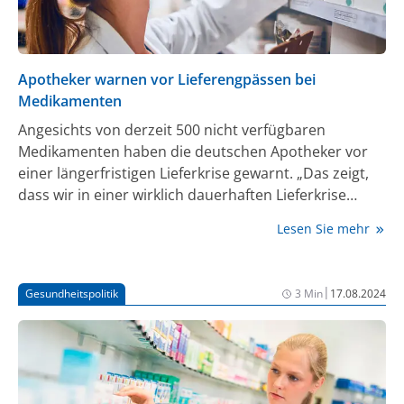
Apotheker warnen vor Lieferengpässen bei
Medikamenten
Angesichts von derzeit 500 nicht verfügbaren
Medikamenten haben die deutschen Apotheker vor
einer längerfristigen Lieferkrise gewarnt. „Das zeigt,
dass wir in einer wirklich dauerhaften Lieferkrise
stecken und dass wir hier noch keine Entwarnung
Lesen Sie mehr
haben“, sagte Gabriele Regina Overwiening,
Präsidentin der Bundesvereinigung Deutscher
Apothekerverbände (ABDA) der „Neuen Osnabrücker
|
Gesundheitspolitik
3 Min
17.08.2024
Zeitung“. Zum Ende des Monats September waren
nach Daten des Bundesinstituts für Arzneimittel und
Medizinprodukte (BfArM) 500 Medikamente nicht
lieferbar.