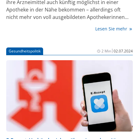
ihre Arzneimittel auch künftig möglichst in einer
Apotheke in der Nähe bekommen – allerdings oft
nicht mehr von voll ausgebildeten Apothekerinnen
und Apothekern. Das ist das Ziel einer geplanten
Lesen Sie mehr
Reform von Bundesgesundheitsminister Karl
Lauterbach. Der SPD-Politiker will sein Gesetz gegen
Widerstände der Apothekerschaft am 17. Juli durch
|
Gesundheitspolitik
2 Min
02.07.2024
das Bundeskabinett bringen, wie er bei einem Besuch
einer Apotheke im brandenburgischen Teltow
ankündigte.