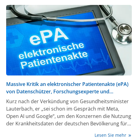
Massive Kritik an elektronischer Patientenakte (ePA)
von Datenschützer, Forschungsexperte und
Ärzteschaft
Kurz nach der Verkündung von Gesundheitsminister
Lauterbach, er „sei schon im Gespräch mit Meta,
Open AI und Google“, um den Konzernen die Nutzung
der Krankheitsdaten der deutschen Bevölkerung für
ihre kommerziellen Zwecke zu ermöglichen, fand
Lesen Sie mehr