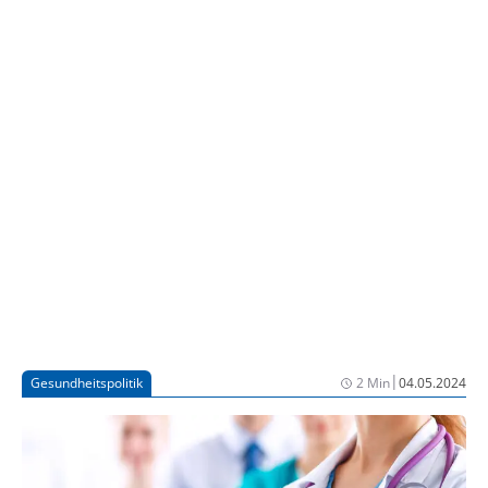
Unternehmens Noventi. „2023 gab es nur noch 17.571
Apotheken in Deutschland. Seit Jahresbeginn haben
weitere 142 Filialen die Türen geschlossen.“ Das
Münchner Unternehmen übernimmt unter anderem
die Abrechnung von Rezepten. Kunden sind nach
Firmenangaben 8.000 Apotheken, Eigentümer ist der
Verein FSA, ein Zusammenschluss von Apotheken.
|
Gesundheitspolitik
2 Min
04.05.2024