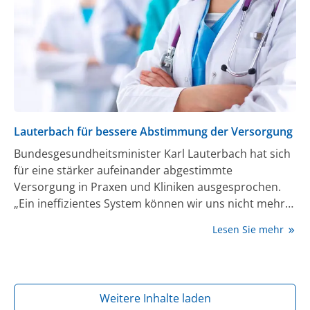
Lauterbach für bessere Abstimmung der Versorgung
Bundesgesundheitsminister Karl Lauterbach hat sich
für eine stärker aufeinander abgestimmte
Versorgung in Praxen und Kliniken ausgesprochen.
„Ein ineffizientes System können wir uns nicht mehr
leisten“, sagte der SPD-Politiker am 3. Mai. Unnötige
Lesen Sie mehr
Krankenhausaufenthalte, fehlende Abstimmung
zwischen Praxis und Klinik sowie unnötiger
Personaleinsatz seien weder im Interesse der
Patienten noch der Behandelnden und schon gar
Weitere Inhalte laden
nicht im Interesse der Gemeinschaft. „Um das System