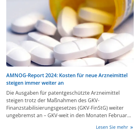
Arzneimittelmarktes, von Umsatz- und
Beschäftigungszahlen bis hin zu Verbrauchertrends
und Informationen zu Kosteneinsparungen im
Gesundheitssystem.
AMNOG-Report 2024: Kosten für neue Arzneimittel
steigen immer weiter an
Die Ausgaben für patentgeschützte Arzneimittel
steigen trotz der Maßnahmen des GKV-
Finanzstabilisierungsgesetzes (GKV-FinStG) weiter
ungebremst an – GKV-weit in den Monaten Februar
bis April 2024 gegenüber dem gleichen Zeitraum 2023
Lesen Sie mehr
um 18% auf durchschnittlich 2,54 Milliarden Euro pro
Monat. Dabei machen sie 50% der Gesamtausgaben