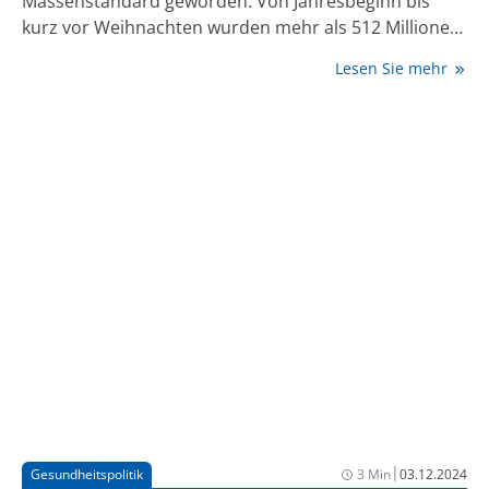
Massenstandard geworden. Von Jahresbeginn bis
kurz vor Weihnachten wurden mehr als 512 Millionen
E-Rezepte eingelöst, wie das
Lesen Sie mehr
Bundesgesundheitsministerium auf Anfrage der
Deutschen Presse-Agentur mitteilte. Seit 1. Januar
2024 müssen alle Praxen Rezepte digital ausstellen.
Anstelle der früheren rosa Zettel sind sie dann auf
drei Wegen einlösbar: Indem man die elektronische
Gesundheitskarte der Krankenkasse in der Apotheke
einsteckt, über eine E-Rezept-App oder als
ausgedruckter QR-Code auf Papier.
|
Gesundheitspolitik
3 Min
03.12.2024