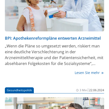
BPI: Apothekenreformpläne entwerten Arzneimittel
„Wenn die Pläne so umgesetzt werden, riskiert man
eine deutliche Verschlechterung in der
Arzneimitteltherapie und der Patientensicherheit, mit
absehbaren Folgekosten für die Sozialsysteme“,
kommentiert der BPI-Hauptgeschäftsführer Dr. Kai
Lesen Sie mehr
Joachimsen, anlässlich der (...) Anhörung zum
Referentenentwurf eines Apothekenreformgesetzes
im Bundesgesundheitsministerium. „Arzneimittel sind
|
Gesundheitspolitik
3 Min
22.06.2024
viel mehr als ein Konsumgut, das durch Handel und
Logistik zum Patienten transportiert wird. Es sind
sensible Produkte, die in aller Regel Beratung in den