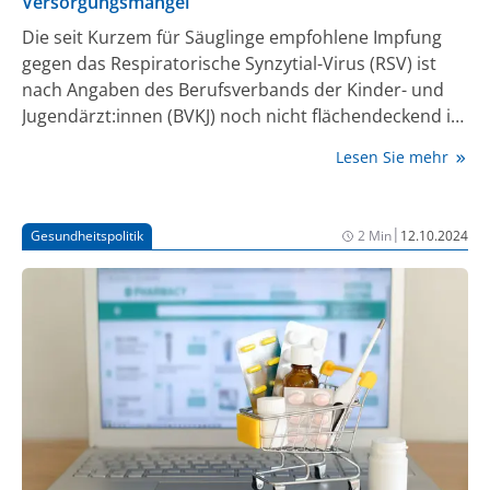
Versorgungsmangel
Die seit Kurzem für Säuglinge empfohlene Impfung
gegen das Respiratorische Synzytial-Virus (RSV) ist
nach Angaben des Berufsverbands der Kinder- und
Jugendärzt:innen (BVKJ) noch nicht flächendeckend in
Deutschland verfügbar. „Manche Praxen haben
Lesen Sie mehr
Impfstoff bekommen, manche nicht“, sagte
Kinderarzt und BVKJ-Sprecher Jakob Maske der
Deutschen Presse-Agentur. Eine Sprecherin der
|
Gesundheitspolitik
2 Min
12.10.2024
Herstellerfirma Sanofi teilte auf Anfrage mit, dass seit
dieser Woche ausreichend RSV-Prophylaxe
vorhanden sei. Diese Auffassung teile er nicht, sagte
Maske. Anscheinend hänge die Verfügbarkeit auch
von der Region ab, meinte der Kinderarzt. Für seine
Praxis in Berlin habe er Stand Donnerstag (17.
Oktober) bislang nur eine Dosis für ein Hochrisiko-
Kind erhalten.