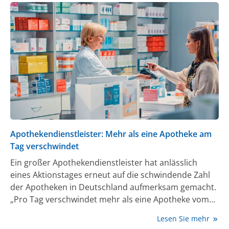
Öffnungszeiten und die Anwesenheit von
Apothekerinnen und Apothekern lockern und neue
digitale Lösungen ermöglichen.
Apothekendienstleister: Mehr als eine Apotheke am
Tag verschwindet
Ein großer Apothekendienstleister hat anlässlich
eines Aktionstages erneut auf die schwindende Zahl
der Apotheken in Deutschland aufmerksam gemacht.
„Pro Tag verschwindet mehr als eine Apotheke vom
Markt, die genaue Zahl ist 1,36“, sagte Mark Böhm,
Lesen Sie mehr
Vorstandsmitglied des apothekeneigenen Münchner