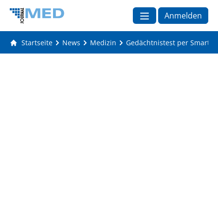
Anmelden
Startseite
News
Medizin
Gedächtnistest per Smartp