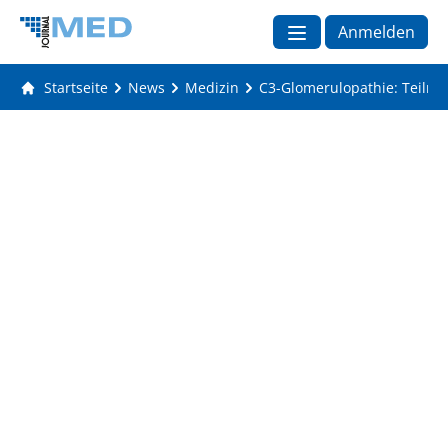
Anmelden
Startseite
News
Medizin
C3-Glomerulopathie: Teilna