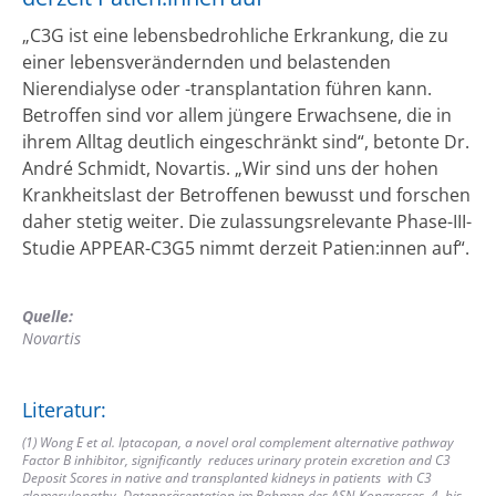
„C3G ist eine lebensbedrohliche Erkrankung, die zu
einer lebensverändernden und belastenden
Nierendialyse oder -transplantation führen kann.
Betroffen sind vor allem jüngere Erwachsene, die in
ihrem Alltag deutlich eingeschränkt sind“, betonte Dr.
André Schmidt, Novartis. „Wir sind uns der hohen
Krankheitslast der Betroffenen bewusst und forschen
daher stetig weiter. Die zulassungsrelevante Phase-III-
Studie APPEAR-C3G5 nimmt derzeit Patien:innen auf“.
Quelle:
Novartis
Literatur:
(1) Wong E et al. Iptacopan, a novel oral complement alternative pathway
Factor B inhibitor, significantly reduces urinary protein excretion and C3
Deposit Scores in native and transplanted kidneys in patients with C3
glomerulopathy. Datenpräsentation im Rahmen des ASN-Kongresses, 4. bis