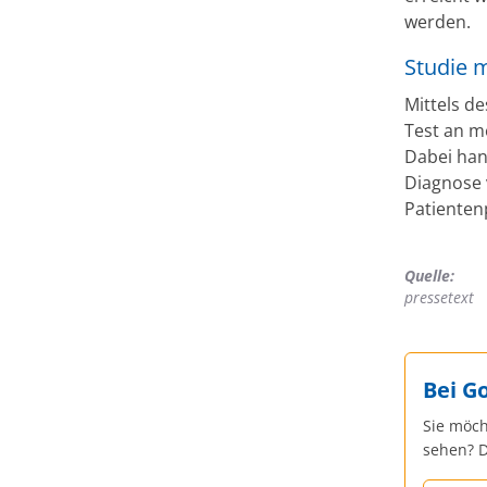
werden.
Studie m
Mittels d
Test an me
Dabei han
Diagnose
Patienten
Quelle:
pressetext
Bei G
Sie möch
sehen? D