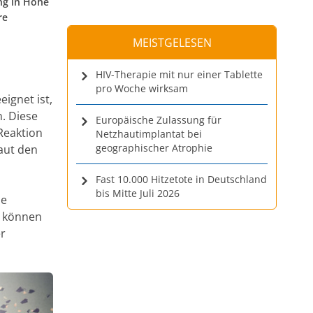
ng in Höhe
re
MEISTGELESEN
HIV-Therapie mit nur einer Tablette
pro Woche wirksam
eignet ist,
. Diese
Europäische Zulassung für
 Reaktion
Netzhautimplantat bei
geographischer Atrophie
aut den
Fast 10.000 Hitzetote in Deutschland
bis Mitte Juli 2026
he
e können
er