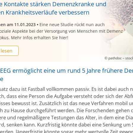
le Kontakte stärken Demenzkranke und
n Krankheitsverläufe verbessern
nen am 11.01.2023
•
Eine neue Studie rückt nun auch
oziale Aspekte bei der Versorgung von Menschen mit Demenz
okus. Mehr Infos erhalten Sie hier!
 lesen
© pathdoc – sto
l EEG ermöglicht eine um rund 5 Jahre frühere D
se
tz dazu ist Fastball vollkommen passiv. Es ist dabei auch n
ch, dass eine Person die Aufgabe versteht oder sich der Ab
sses bewusst ist. Zusätzlich ist das neue Verfahren mobil 
h zu Hause durchgeführt werden. Die Forschenden gehen 
ere und regelmäßigere Testungen das Alter, in dem eine Di
ird, senken kann. Kurzfristig könnte dabei eine Senkung um 
werden, längerfristig könnte sogar mehr wertvolle Zeit gew