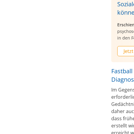
Sozia
könne
Erschie
psychos
in den F
Jetzt
Fastbal
Diagno
Im Gegensa
erforderli
Gedächtni
daher auc
dass früh
erstellt w
erreicht 