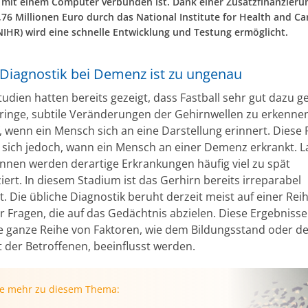
 mit einem Computer verbunden ist. Dank einer Zusatzfinanzieru
,76 Millionen Euro durch das National Institute for Health and Ca
NIHR) wird eine schnelle Entwicklung und Testung ermöglicht.
 Diagnostik bei Demenz ist zu ungenau
udien hatten bereits gezeigt, dass Fastball sehr gut dazu ge
eringe, subtile Veränderungen der Gehirnwellen zu erkennen
, wenn ein Mensch sich an eine Darstellung erinnert. Diese
 sich jedoch, wann ein Mensch an einer Demenz erkrankt. L
innen werden derartige Erkrankungen häufig viel zu spät
iert. In diesem Stadium ist das Gerhirn bereits irreparabel
. Die übliche Diagnostik beruht derzeit meist auf einer Rei
er Fragen, die auf das Gedächtnis abzielen. Diese Ergebniss
e ganze Reihe von Faktoren, wie dem Bildungsstand oder d
t der Betroffenen, beeinflusst werden.
ie mehr zu diesem Thema: