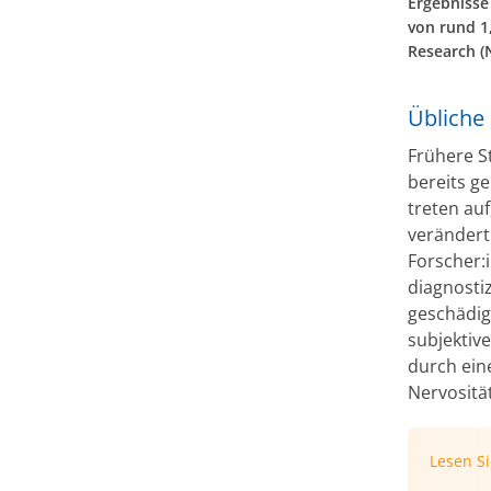
Ergebnisse
von rund 1
Research (
Übliche
Frühere St
bereits g
treten auf
verändert
Forscher:
diagnostiz
geschädigt
subjektiv
durch ein
Nervositä
Lesen S