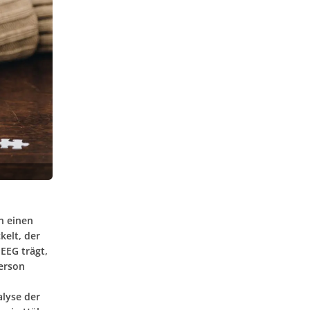
n einen
elt, der
 EEG trägt,
Person
alyse der