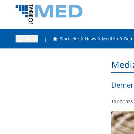
Menü
Startseite
News
Medizin
Deme
Medi
Demenz
16.07.2023