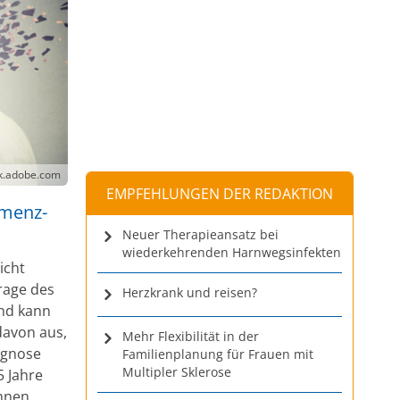
ck.adobe.com
EMPFEHLUNGEN DER REDAKTION
emenz-
Neuer Therapieansatz bei
wiederkehrenden Harnwegsinfekten
icht
frage des
Herzkrank und reisen?
und kann
davon aus,
Mehr Flexibilität in der
agnose
Familienplanung für Frauen mit
Multipler Sklerose
5 Jahre
onnen