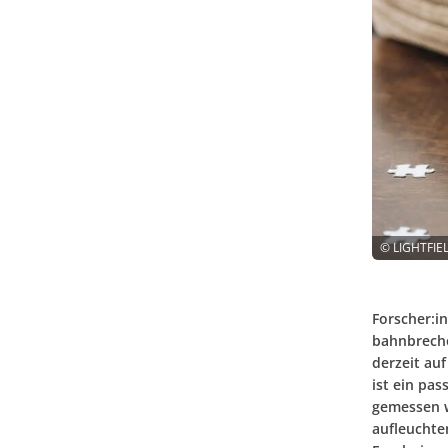
©
LIGHTFIE
Forscher:in
bahnbreche
derzeit auf
ist ein pas
gemessen w
aufleuchte