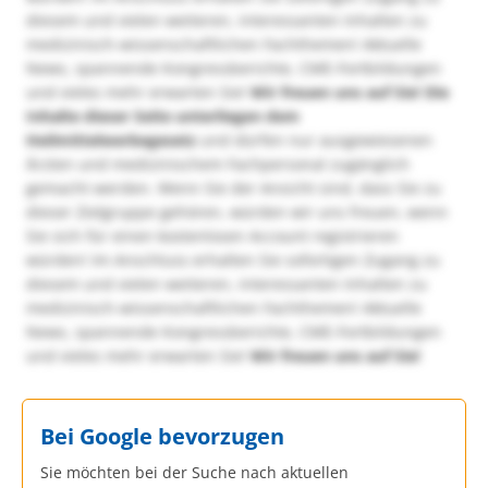
diesem und vielen weiteren, interessanten Inhalten zu
medizinisch-wissenschaftlichen Fachthemen! Aktuelle
News, spannende Kongressberichte, CME-Fortbildungen
und vieles mehr erwarten Sie!
Wir freuen uns auf Sie!
Die
Inhalte dieser Seite unterliegen dem
Heilmittelwerbegesetz
und dürfen nur ausgewiesenen
Ärzten und medizinischem Fachpersonal zugänglich
gemacht werden. Wenn Sie der Ansicht sind, dass Sie zu
dieser Zielgruppe gehören, würden wir uns freuen, wenn
Sie sich für einen kostenlosen Account registrieren
würden! Im Anschluss erhalten Sie sofortigen Zugang zu
diesem und vielen weiteren, interessanten Inhalten zu
medizinisch-wissenschaftlichen Fachthemen! Aktuelle
News, spannende Kongressberichte, CME-Fortbildungen
und vieles mehr erwarten Sie!
Wir freuen uns auf Sie!
Bei Google bevorzugen
Sie möchten bei der Suche nach aktuellen