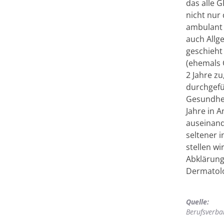
das alle G
nicht nur
ambulant 
auch Allg
geschieht
(ehemals 
2 Jahre z
durchgefü
Gesundhei
Jahre in 
auseinand
seltener 
stellen wi
Abklärung
Dermatol
Quelle:
Berufsverba