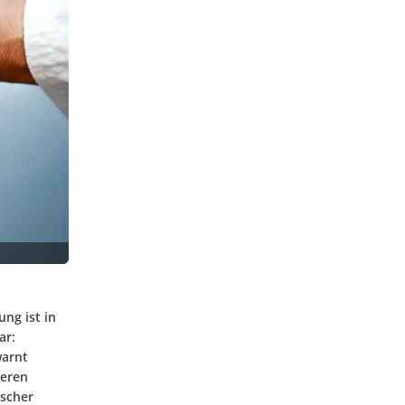
ng ist in
ar:
warnt
ieren
ischer