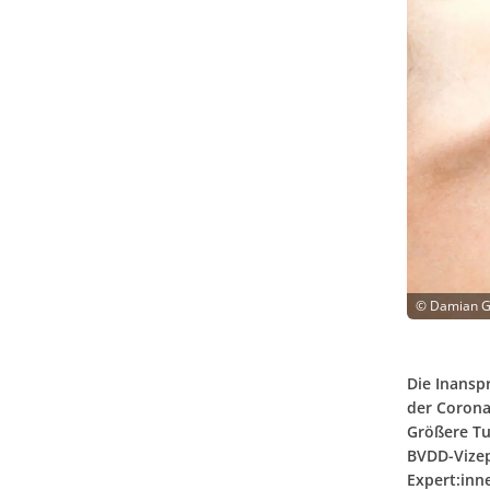
©
Damian Gr
Die Inansp
der Corona
Größere Tu
BVDD-Vizep
Expert:inn