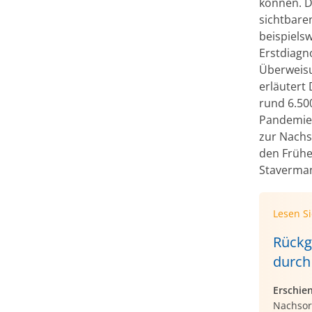
können. D
sichtbare
beispiels
Erstdiagn
Überweisu
erläutert
rund 6.50
Pandemie 
zur Nachs
den Frühe
Staverma
Lesen S
Rückg
durch
Erschie
Nachsor