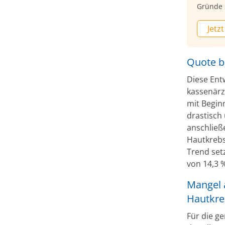
Gründe 
Jetzt
Quote b
Diese Ent
kassenärz
mit Begin
drastisch
anschließ
Hautkrebs
Trend set
von 14,3 %
Mangel 
Hautkre
Für die g