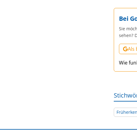
Bei G
Sie möch
sehen? D
Als
Wie fun
Stichwö
Früherke