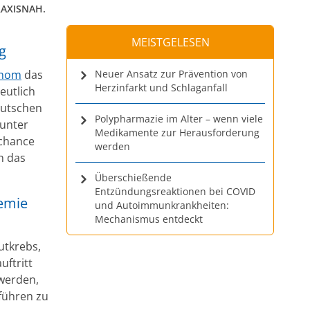
RAXISNAH.
MEISTGELESEN
g
anom
das
Neuer Ansatz zur Prävention von
Herzinfarkt und Schlaganfall
eutlich
eutschen
Polypharmazie im Alter – wenn viele
unter
Medikamente zur Herausforderung
schance
werden
h das
Überschießende
Entzündungsreaktionen bei COVID
demie
und Autoimmunkrankheiten:
Mechanismus entdeckt
utkrebs,
uftritt
 werden,
führen zu