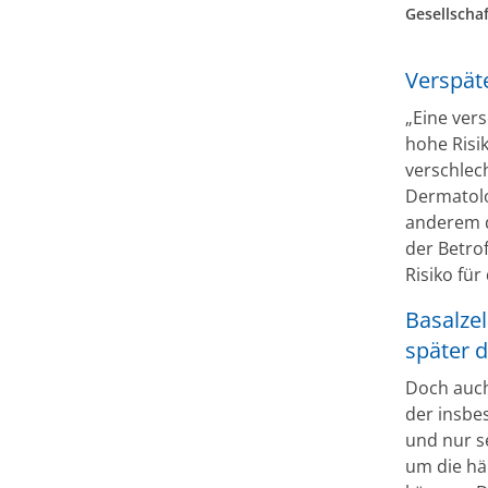
Gesellscha
Verspät
„Eine ver
hohe Risi
verschlec
Dermatolo
anderem d
der Betrof
Risiko fü
Basalze
später d
Doch auch 
der insbe
und nur se
um die hä