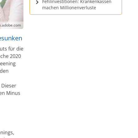
Fehlinvestitionen: Krankenkassen
machen Millionenverluste
ck.adobe.com
gesunken
ts für die
oche 2020
reening
 den
 Dieser
hen Minus
nings,