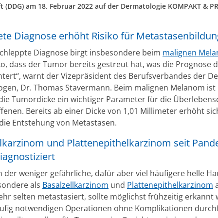
ft (DDG) am 18. Februar 2022 auf der Dermatologie KOMPAKT & P
ete Diagnose erhöht Risiko für Metastasenbildun
schleppte Diagnose birgt insbesondere beim
malignen Mel
ko, dass der Tumor bereits gestreut hat, was die Prognose d
htert“, warnt der Vizepräsident des Berufsverbandes der D
gen, Dr. Thomas Stavermann. Beim malignen Melanom ist 
ie Tumordicke ein wichtiger Parameter für die Überleben
fenen. Bereits ab einer Dicke von 1,01 Millimeter erhöht sic
r die Entstehung von Metastasen.
llkarzinom und Plattenepithelkarzinom seit Pan
iagnostiziert
der weniger gefährliche, dafür aber viel häufigere helle Ha
sondere als
Basalzellkarzinom
und
Plattenepithelkarzinom
a
hr selten metastasiert, sollte möglichst frühzeitig erkannt
ufig notwendigen Operationen ohne Komplikationen durch