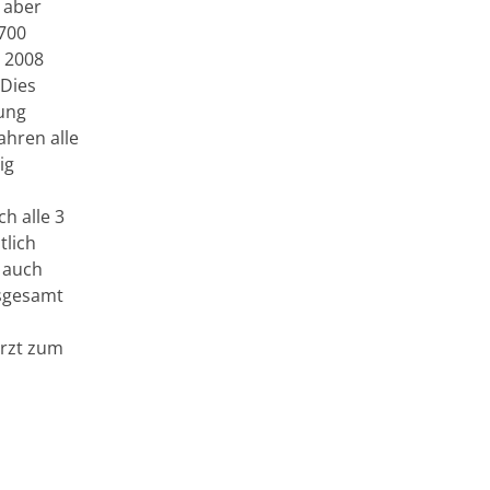
t aber
.700
g 2008
 Dies
ung
ahren alle
ig
h alle 3
tlich
 auch
nsgesamt
rzt zum