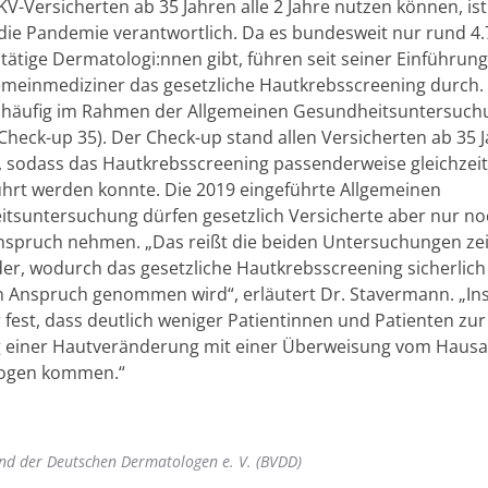
KV-Versicherten ab 35 Jahren alle 2 Jahre nutzen können, is
 die Pandemie verantwortlich. Da es bundesweit nur rund 4
tätige Dermatologi:nnen gibt, führen seit seiner Einführun
emeinmediziner das gesetzliche Hautkrebsscreening durch.
 häufig im Rahmen der Allgemeinen Gesundheitsuntersuch
Check-up 35). Der Check-up stand allen Versicherten ab 35 J
u, sodass das Hautkrebsscreening passenderweise gleichzeit
hrt werden konnte. Die 2019 eingeführte Allgemeinen
tsuntersuchung dürfen gesetzlich Versicherte aber nur noc
Anspruch nehmen. „Das reißt die beiden Untersuchungen zei
er, wodurch das gesetzliche Hautkrebsscreening sicherlich
in Anspruch genommen wird“, erläutert Dr. Stavermann. „I
r fest, dass deutlich weniger Patientinnen und Patienten zur
 einer Hautveränderung mit einer Überweisung vom Hausa
ogen kommen.“
nd der Deutschen Dermatologen e. V. (BVDD)