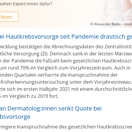
sehen Expert:innen dafür?
 lesen
© Alexander Raths – sto
ei Hautkrebsvorsorge seit Pandemie drastisch 
wicklung bestätigen die Abrechnungsdaten des Zentralinstitu
tliche Versorgung (Zi). Demnach sank in der letzten Märzw
n der Pandemie die Fallzahl beim gesetzlichen Hautkrebssc
 um rund 70% im Vergleich zum Vorjahreszeitraum. Auch in
enden Quartalen verharrte die Inanspruchnahme der
früherkennungsuntersuchung unter dem Vorjahresniveau.
zte sich im ersten Halbjahr 2021 mit einem durchschnittlic
 im Vergleich zu 2019 fort.
an Dermatolog:innen senkt Quote bei
bsvorsorge
eringere Inanspruchnahme des gesetzlichen Hautkrebsscree