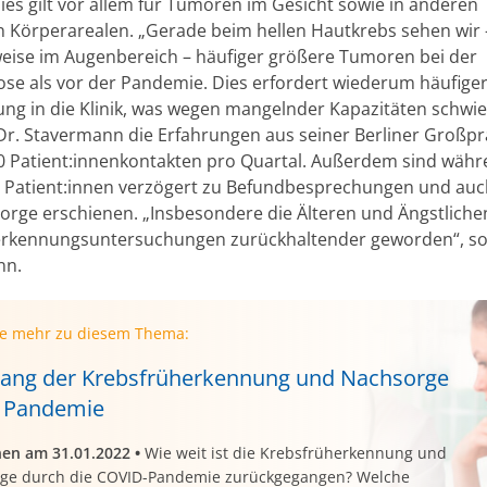
ies gilt vor allem für Tumoren im Gesicht sowie in anderen
n Körperarealen. „Gerade beim hellen Hautkrebs sehen wir 
weise im Augenbereich – häufiger größere Tumoren bei der
ose als vor der Pandemie. Dies erfordert wiederum häufiger
ng in die Klinik, was wegen mangelnder Kapazitäten schwieri
 Dr. Stavermann die Erfahrungen aus seiner Berliner Großpr
0 Patient:innenkontakten pro Quartal. Außerdem sind währ
Patient:innen verzögert zu Befundbesprechungen und auc
orge erschienen. „Insbesondere die Älteren und Ängstlichen
rkennungsuntersuchungen zurückhaltender geworden“, so
nn.
ie mehr zu diesem Thema:
ang der Krebsfrüherkennung und Nachsorge
 Pandemie
nen am 31.01.2022
•
Wie weit ist die Krebsfrüherkennung und
ge durch die COVID-Pandemie zurückgegangen? Welche