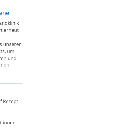
fene
andklinik
rt erneut
s unserer
rts, um
eren und
ption
uf Rezept
t:innen