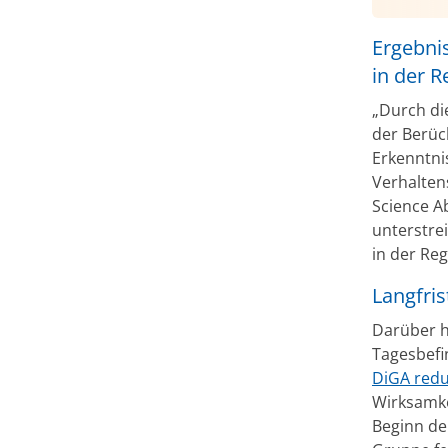
Ergebnis
in der 
„Durch di
der Berüc
Erkenntni
Verhalten
Science A
unterstre
in der Re
Langfris
Darüber hi
Tagesbefi
DiGA redu
Wirksamke
Beginn de