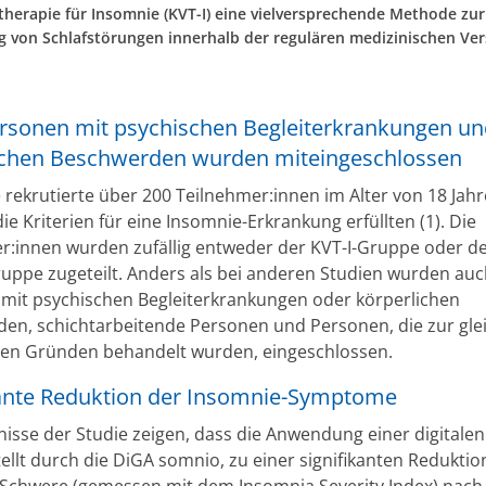
therapie für Insomnie (KVT-I) eine vielversprechende Methode zur
 von Schlafstörungen innerhalb der regulären medizinischen Ver
rsonen mit psychischen Begleiterkrankungen un
ichen Beschwerden wurden miteingeschlossen
e rekrutierte über 200 Teilnehmer:innen im Alter von 18 Jah
 die Kriterien für eine Insomnie-Erkrankung erfüllten (1). Die
r:innen wurden zufällig entweder der KVT-I-Gruppe oder d
ruppe zugeteilt. Anders als bei anderen Studien wurden au
mit psychischen Begleiterkrankungen oder körperlichen
en, schichtarbeitende Personen und Personen, die zur glei
en Gründen behandelt wurden, eingeschlossen.
kante Reduktion der Insomnie-Symptome
isse der Studie zeigen, dass die Anwendung einer digitalen 
ellt durch die DiGA somnio, zu einer signifikanten Reduktio
Schwere (gemessen mit dem Insomnia Severity Index) nac