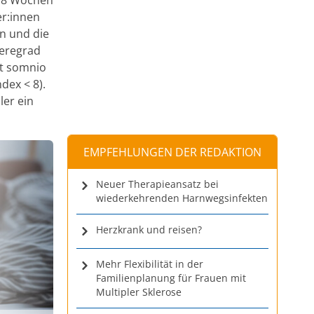
er:innen
en und die
eregrad
it somnio
dex < 8).
ler ein
EMPFEHLUNGEN DER REDAKTION
Neuer Therapieansatz bei
wiederkehrenden Harnwegsinfekten
Herzkrank und reisen?
Mehr Flexibilität in der
Familienplanung für Frauen mit
Multipler Sklerose