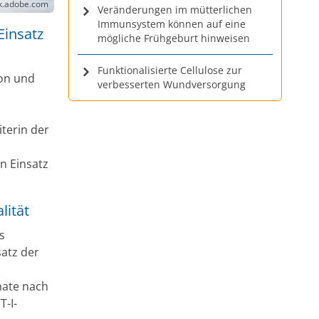
ck.adobe.com
Veränderungen im mütterlichen
Immunsystem können auf eine
Einsatz
mögliche Frühgeburt hinweisen
Funktionalisierte Cellulose zur
on und
verbesserten Wundversorgung
iterin der
n Einsatz
lität
s
satz der
nate nach
T-I-