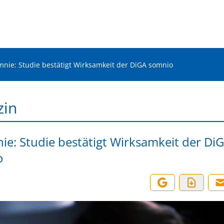
mnie: Studie bestätigt Wirksamkeit der DiGA somnio
zin
ie: Studie bestätigt Wirksamkeit der Di
o