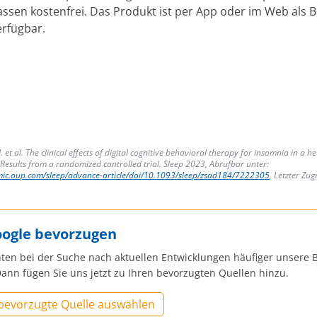
ssen kostenfrei. Das Produkt ist per App oder im Web als 
erfügbar.
J. et al. The clinical effects of digital cognitive behavioral therapy for insomnia in a 
Results from a randomized controlled trial. Sleep 2023, Abrufbar unter:
mic.oup.com/sleep/advance-article/doi/10.1093/sleep/zsad184/7222305
, Letzter Zugr
oogle bevorzugen
ten bei der Suche nach aktuellen Entwicklungen häufiger unsere B
ann fügen Sie uns jetzt zu Ihren bevorzugten Quellen hinzu.
 bevorzugte Quelle auswählen