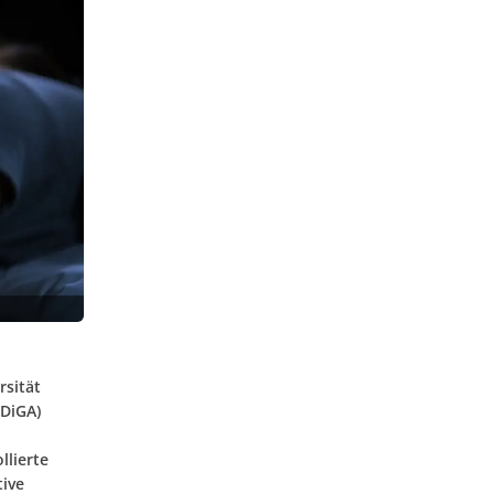
rsität
(DiGA)
llierte
tive