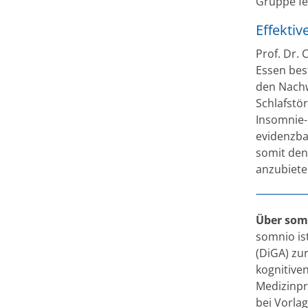
Gruppe fe
Effekti
Prof. Dr. 
Essen best
den Nachw
Schlafstö
Insomnie-
evidenzbas
somit den
anzubiete
Über som
somnio is
(DiGA) zu
kognitiven
Medizinpr
bei Vorlag