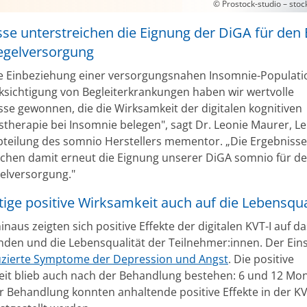
© Prostock-studio – sto
se unterstreichen die Eignung der DiGA für den 
Regelversorgung
e Einbeziehung einer versorgungsnahen Insomnie-Populati
ksichtigung von Begleiterkrankungen haben wir wertvolle
sse gewonnen, die die Wirksamkeit der digitalen kognitiven
stherapie bei Insomnie belegen", sagt Dr. Leonie Maurer, Le
bteilung des somnio Herstellers mementor. „Die Ergebnisse
ichen damit erneut die Eignung unserer DiGA somnio für de
gelversorgung."
tige positive Wirksamkeit auch auf die Lebensqua
naus zeigten sich positive Effekte der digitalen KVT-I auf da
nden und die Lebensqualität der Teilnehmer:innen. Der Ein
zierte Symptome der Depression und Angst
. Die positive
it blieb auch nach der Behandlung bestehen: 6 und 12 Mo
r Behandlung konnten anhaltende positive Effekte in der KV