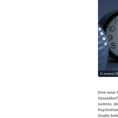
©
amenic18
Eine neue 
Düsseldorf
somnio, di
Psychother
Studie bele