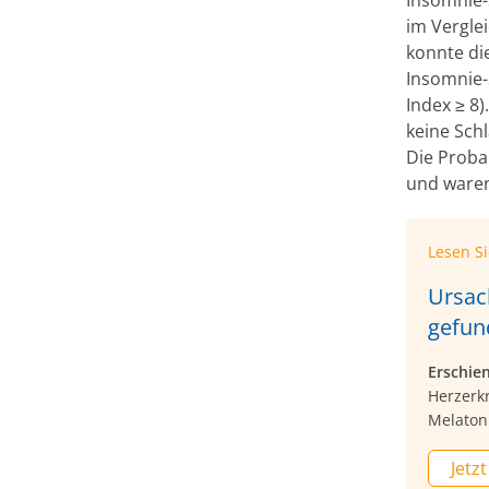
im Vergle
konnte di
Insomnie-
Index ≥ 8
keine Sch
Die Proba
und waren
Lesen S
Ursac
gefun
Erschie
Herzerk
Melatoni
Jetzt