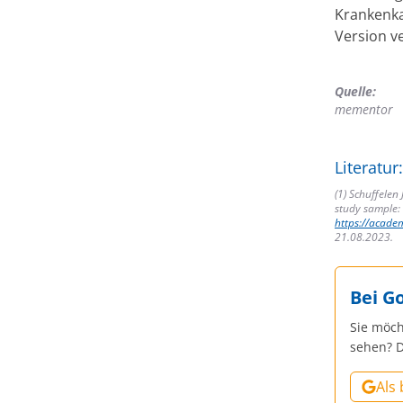
Krankenka
Version v
Quelle:
mementor
Literatur:
(1) Schuffelen 
study sample: 
https://acade
21.08.2023.
Bei G
Sie möch
sehen? D
Als