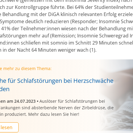
ich zur Kontrollgruppe führte. Bei 64% der Studienteilnehm
e Behandlung mit der DiGA klinisch relevanten Erfolg erziel
Symptome deutlich reduzieren (Responder; Insomnie Schw
). 41% der Teilnehmer:innen wiesen nach der Behandlung m
lafstörungen mehr auf (Remission; Insomnie Schweregrad In
nd:innen schliefen mit somnio im Schnitt 29 Minuten schnel
 in der Nacht 64 Minuten weniger wach (1).
ie mehr zu diesem Thema:
he für Schlafstörungen bei Herzschwäche
den
nen am 24.07.2023
•
Auslöser für Schlafstörungen bei
rankungen sind absterbende Nerven der Zirbeldrüse, die
n produziert. Mehr dazu lesen Sie hier!
 lesen