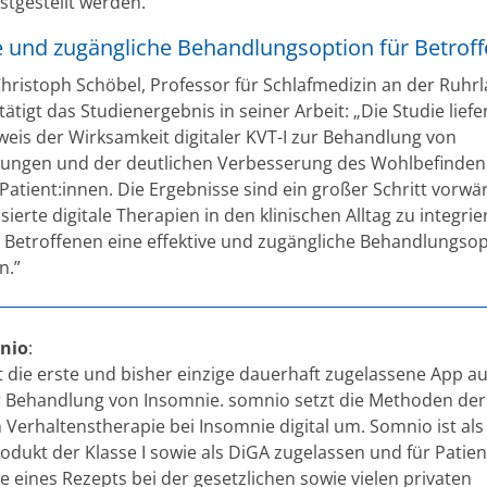
stgestellt werden.
ve und zugängliche Behandlungsoption für Betrof
Christoph Schöbel, Professor für Schlafmedizin an der Ruhrl
ätigt das Studienergebnis in seiner Arbeit: „Die Studie liefe
eis der Wirksamkeit digitaler KVT-I zur Behandlung von
rungen und der deutlichen Verbesserung des Wohlbefinden
Patient:innen. Die Ergebnisse sind ein großer Schritt vorwä
ierte digitale Therapien in den klinischen Alltag zu integri
 Betroffenen eine effektive und zugängliche Behandlungso
n.”
nio
:
t die erste und bisher einzige dauerhaft zugelassene App a
r Behandlung von Insomnie. somnio setzt die Methoden der
 Verhaltenstherapie bei Insomnie digital um. Somnio ist als
odukt der Klasse I sowie als DiGA zugelassen und für Patien
e eines Rezepts bei der gesetzlichen sowie vielen privaten