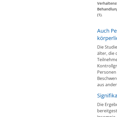
Verhaltens
Behandlung
(1).
Auch Pe
körperl
Die Studi
älter, die
Teilnehme
Kontrollg
Personen 
Beschwerd
aus ander
Signifi
Die Ergebn
bereitgest
Insomnie-