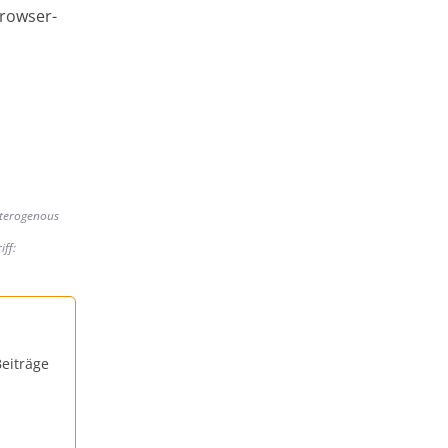
Browser-
heterogenous
iff:
eiträge