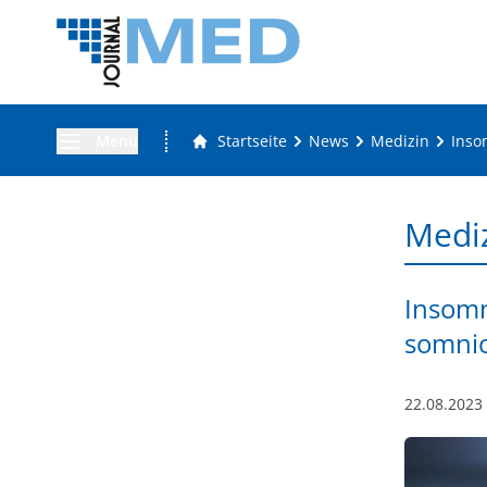
Menü
Startseite
News
Medizin
Inso
Medi
Insomn
somni
22.08.2023