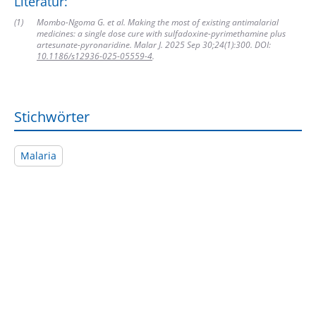
Literatur:
(
1
)
Mombo-Ngoma G. et al. Making the most of existing antimalarial
medicines: a single dose cure with sulfadoxine-pyrimethamine plus
artesunate-pyronaridine. Malar J. 2025 Sep 30;24(1):300. DOI:
10.1186/s12936-025-05559-4
.
Stichwörter
Malaria