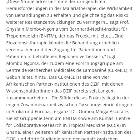
„Diese Studie adressiert eine der dringendsten
Herausforderungen in der Malariatherapie: die Wirksamkeit
von Behandlungen zu erhalten und gleichzeitig das Risiko
weiterer Resistenzentwicklungen zu verringern„, sagt Prof.
Ghyslain Mombo-Ngoma vom Bernhard-Nocht-Institut für
Tropenmedizin (BNITM), der das Projekt mit leitet. „Eine
Einzeldosistherapie könnte die Behandlung erheblich
vereinfachen und den Zugang für Patientinnen und
Patienten in betroffenen Regionen verbessern,“ fügt
Mombo-Ngoma, der zudem eine Forschungsgruppe am
Centre de Recherches Médicales de Lambaréné (CERMEL) in
Gabun leitet, hinzu. Das CERMEL ist eine von vier
Afrikanischen Partner-Institutionen des DZIF, mit denen
Wissenschaftler:innen des DZIF bereits seit Langem
zusammenarbeiten. „Die Stärke dieses Projekts liegt in der
engen Zusammenarbeit zwischen Forschungseinrichtungen
in Afrika und Europa„, ergänzt Dr. Oumou Maïga Ascofaré.
Sie ist Gruppenleiterin am BNITM sowie am Kumasi Centre
for Collaborative Research in Tropical Medicine (KCCR) in
Ghana, einer weiteren afrikanischen Partner-Institution des
DZIF, und dritte Studienleiterin der panafrikanischen