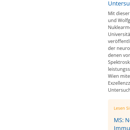
Untersu
Mit diese
und Wolfg
Nuklearme
Universit
veröffentl
der neuro
denen von
Spektrosk
leistungs
Wien mite
Exzellenz
Untersuch
Lesen S
MS: N
Immu