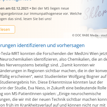
nen am 02.12.2021
•
Bei der MS liegen neue
ngsergebnisse zur Immunpathogenese vor. Welche
en das sind, lesen Sie bei uns!
 lesen
© DOC RABE Media - stoc
rungen identifizieren und vorhersagen
-Tesla-MRT konnten die Forschenden der MedUni Wien jetz
Neurochemikalien identifizieren, also Chemikalien, die an d
des Nervensystems beteiligt sind. „Damit konnten wir
änderungen in Regionen sichtbar machen, die in der konve
fällig erscheinen“, weist Studienleiter Wolfgang Bogner auf
 Studienergebnis hin. Diese Erkenntnisse könnten laut der
rin der Studie, Eva Niess, in Zukunft eine bedeutende Rolle
g von MS-PatientInnen spielen: „Einige neurochemische
ngen, die wir mit der neuen Technik sichtbar machen konn
hon früh im Krankheitsverlauf auf und können nicht nur mit