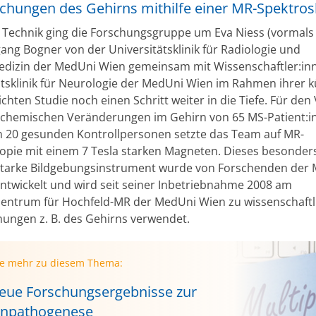
chungen des Gehirns mithilfe einer MR-Spektros
r Technik ging die Forschungsgruppe um Eva Niess (vormals
ang Bogner von der Universitätsklinik für Radiologie und
dizin der MedUni Wien gemeinsam mit Wissenschaftler:in
ätsklinik für Neurologie der MedUni Wien im Rahmen ihrer k
ichten Studie noch einen Schritt weiter in die Tiefe. Für den
chemischen Veränderungen im Gehirn von 65 MS-Patient:i
 20 gesunden Kontrollpersonen setzte das Team auf MR-
opie mit einem 7 Tesla starken Magneten. Dieses besonder
starke Bildgebungsinstrument wurde von Forschenden der
ntwickelt und wird seit seiner Inbetriebnahme 2008 am
zentrum für Hochfeld-MR der MedUni Wien zu wissenschaftl
ungen z. B. des Gehirns verwendet.
ie mehr zu diesem Thema:
eue Forschungsergebnisse zur
npathogenese