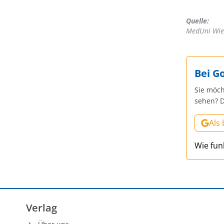
Quelle:
MedUni Wi
Bei G
Sie möch
sehen? D
Als
Wie fun
Verlag