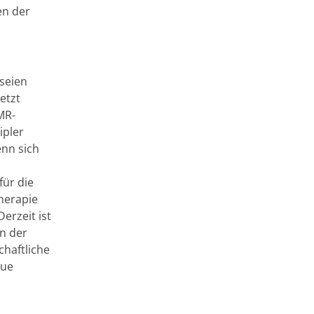
en der
 seien
etzt
MR-
ipler
enn sich
ür die
herapie
erzeit ist
an der
haftliche
eue