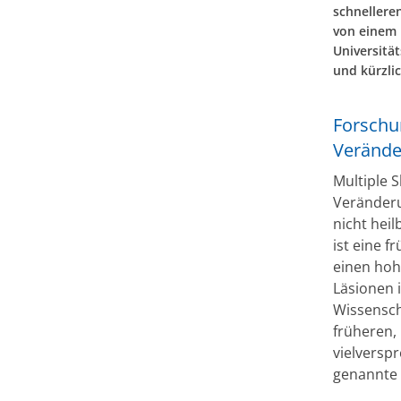
schnellere
von einem 
Universitä
und kürzlic
Forschu
Verände
Multiple S
Veränderu
nicht heil
ist eine f
einen hoh
Läsionen 
Wissensch
früheren,
vielversp
genannte 