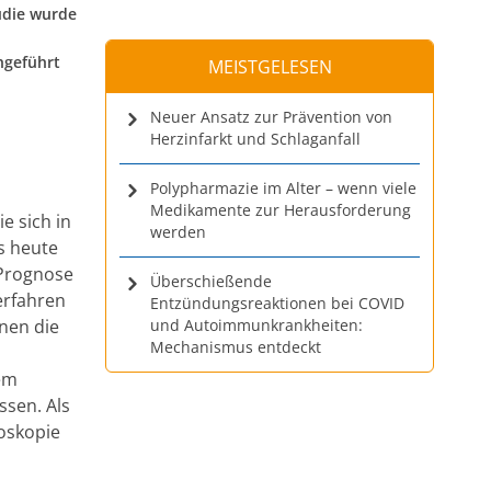
udie wurde
hgeführt
MEISTGELESEN
Neuer Ansatz zur Prävention von
Herzinfarkt und Schlaganfall
Polypharmazie im Alter – wenn viele
Medikamente zur Herausforderung
e sich in
werden
s heute
 Prognose
Überschießende
erfahren
Entzündungsreaktionen bei COVID
nen die
und Autoimmunkrankheiten:
Mechanismus entdeckt
em
sen. Als
oskopie