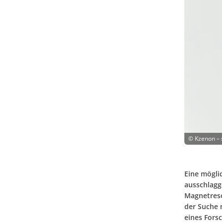
©
Kzenon –
Eine möglic
ausschlagg
Magnetreso
der Suche
eines Fors