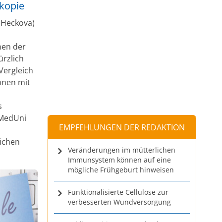
kopie
 Heckova)
nen der
ürzlich
 Vergleich
nnen mit
s
 MedUni
EMPFEHLUNGEN DER REDAKTION
ichen
Veränderungen im mütterlichen
Immunsystem können auf eine
mögliche Frühgeburt hinweisen
Funktionalisierte Cellulose zur
verbesserten Wundversorgung