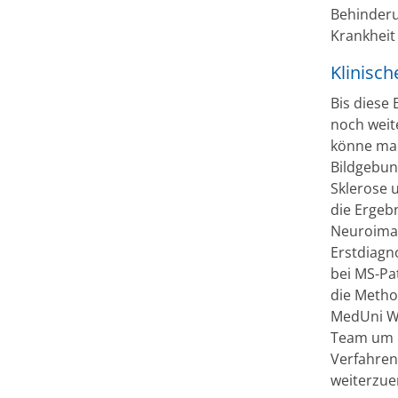
Behinderu
Krankheit
Klinisch
Bis diese
noch weit
könne man
Bildgebung
Sklerose 
die Ergeb
Neuroimag
Erstdiagn
bei MS-Pat
die Metho
MedUni Wi
Team um E
Verfahren
weiterzue