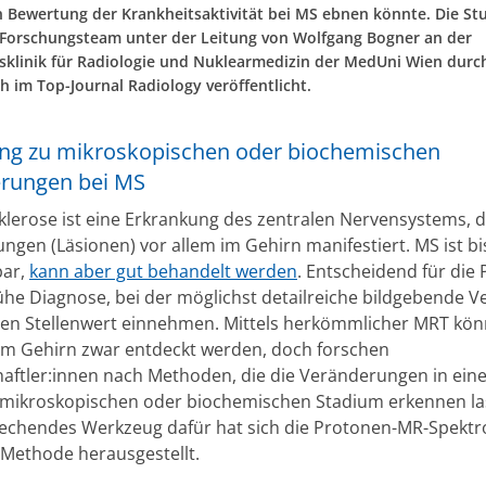
n Bewertung der Krankheitsaktivität bei MS ebnen könnte. Die St
Forschungsteam unter der Leitung von Wolfgang Bogner an der
tsklinik für Radiologie und Nuklearmedizin der MedUni Wien durc
h im Top-Journal Radiology veröffentlicht.
ng zu mikroskopischen oder biochemischen
rungen bei MS
klerose ist eine Erkrankung des zentralen Nervensystems, di
ngen (Läsionen) vor allem im Gehirn manifestiert. MS ist bi
bar,
kann aber gut behandelt werden
. Entscheidend für die
rühe Diagnose, bei der möglichst detailreiche bildgebende V
en Stellenwert einnehmen. Mittels herkömmlicher MRT kön
im Gehirn zwar entdeckt werden, doch forschen
aftler:innen nach Methoden, die die Veränderungen in ein
 mikroskopischen oder biochemischen Stadium erkennen las
rechendes Werkzeug dafür hat sich die Protonen-MR-Spektr
Methode herausgestellt.