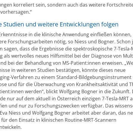
ngen korreliert sein, sondern auch das weitere Fortschreit
 vorhersagen.“
e Studien und weitere Entwicklungen folgen
 Erkenntnisse in die klinische Anwendung einfließen können,
ere Forschungsarbeiten nötig, so Niess und Bogner. Schon j
 sagen, dass die Ergebnisse die spektroskopische 7-Tesla-
 als wertvolles neues Hilfsmittel bei der Diagnose von Mult
und bei der Behandlung von MS-Patient:innen erweisen. „W
nisse in weiteren Studien bestätigen, könnte dieses neue
ing-Verfahren zu einem Standard-Bildgebungsinstrument f
ose und für die Überwachung von Krankheitsaktivität und T
ient:innen werden“, blickt Wolfgang Bogner in die Zukunft. D
de nur auf dem aktuell in Österreich einzigen 7-Tesla-MRT 
en und nur zu Forschungszwecken verfügbar. Das wissensc
va Niess und Wolfgang Bogner arbeitet aber daran, das n
 für den Einsatz in klinischen Routine-MRT-Scannern
ntwickeln.