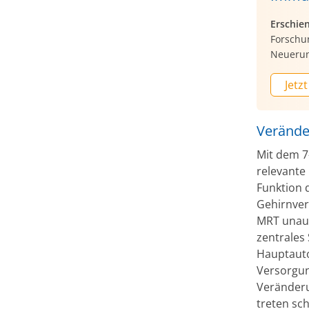
Erschie
Forschu
Neuerung
Jetzt
Verände
Mit dem 7
relevante 
Funktion 
Gehirnver
MRT unauf
zentrales
Hauptauto
Versorgun
Veränderu
treten sc