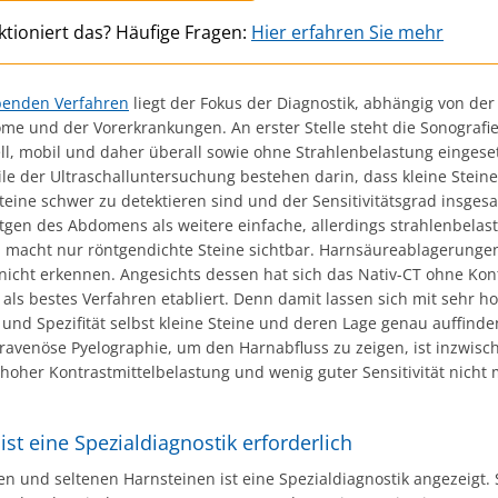
ktioniert das? Häufige Fragen:
Hier erfahren Sie mehr
benden Verfahren
liegt der Fokus der Diagnostik, abhängig von de
me und der Vorerkrankungen. An erster Stelle steht die Sonografie
ll, mobil und daher überall sowie ohne Strahlenbelastung eingese
le der Ultraschalluntersuchung bestehen darin, dass kleine Stein
teine schwer zu detektieren sind und der Sensitivitätsgrad insges
ntgen des Abdomens als weitere einfache, allerdings strahlenbelas
e, macht nur röntgendichte Steine sichtbar. Harnsäureablagerunge
 nicht erkennen. Angesichts dessen hat sich das Nativ-CT ohne Kon
als bestes Verfahren etabliert. Denn damit lassen sich mit sehr h
t und Spezifität selbst kleine Steine und deren Lage genau auffinde
travenöse Pyelographie, um den Harnabfluss zu zeigen, ist inzwisc
 hoher Kontrastmittelbelastung und wenig guter Sensitivität nicht
ist eine Spezialdiagnostik erforderlich
en und seltenen Harnsteinen ist eine Spezialdiagnostik angezeigt.