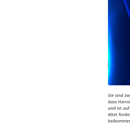
Sie sind z
dass Harns
und ist au
Alter forde
beikommen.