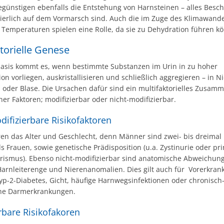
günstigen ebenfalls die Entstehung von Harnsteinen – alles Besc
uierlich auf dem Vormarsch sind. Auch die im Zuge des Klimawande
 Temperaturen spielen eine Rolle, da sie zu Dehydration führen k
torielle Genese
hiasis kommt es, wenn bestimmte Substanzen im Urin in zu hoher
on vorliegen, auskristallisieren und schließlich aggregieren – in N
 oder Blase. Die Ursachen dafür sind ein multifaktorielles Zusam
er Faktoren; modifizierbar oder nicht-modifizierbar.
difizierbare Risikofaktoren
en das Alter und Geschlecht, denn Männer sind zwei- bis dreimal 
ls Frauen, sowie genetische Prädisposition (u.a. Zystinurie oder pr
rismus). Ebenso nicht-modifizierbar sind anatomische Abweichun
Harnleiterenge und Nierenanomalien. Dies gilt auch für Vorerkra
yp-2-Diabetes, Gicht, häufige Harnwegsinfektionen oder chronisch
he Darmerkrankungen.
rbare Risikofakoren