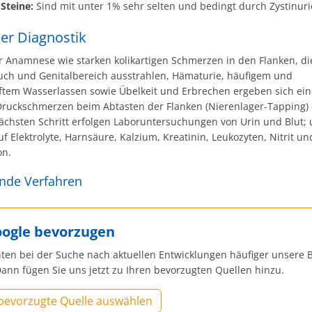
-Steine:
Sind mit unter 1% sehr selten und bedingt durch Zystinuri
der Diagnostik
 Anamnese wie starken kolikartigen Schmerzen in den Flanken, die
uch und Genitalbereich ausstrahlen, Hämaturie, häufigem und
tem Wasserlassen sowie Übelkeit und Erbrechen ergeben sich ein
Druckschmerzen beim Abtasten der Flanken (Nierenlager-Tapping)
nächsten Schritt erfolgen Laboruntersuchungen von Urin und Blut; 
 Elektrolyte, Harnsäure, Kalzium, Kreatinin, Leukozyten, Nitrit un
on.
nde Verfahren
oogle bevorzugen
ten bei der Suche nach aktuellen Entwicklungen häufiger unsere B
ann fügen Sie uns jetzt zu Ihren bevorzugten Quellen hinzu.
 bevorzugte Quelle auswählen