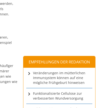
hwerden,
ls
önnen.
ieren,
menspiel
EMPFEHLUNGEN DER REDAKTION
häufiger
imärer
Veränderungen im mütterlichen
gen wie
Immunsystem können auf eine
nkungen wie
mögliche Frühgeburt hinweisen
-
Funktionalisierte Cellulose zur
verbesserten Wundversorgung