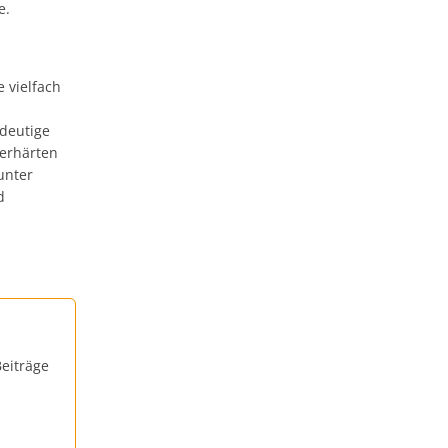
e.
 vielfach
deutige
 erhärten
unter
d
eiträge