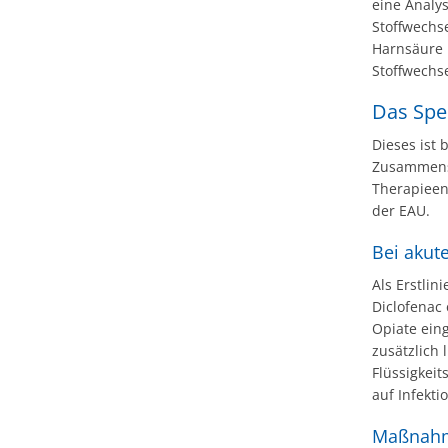
eine Analy
Stoffwechs
Harnsäure u
Stoffwechs
Das Spe
Dieses ist
Zusammense
Therapieen
der EAU.
Bei akute
Als Erstli
Diclofenac
Opiate ein
zusätzlich 
Flüssigkeit
auf Infekt
Maßnahm