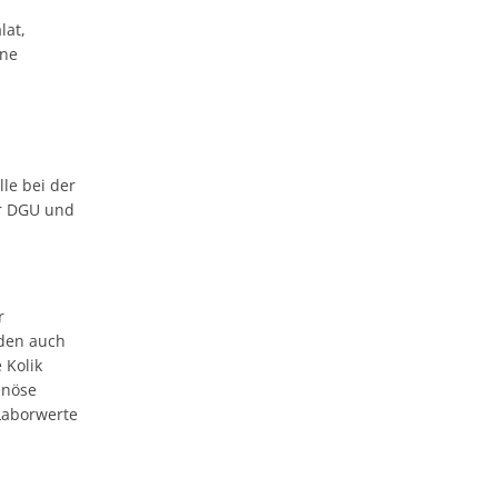
lat,
ene
le bei der
er DGU und
r
den auch
 Kolik
enöse
 Laborwerte