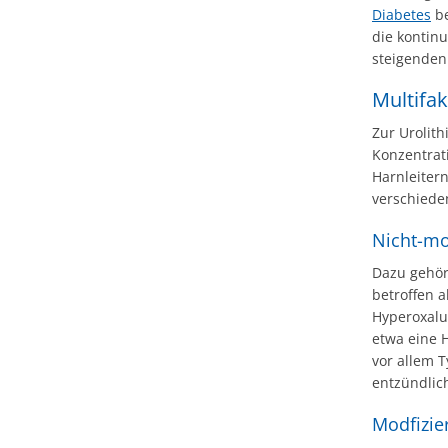
Diabetes
be
die kontin
steigenden
Multifak
Zur Urolit
Konzentrati
Harnleitern
verschieden
Nicht-mo
Dazu gehör
betroffen a
Hyperoxalu
etwa eine 
vor allem T
entzündlic
Modfizie