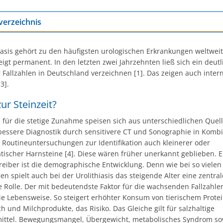
verzeichnis
iasis gehört zu den häufigsten urologischen Erkrankungen weltweit
eigt permanent. In den letzten zwei Jahrzehnten ließ sich ein deutl
 Fallzahlen in Deutschland verzeichnen [1]. Das zeigen auch inter
3].
ur Steinzeit?
 für die stetige Zunahme speisen sich aus unterschiedlichen Quell
 bessere Diagnostik durch sensitivere CT und Sonographie in Kombi
n Routineuntersuchungen zur Identifikation auch kleinerer oder
ischer Harnsteine [4]. Diese wären früher unerkannt geblieben. E
reiber ist die demographische Entwicklung. Denn wie bei so vielen
n spielt auch bei der Urolithiasis das steigende Alter eine zentral
e Rolle. Der mit bedeutendste Faktor für die wachsenden Fallzahlen
ie Lebensweise. So steigert erhöhter Konsum von tierischem Protei
ch und Milchprodukte, das Risiko. Das Gleiche gilt für salzhaltige
ttel. Bewegungsmangel, Übergewicht, metabolisches Syndrom so