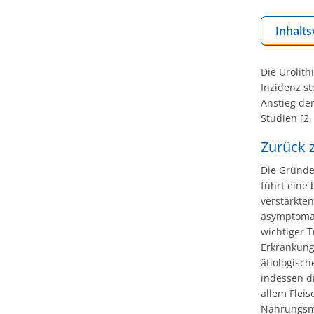
Inhalts
Die Urolith
Inzidenz st
Anstieg der
Studien [2, 
Zurück z
Die Gründe
führt eine
verstärkte
asymptomat
wichtiger T
Erkrankunge
ätiologisch
indessen d
allem Fleis
Nahrungsmi