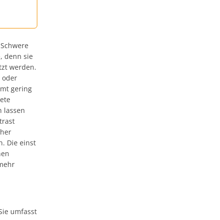
r Schwere
, denn sie
tzt werden.
e oder
amt gering
tete
n lassen
trast
oher
n. Die einst
hen
 mehr
 Sie umfasst