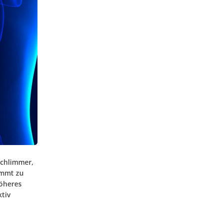
schlimmer,
immt zu
öheres
ktiv