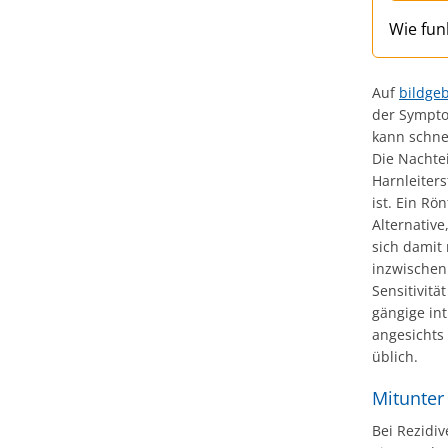
Wie fun
Auf
bildge
der Sympto
kann schne
Die Nachtei
Harnleiters
ist. Ein Rö
Alternativ
sich damit
inzwischen 
Sensitivitä
gängige in
angesichts
üblich.
Mitunter 
Bei Rezidiv