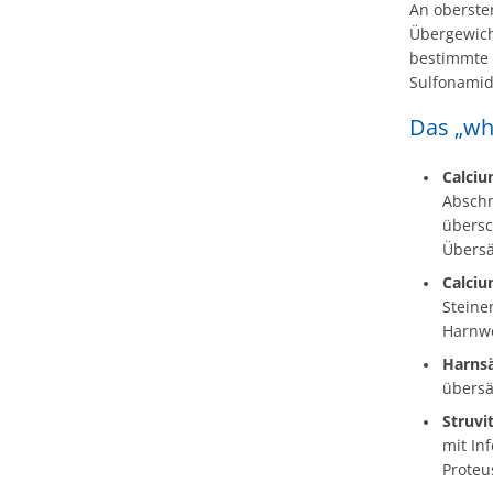
An oberste
Übergewich
bestimmte a
Sulfonamide
Das „who
Calciu
Abschn
übersc
Übersä
Calciu
Steine
Harnwe
Harnsä
übersä
Struvi
mit In
Proteu