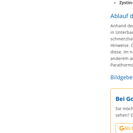
Zystin
Ablauf 
Anhand der
in Unterba
schmerzhaf
Hinweise. 
diese. Im 
anderem auf
Parathorm
Bildgebe
Bei G
Sie möch
sehen? D
Als