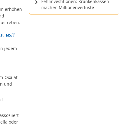
Fehlinvestitionen: Krankenkassen
machen Millionenverluste
em erhöhen
und
zustreben.
bt es?
in jedem
um-Oxalat-
en und
uf
assoziiert
ella oder