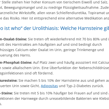
r Stelle stehen hier hoher Konsum von tierischem Eiweiß und Salz,
t, Bewegungsmangel und zu niedrige Flüssigkeitsaufnahme. Zud
rzneiliche Wirkstoffe, allen voran Schleifendiuretika, Topiramat 
 das Risiko. Hier ist entsprechend eine alternative Medikation an
 ist who“ der Urolithiasis: Welche Harnsteine gi
m-Oxalat-Steine:
Sie treten oft wiederkehrend mit 70 bis 80% und 
itt des Harntraktes am häufigsten auf und sind bedingt durch
hüssiges Calcium oder Oxalat im Urin, geringe Trinkmenge und
uerung des Harns.
m-Phosphat-Steine:
Auf Platz zwei und häufig assoziiert mit Calci
n sowie alkalischem Urin. Eine Überfunktion der Nebenschilddrüs
gsinfektionen sind oft fördernd.
uresteine:
Sie machen 5 bis 10% der Harnsteine aus und gehen a
uerten Urin sowie Gicht,
Adipositas
und Typ-2-Diabetes zurück.
t-Steine:
Sie treten mit 5 bis 10% häufiger bei Frauen auf und sind 
fektionen der Harnwege durch ureasebildende Bakterien wie Klebsi
s.