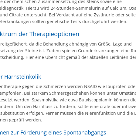
se der chemischen Zusammensetzung des Steins sowie eine
eldiagnostik. Hierzu wird 24-Stunden-Sammelurin auf Calcium, Oxa
nd Citrate untersucht. Bei Verdacht auf eine Zystinurie oder selt
elerkrankungen sollten genetische Tests durchgeführt werden.
ktrum der Therapieoptionen
 breitgefächert, da die Behandlung abhängig von Größe, Lage und
tzung der Steine ist. Zudem spielen Grunderkrankungen eine Rol
tscheidung. Hier eine Übersicht gemäß der aktuellen Leitlinien d
r Harnsteinkolik
nientherapie gegen die Schmerzen werden NSAID wie Ibuprofen ode
 empfohlen. Bei starkem Schmerzgeschehen können unter Umstän
gesetzt werden. Spasmolytika wie etwa Butylscopolamin können die
lindern. Um den Harnfluss zu fördern, sollte eine orale oder intrav
ssubstitution erfolgen. Ferner müssen die Nierenfunktion und die
ionen geprüft werden.
en zur Förderung eines Spontanabgangs