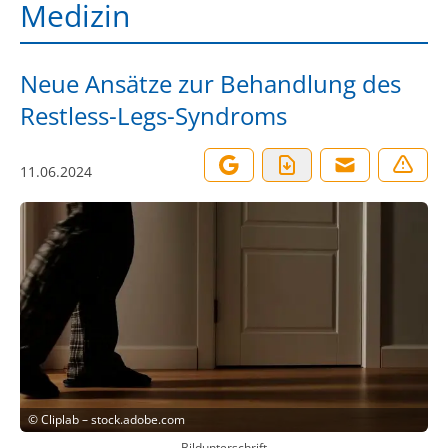
Medizin
Neue Ansätze zur Behandlung des
Restless-Legs-Syndroms
11.06.2024
©
Cliplab – stock.adobe.com
Bildunterschrift