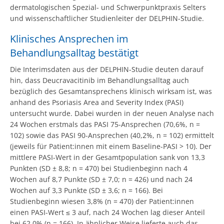
dermatologischen Spezial- und Schwerpunktpraxis Selters
und wissenschaftlicher Studienleiter der DELPHIN-Studie.
Klinisches Ansprechen im
Behandlungsalltag bestätigt
Die Interimsdaten aus der DELPHIN-Studie deuten darauf
hin, dass Deucravacitinib im Behandlungsalltag auch
bezüglich des Gesamtansprechens klinisch wirksam ist, was
anhand des Psoriasis Area and Severity Index (PASI)
untersucht wurde. Dabei wurden in der neuen Analyse nach
24 Wochen erstmals das PASI 75-Ansprechen (70,6%, n =
102) sowie das PASI 90-Ansprechen (40,2%, n = 102) ermittelt
(jeweils für Patient:innen mit einem Baseline-PASI > 10). Der
mittlere PASI-Wert in der Gesamtpopulation sank von 13,3
Punkten (SD ± 8,8; n = 470) bei Studienbeginn nach 4
Wochen auf 8,7 Punkte (SD ± 7,0; n = 426) und nach 24
Wochen auf 3,3 Punkte (SD ± 3,6; n = 166). Bei
Studienbeginn wiesen 3,8% (n = 470) der Patient:innen
einen PASI-Wert ≤ 3 auf, nach 24 Wochen lag dieser Anteil
bei 62,0% (n = 166). In ähnlicher Weise lieferte auch das