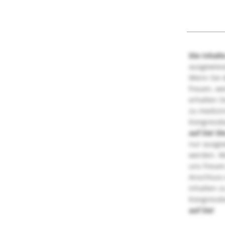
Die Inhalt
ausgewies
Wenn Sie d
freuen, we
erhalten S
zu medizi
Kongressbe
auf Sie!
Di
nur ausge
werden. We
uns freuen
Anschluss 
Inhalten z
Kongressbe
auf Sie!