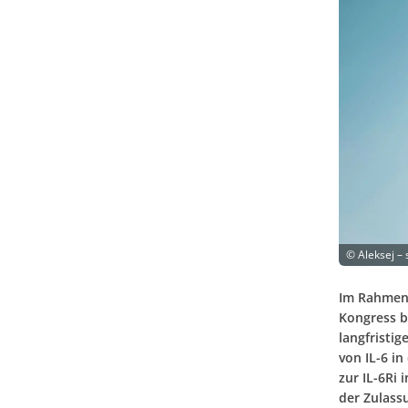
©
Aleksej –
Im Rahmen
Kongress b
langfristig
von IL-6 i
zur IL-6Ri 
der Zulass