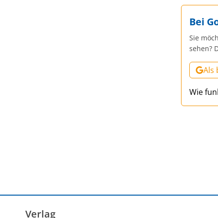
Bei G
Sie möch
sehen? D
Als
Wie fun
Verlag