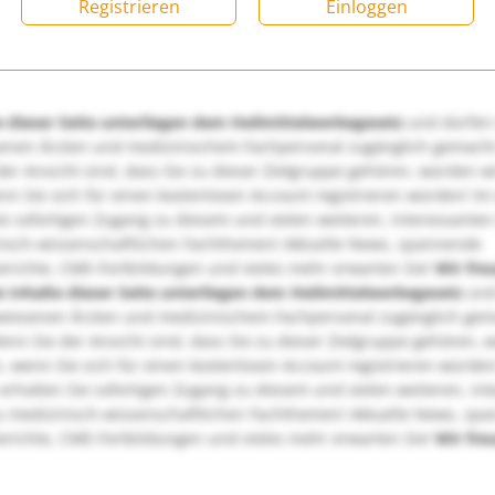
Registrieren
Einloggen
e dieser Seite unterliegen dem Heilmittelwerbegesetz
und dürfen
enen Ärzten und medizinischem Fachpersonal zugänglich gemach
er Ansicht sind, dass Sie zu dieser Zielgruppe gehören, würden w
nn Sie sich für einen kostenlosen Account registrieren würden! Im
ie sofortigen Zugang zu diesem und vielen weiteren, interessanten
nisch-wissenschaftlichen Fachthemen! Aktuelle News, spannende
richte, CME-Fortbildungen und vieles mehr erwarten Sie!
Wir fre
e Inhalte dieser Seite unterliegen dem Heilmittelwerbegesetz
und
wiesenen Ärzten und medizinischem Fachpersonal zugänglich ge
nn Sie der Ansicht sind, dass Sie zu dieser Zielgruppe gehören, 
, wenn Sie sich für einen kostenlosen Account registrieren würden
erhalten Sie sofortigen Zugang zu diesem und vielen weiteren, in
u medizinisch-wissenschaftlichen Fachthemen! Aktuelle News, sp
richte, CME-Fortbildungen und vieles mehr erwarten Sie!
Wir fre