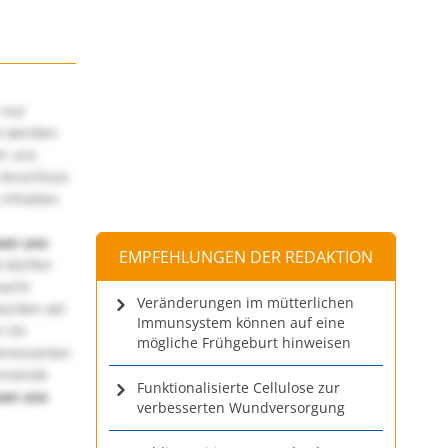
 nur
t werden.
ir uns
 Anschluss
 Inhalten
uen uns
EMPFEHLUNGEN DER REDAKTION
 dürfen
macht
Veränderungen im mütterlichen
würden wir
Immunsystem können auf eine
! Im
mögliche Frühgeburt hinweisen
teressanten
annende
Funktionalisierte Cellulose zur
uen uns
verbesserten Wundversorgung