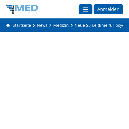
Anmelden
Startseite
News
Medizin
Neue S3-Leitlinie für psyc