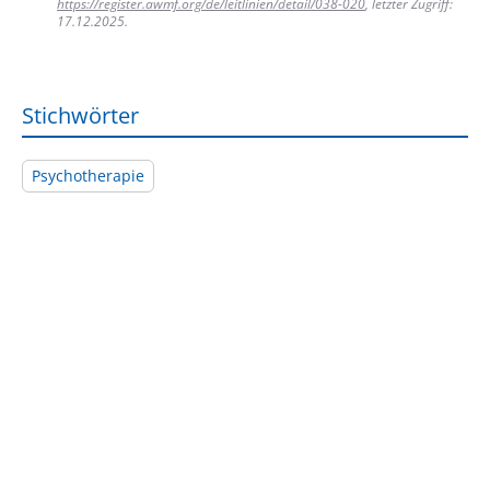
https://register.awmf.org/de/leitlinien/detail/038-020
, letzter Zugriff:
17.12.2025.
Stichwörter
Psychotherapie