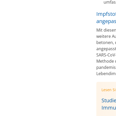
umfas
Impfstof
angepas
Mit diesen
weitere A
betonen, 
angepasst
SARS-CoV-
Methode d
pandemisc
Lebendimp
Lesen S
Studi
Immun