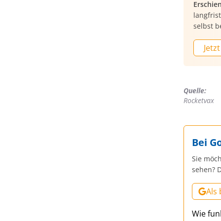
Erschie
langfri
selbst b
Jetzt
Quelle:
Rocketvax
Bei G
Sie möch
sehen? D
Als
Wie fun