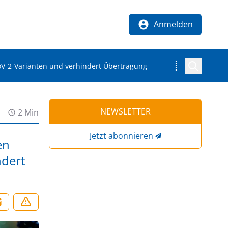
Anmelden
oV-2-Varianten und verhindert Übertragung
NEWSLETTER
2 Min
Jetzt abonnieren
en
ndert