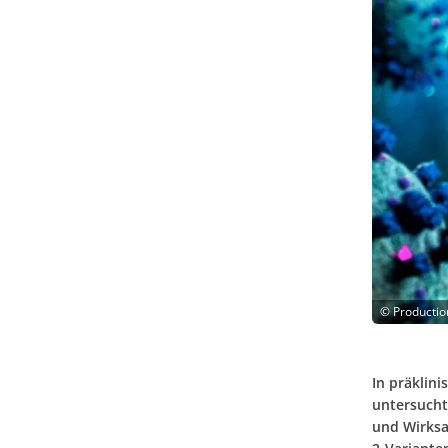
©
Productio
In präklin
untersucht
und Wirksa