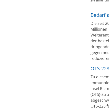
2-Variante
Bedarf 
Die seit 
Millionen 
Weiterent
der beste
dringende
gegen neu
reduziere
OTS-228
Zu diesem
Immunologi
Insel Rie
(OTS)-Stra
abgeschwä
OTS-228 f