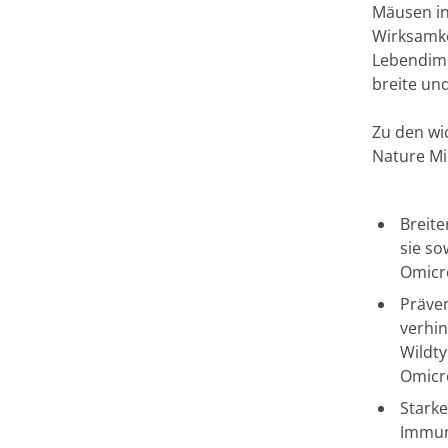
Mäusen in
Wirksamke
Lebendimp
breite un
Zu den wic
Nature Mi
Breite
sie so
Omicro
Präve
verhin
Wildty
Omicro
Starke
Immunr