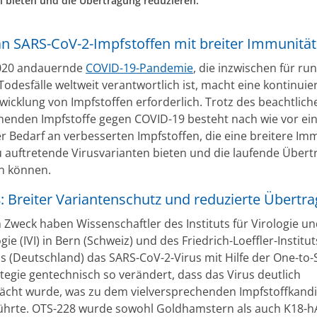
n bieten und die Übertragung reduzieren.
an SARS-CoV-2-Impfstoffen mit breiter Immunität
2020 andauernde
COVID-19-Pandemie
, die inzwischen für ru
Todesfälle weltweit verantwortlich ist, macht eine kontinuie
wicklung von Impfstoffen erforderlich. Trotz des beachtlich
henden Impfstoffe gegen COVID-19 besteht nach wie vor ei
r Bedarf an verbesserten Impfstoffen, die eine breitere Im
 auftretende Virusvarianten bieten und die laufende Über
n können.
: Breiter Variantenschutz und reduzierte Übertr
 Zweck haben Wissenschaftler des Instituts für Virologie u
e (IVI) in Bern (Schweiz) und des Friedrich-Loeffler-Institut
ms (Deutschland) das SARS-CoV-2-Virus mit Hilfe der One-to-
tegie gentechnisch so verändert, dass das Virus deutlich
cht wurde, was zu dem vielversprechenden Impfstoffkand
ührte. OTS-228 wurde sowohl Goldhamstern als auch K18-h