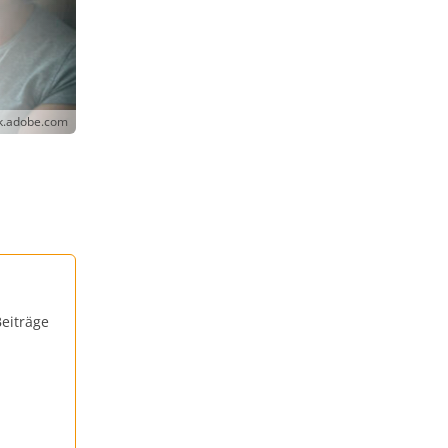
ock.adobe.com
eiträge