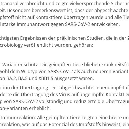
tranasal verabreicht und zeigte vielversprechende Sicherh
it. Besonders bemerkenswert ist, dass der abgeschwächte
fstoff nicht auf Kontakttiere übertragen wurde und alle Tie
d starke Immunantwort gegen SARS-CoV-2 entwickelten.
htigsten Ergebnissen der präklinischen Studien, die in der Z
crobiology veröffentlicht wurden, gehören:
r Variantenschutz: Die geimpften Tiere blieben krankheitsfr
wohl dem Wildtyp von SARS-CoV-2 als auch neueren Variant
n BA.2, BA.5 und XBB1.5 ausgesetzt waren.
ntion der Übertragung: Der abgeschwächte Lebendimpfstof
derte die Übertragung des Virus auf ungeimpfte Kontakttie
p von SARS-CoV-2 vollständig und reduzierte die Übertragun
n-Varianten erheblich.
 Immunreaktion: Alle geimpften Tiere zeigten eine breite un
eaktion, was auf das Potenzial des Impfstoffs hinweist, ei