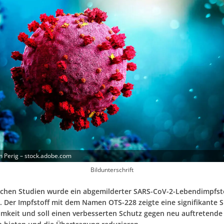
n Perig – stock.adobe.com
Bildunterschrift
ischen Studien wurde ein abgemilderter SARS-CoV-2-Lebendimpfst
. Der Impfstoff mit dem Namen OTS-228 zeigte eine signifikante S
mkeit und soll einen verbesserten Schutz gegen neu auftretende