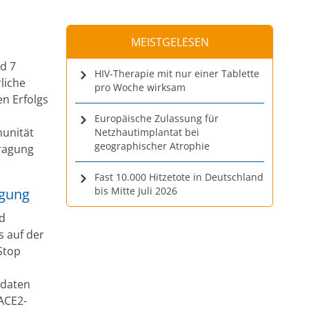
MEISTGELESEN
nd 7
HIV-Therapie mit nur einer Tablette
rliche
pro Woche wirksam
en Erfolgs
n
Europäische Zulassung für
munität
Netzhautimplantat bei
geographischer Atrophie
tragung
Fast 10.000 Hitzetote in Deutschland
bis Mitte Juli 2026
agung
nd
s auf der
Stop
idaten
ACE2-